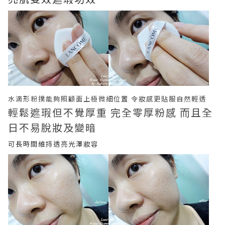
水滴形粉撲能夠照顧面上極微細位置 令妝感更貼服自然輕透
輕鬆遮瑕但不覺厚重 完全零
厚粉感 而且
全
日不易脫妝及變暗
可長時間維持透亮光澤妝容