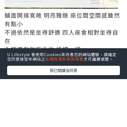
舖面開揚寬敞 明亮雅緻 座位間空間感雖然
有點小
不過依然是坐得舒適 四人座會相對坐得自
在
內裡還有包廂坐位 格調一絕
U Lifestyle 會使用Cookies來改善您的網站體驗，請確定
您同意接受本網站之
私隱政策和使用條款
才可繼續瀏覽。
望望餐單 選擇都不算少
我已閱讀及同意
主打傳統上海菜式 例如小籠包 砂鍋雲吞
雞..
除左冷盤小吃 仲有主食湯羹飯麵甜品
四小拼(小竹筍/肴肉/烤麩/小排骨)