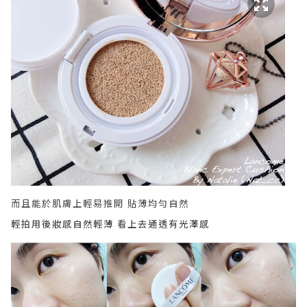
而且能於肌膚上輕易推開 貼薄均勻自然
輕拍用後妝感自然輕薄 看上去通透有光澤感