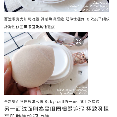
而遮瑕膏
尤如奶油般
質感
柔滑細緻 延伸性極好 有效撫平細紋
針對性修正黑眼圈及其他瑕疵
全新雙面粉撲形如水滴
Ruby-cell
的一面供抹上粉底液
另一面絨面則為黑眼圈細緻遮瑕
極致發揮
亮肌雙效遮瑕功效