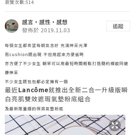
瀏覽次數:514
感言‧感性‧感想
追蹤
發佈於 2019.11.03
每個女生都希望每朝氣息好 充滿神采光澤
而cushion既出現 不但用起來方便省時
亦方便了不少女生 朝早可以用最短時間輕鬆打造簡約裸妝同健
康神采
不少女生既包包都必定擁有一個
最近
Lancôme
就推出全新二合一
升級版瞬
白亮肌雙效遮瑕氣墊粉底組合
及最新限量版的保濕氣墊粉底