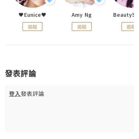
h 夏沫
♥Eunice♥
Amy Ng
追蹤
追蹤
追蹤
發表評論
登入
發表評論