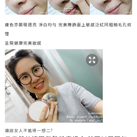
膚色亦顯現透亮 淨白均勻 完美
掩飾面上敏感泛紅同粗糙毛孔紋
理
呈現健康完美妝感
誰說女人不能得一想二?