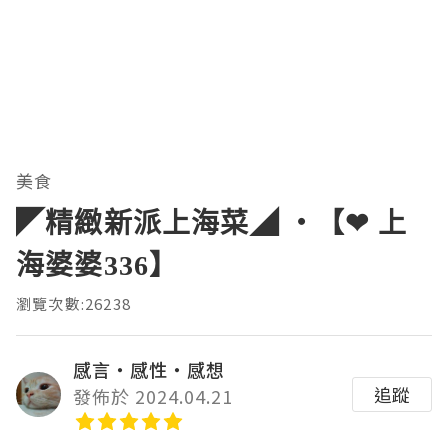
美食
◤精緻新派上海菜◢ ‧【❤ 上
海婆婆336】
瀏覽次數:26238
感言‧感性‧感想
追蹤
發佈於 2024.04.21