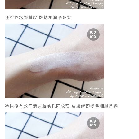
淡粉色水凝質感 輕透水潤唔黏笠
塗抹後有效
平滑遮蓋毛孔同紋理 皮膚瞬即變得
細膩凈透