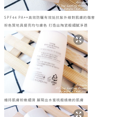
SPF44 PA++高效防曬
有效抵抗紫外線對肌膚的傷害
粉色質地
具提亮均勻膚色
打造出陶瓷般細膩凈透
維持肌膚粉嫩細滑
展現出水蜜桃般嬌嫩的肌膚