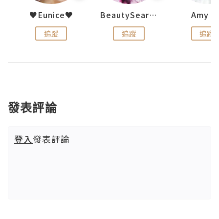
h 夏沫
♥Eunice♥
BeautySearch
Amy N
追蹤
追蹤
追蹤
發表評論
登入
發表評論