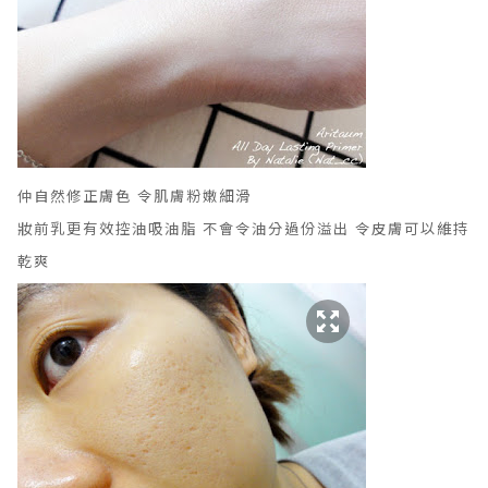
仲
自
然修正膚色 令
肌膚粉嫩細滑
妝前乳更有效控油吸油脂 不會令油分過份溢出 令皮膚可以維持
乾爽