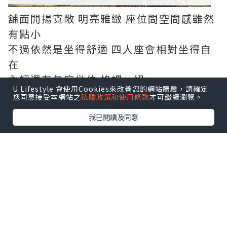
舖面開揚寬敞 明亮雅緻 座位間空間感雖然
有點小
不過依然是坐得舒適 四人座會相對坐得自
在
內裡還有包廂坐位 格調一絕
U Lifestyle 會使用Cookies來改善您的網站體驗，請確定
您同意接受本網站之
私隱政策和使用條款
才可繼續瀏覽。
望望餐單 選擇都不算少
我已閱讀及同意
主打傳統上海菜式 例如小籠包 砂鍋雲吞
雞..
除左冷盤小吃 仲有主食湯羹飯麵甜品
四小拼(小竹筍/肴肉/烤麩/小排骨)