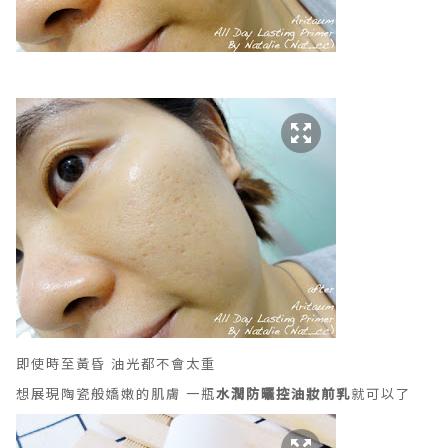
即使時至黃昏 油光都不會太重
想展現
陶瓷
般嬌嫩的肌膚 一瓶
水潤防曬控油妝前乳
就可以了