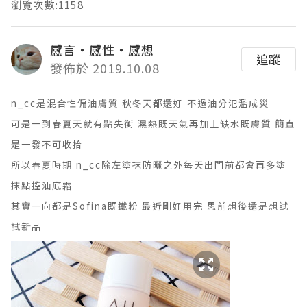
瀏覽次數:1158
感言‧感性‧感想
追蹤
發佈於 2019.10.08
n_cc是混合性偏油膚質 秋冬天都還好 不過油分氾濫成災
可是一到春夏天就有點失衡 濕熱既天氣再加上缺水既膚質 簡直
是一發不可收拾
所以春夏時期 n_cc除左塗抹防曬之外每天出門前都會再多塗
抹點控油底霜
其實一向都是Sofina既鐵粉 最近剛好用完 思前想後還是想試
試新品