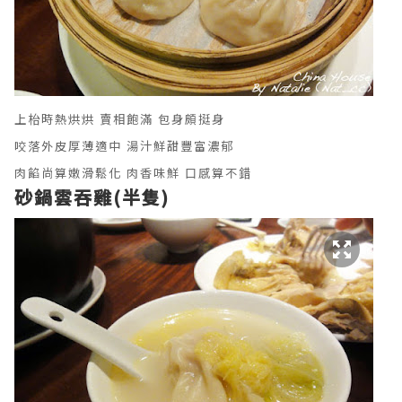
上枱時熱烘烘 賣相飽滿 包身頗挺身
咬落外皮厚薄適中 湯汁鮮甜豐富濃郁
肉餡尚算嫩滑鬆化 肉香味鮮 口感算不錯
砂鍋雲吞雞(半隻)