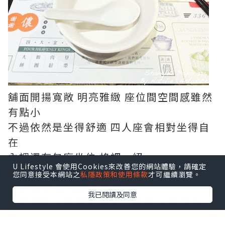
舖面開揚寬敞 明亮雅緻 座位間空間感雖然
有點小
不過依然是坐得舒適 四人座會相對坐得自
在
內裡還有包廂坐位 格調一絕
U Lifestyle 會使用Cookies來改善您的網站體驗，請確定
您同意接受本網站之
私隱政策和使用條款
才可繼續瀏覽。
望望餐單 選擇都不算少
我已閱讀及同意
主打傳統上海菜式 例如小籠包 砂鍋雲吞
雞..