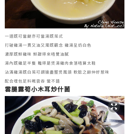
一道既可當餸亦可當湯既菜式
打破雞湯一貫又油又濁既觀念 雞湯呈奶白色
濃厚既鮮雞味 鮮甜得來唔覺油膩
湯內既雞足半隻 難得是煲湯雞肉食落唔算太鞋
沾滿雞湯既白菜可謂搶盡整煲風頭 軟腍之餘仲好惹味
配合埋包足料嘅雲吞 蠻不錯
雲腿露筍小木耳炒什菌