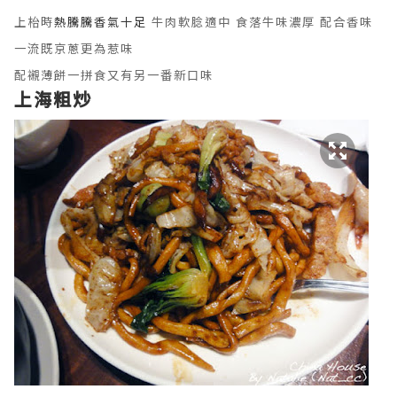
上枱時
熱騰騰香氣十足
牛肉軟腍適中 食落牛味濃厚 配合香味
一流既京蔥更為惹味
配襯薄餅一拼食又有另一番新口味
上海粗炒