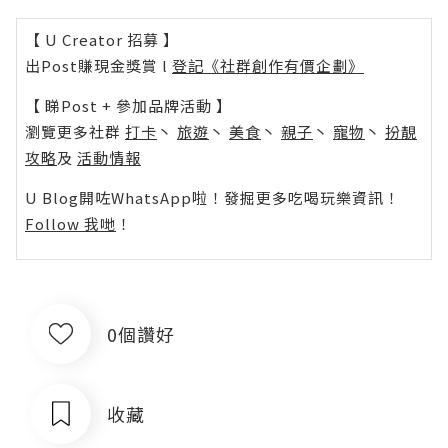
【 U Creator 招募 】
出Post賺現金獎賞 l
登記《社群創作有價企劃》
【 睇Post + 參加品牌活動 】
瀏覽更多社群
打卡
丶
旅遊
丶
美食
丶
親子
丶
寵物
丶
扮靚
攻略
及
活動情報
U Blog開咗WhatsApp啦！發掘更多吃喝玩樂資訊！
Follow 我哋
！
0個讚好
收藏