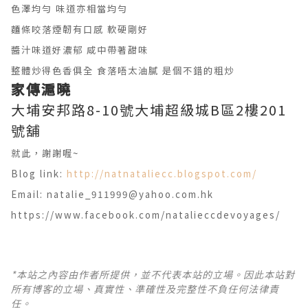
色澤均勻 味道亦相當均勻
麵條咬落煙韌有口感 軟硬剛好
醬汁味道好濃郁 咸中帶著甜味
整體炒得色香俱全 食落唔太油膩 是個不錯的粗炒
家傳滬曉
大埔安邦路8-10號大埔超級城B區2樓201
號舖
就此，謝謝喔~
Blog link:
http://natnataliecc.blogspot.com/
Email: natalie_911999@yahoo.com.hk
https://www.facebook.com/natalieccdevoyages/
*本站之內容由作者所提供，並不代表本站的立場。因此本站對
所有博客的立場、真實性、準確性及完整性不負任何法律責
任。