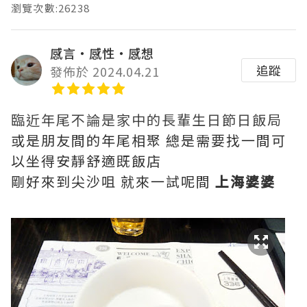
瀏覽次數:26238
感言‧感性‧感想
追蹤
發佈於 2024.04.21
臨近年尾不論是家中的長輩生日節日飯局
或是朋友間的年尾相聚 總是需要找一間可
以坐得安靜舒適既飯店
剛好來到尖沙咀 就來一試呢間
上海婆婆