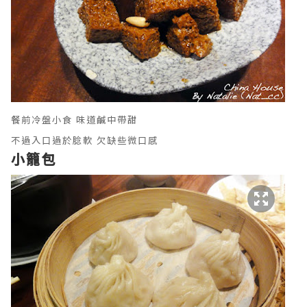
餐前冷盤小食 味道鹹中帶甜
不過入口過於腍軟 欠缺些微口感
小籠包