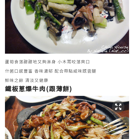
蘆筍食落甜甜地又夠淋身 小木耳咬落爽口
什菌口感豐富 香味濃郁 配合帶點咸味既雲腿
鮮味之餘 清淡又健康
鐵板蔥爆牛肉(跟薄餅)