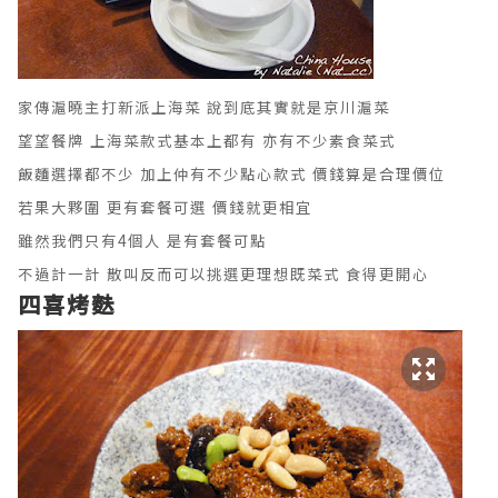
家傳滬曉主打新派上海菜 說到底其實就是
京川滬菜
望望餐牌 上海菜款式基本上都有 亦有不少素食菜式
飯麵選擇都不少 加上仲有不少點心款式 價錢算是合理價位
若果大夥圍 更有套餐可選 價錢就更相宜
雖然我們只有4個人 是有套餐可點
不過計一計 散叫反而可以挑選更理想既菜式 食得更開心
四喜烤麩