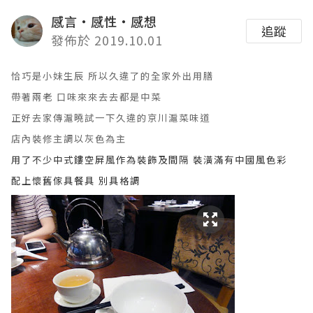
感言‧感性‧感想
追蹤
發佈於 2019.10.01
恰巧是小妹生辰 所以久違了的全家外出用膳
帶著兩老 口味來來去去都是中菜
正好去家傳滬曉試一下久違的京川滬菜味道
店內裝修
主調
以灰色為主
用了不少中式鏤空屏風作為裝飾及間隔 裝潢滿有中國風色彩
配上懷舊傢具餐具 別具格調