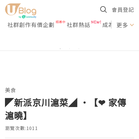
會員登記
社群創作有價企劃
社群熱話
成為U Creato
更多
美食
◤新派京川滬菜◢ ‧【❤ 家傳
滬曉】
瀏覽次數:1011