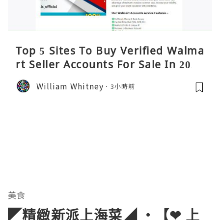
Top 5 Sites To Buy Verified Walma
rt Seller Accounts For Sale In 2026
William Whitney
3小時前
美食
◤精緻新派上海菜◢ ‧【❤ 上