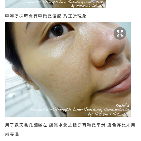
輕輕塗抹時會有輕微微溫感 乃正常現象
用了數天毛孔細緻左 膚質水潤之餘亦有輕微平滑 膚色亦比未用
前亮澤