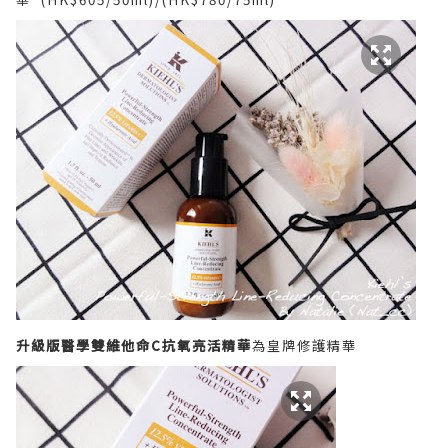
升級版醫學雙維他命
C
抗氧亮活精華
為皇牌修護精華