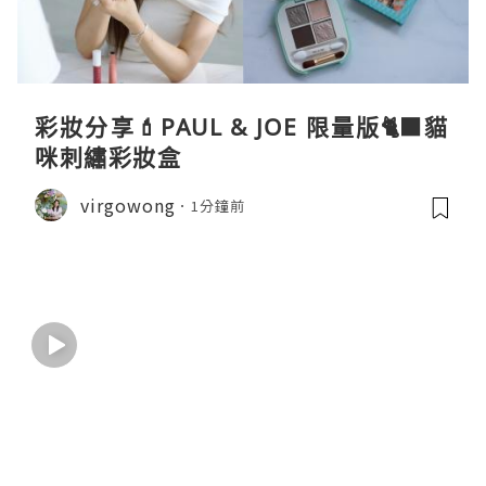
彩妝分享💄PAUL & JOE 限量版🐈‍⬛貓
咪刺繡彩妝盒
virgowong
1分鐘前