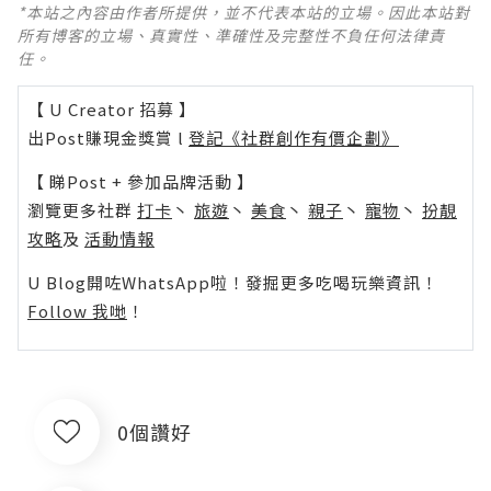
*本站之內容由作者所提供，並不代表本站的立場。因此本站對
所有博客的立場、真實性、準確性及完整性不負任何法律責
任。
【 U Creator 招募 】
出Post賺現金獎賞 l
登記《社群創作有價企劃》
【 睇Post + 參加品牌活動 】
瀏覽更多社群
打卡
丶
旅遊
丶
美食
丶
親子
丶
寵物
丶
扮靚
攻略
及
活動情報
U Blog開咗WhatsApp啦！發掘更多吃喝玩樂資訊！
Follow 我哋
！
0個讚好