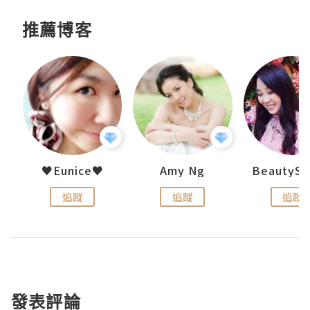
推薦博客
h 夏沫
♥Eunice♥
Amy Ng
追蹤
追蹤
追蹤
發表評論