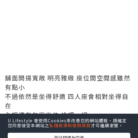
舖面開揚寬敞 明亮雅緻 座位間空間感雖然
有點小
不過依然是坐得舒適 四人座會相對坐得自
在
內裡還有包廂坐位 格調一絕
U Lifestyle 會使用Cookies來改善您的網站體驗，請確定
您同意接受本網站之
私隱政策和使用條款
才可繼續瀏覽。
望望餐單 選擇都不算少
我已閱讀及同意