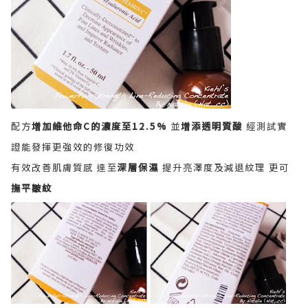
配方
增加維他命C
的濃度至12.5%
並
增添透明質酸
經測試實
證能發揮更強效的修復功效
有效改善肌膚質感 達至
深層保濕
提升亮澤度及減退紋理 更可
撫平皺紋