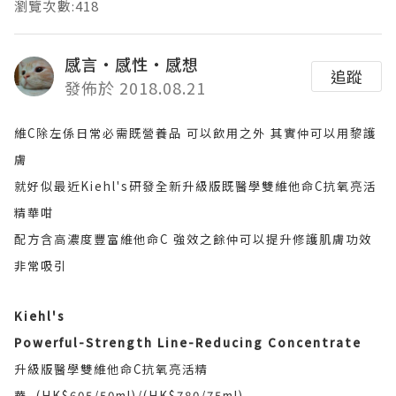
瀏覽次數:418
感言‧感性‧感想
追蹤
發佈於 2018.08.21
維C除左係日常必需既營養品 可以飲用之外 其實仲可以用黎護
膚
就好似最近Kiehl's研發全新升級版既醫學雙維他命C抗氧亮活
精華咁
配方含高濃度豐富維他命C 強效之餘仲可以提升修護肌膚功效
非常吸引
Kiehl's
Powerful-Strength Line-Reducing Concentrate
升級版醫學雙維他命C抗氧亮活精
華 (HK$605/50ml)/(HK$780/75ml)