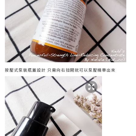
按壓式泵裝瓶蓋設計 只需向右扭開就可以泵壓精華出來