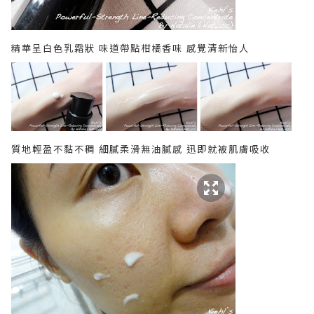
精華呈白色乳霜狀 味道帶點柑橘香味 感覺清新怡人
質地輕盈不黏不稠 細膩柔滑無油膩感 迅即就被肌膚吸收