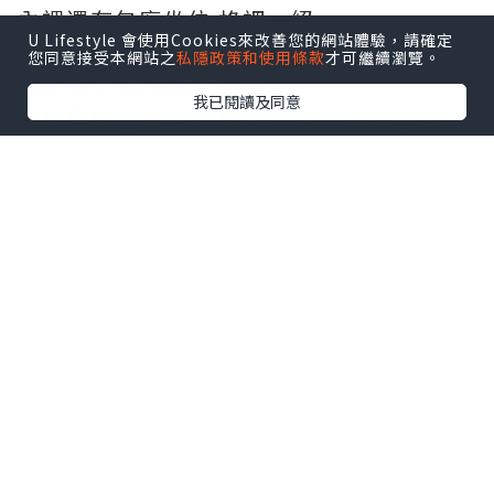
內裡還有包廂坐位 格調一絕
U Lifestyle 會使用Cookies來改善您的網站體驗，請確定
您同意接受本網站之
私隱政策和使用條款
才可繼續瀏覽。
望望餐單 選擇都不算少
我已閱讀及同意
主打傳統上海菜式 例如小籠包 砂鍋雲吞
雞..
除左冷盤小吃 仲有主食湯羹飯麵甜品
四小拼(小竹筍/肴肉/烤麩/小排骨)