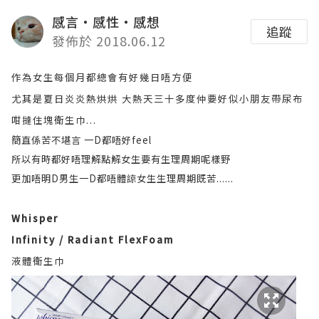
感言‧感性‧感想
追蹤
發佈於 2018.06.12
作為女生每個月都總會有好幾日唔方便
尤其是夏日炎炎熱烘烘 大熱天三十多度仲要好似小朋友帶尿布
咁撻住塊衛生巾...
簡直係苦不堪言 一D都唔好feel
所以有時都好唔理解點解女生要有生理周期呢樣野
更加唔明D男生一D都唔體諒女生生理周期既苦......
Whisper
Infinity / Radiant FlexFoam
液體衛生巾