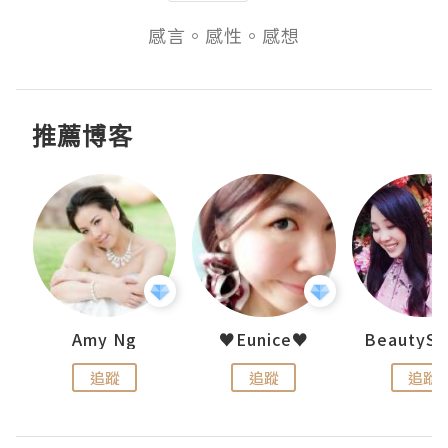
感言。感性。感想
推薦博客
h 夏沫
Amy Ng
♥Eunice♥
追蹤
追蹤
追蹤