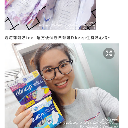
幾時都咁好feel 唔方便個幾日都可以keep住有好心情~