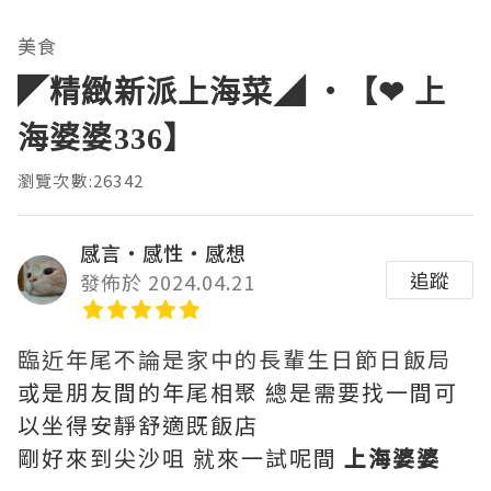
美食
◤精緻新派上海菜◢ ‧【❤ 上
海婆婆336】
瀏覽次數:26342
感言‧感性‧感想
追蹤
發佈於 2024.04.21
臨近年尾不論是家中的長輩生日節日飯局
或是朋友間的年尾相聚 總是需要找一間可
以坐得安靜舒適既飯店
剛好來到尖沙咀 就來一試呢間
上海婆婆