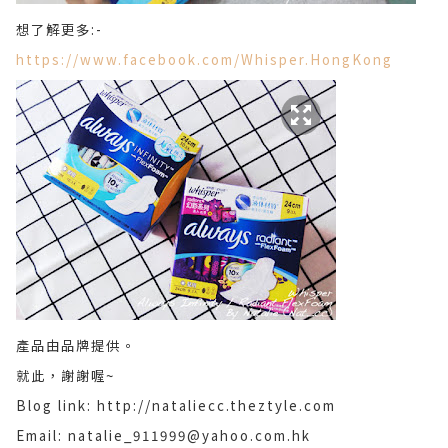
想了解更多:-
https://www.facebook.com/Whisper.HongKong
產品由品牌提供。
就此，謝謝喔~
Blog link: http://nataliecc.theztyle.com
Email: natalie_911999@yahoo.com.hk