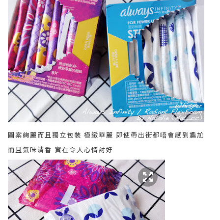
圖案絢麗而且獨立包裝 極緻華麗 即使帶出街都唔會感到尷尬
而且氣味清香 實在令人心情討好