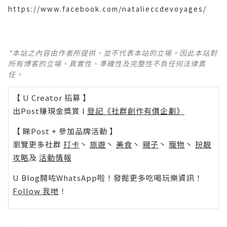
https://www.facebook.com/natalieccdevoyages/
*本站之內容由作者所提供，並不代表本站的立場。因此本站對
所有博客的立場、真實性、準確性及完整性不負任何法律責
任。
【 U Creator 招募 】
出Post賺現金獎賞 l
登記《社群創作有價企劃》
【 睇Post + 參加品牌活動 】
瀏覽更多社群
打卡
丶
旅遊
丶
美食
丶
親子
丶
寵物
丶
扮靚
攻略
及
活動情報
U Blog開咗WhatsApp啦！發掘更多吃喝玩樂資訊！
Follow 我哋
！