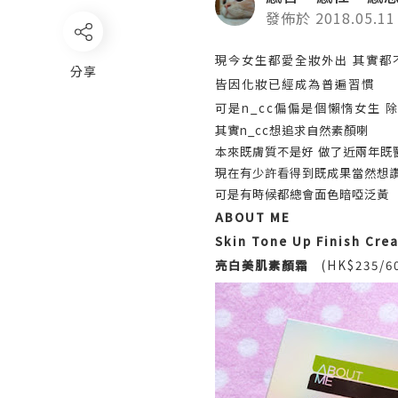
發佈於 2018.05.11
現今女生都愛全妝外出 其實都
分享
皆因化妝已經成為普遍習慣
可是n_cc偏偏是個懶惰女生 
其實n_cc想追求自然素顏喇
本來既膚質不是好 做了近兩年既
現在有少許看得到既成果當然想
可是有時候都總會面色暗啞泛黃
ABOUT ME
Skin Tone Up Finish Cre
亮白美肌素顏霜
(HK$235/60