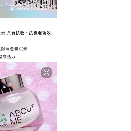
素 具
有抗敏、抗衰老功效
效阻隔色素沉澱
健康活力