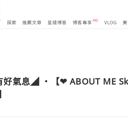
探索
推薦文章
星級博客
博客專享
VLOG
美
息◢ ‧【❤ ABOUT ME Skin
m】
想