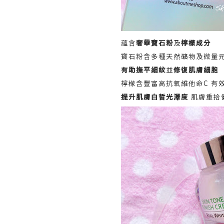
蘊含
奢華寶石粉
及
檸檬成分
寶石粉含多種天然礦物及微量元
有助撫平細紋
並
修復肌膚細胞
檸檬含豐富高抗氧維他命C 有
提升肌膚白晢光澤度
肌膚重拾