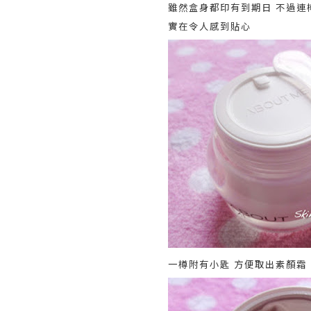
雖然盒身都印有到期日 不過連
實在令人感到貼心
一樽附有小匙 方便取出素顏霜