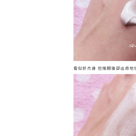
看似好杰身 但推開後卻出奇地