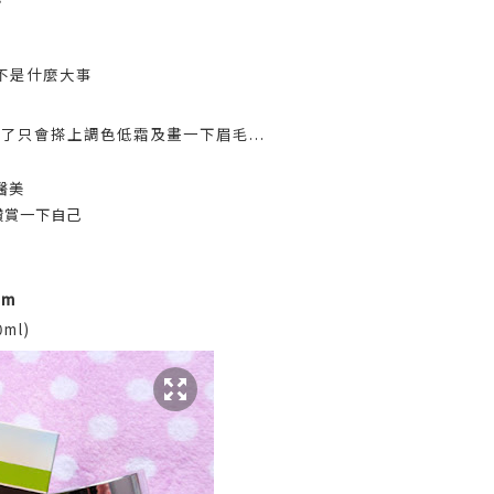
不是什麼大事
除了只會搽上調色低霜及畫一下眉毛...
醫美
讚賞一下自己
am
ml)