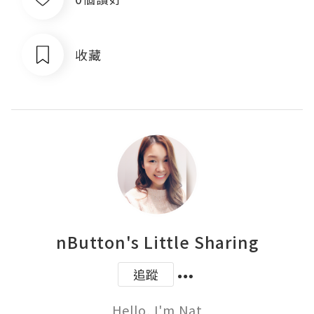
收藏
nButton's Little Sharing
追蹤
Hello, I'm Nat
