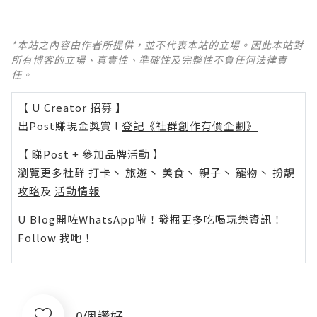
*本站之內容由作者所提供，並不代表本站的立場。因此本站對
所有博客的立場、真實性、準確性及完整性不負任何法律責
任。
【 U Creator 招募 】
出Post賺現金獎賞 l
登記《社群創作有價企劃》
【 睇Post + 參加品牌活動 】
瀏覽更多社群
打卡
丶
旅遊
丶
美食
丶
親子
丶
寵物
丶
扮靚
攻略
及
活動情報
U Blog開咗WhatsApp啦！發掘更多吃喝玩樂資訊！
Follow 我哋
！
0個讚好