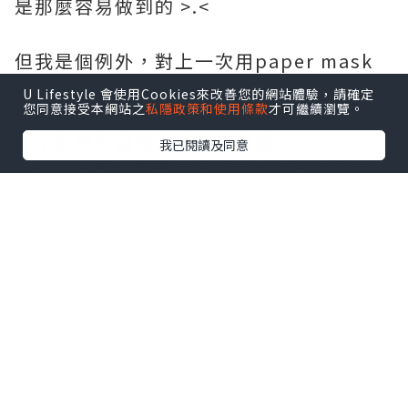
是那麼容易做到的 >.<
但我是個例外，對上一次用paper mask
可能也有 3 個月了… 而且都是為了清理之
U Lifestyle 會使用Cookies來改善您的網站體驗，請確定
您同意接受本網站之
私隱政策和使用條款
才可繼續瀏覽。
前囤的貨。個人並不怎麼喜歡用面膜，說
白了就是怕麻煩，尤其是傳統 paper
我已閱讀及同意
mask ，要貼還要等吸收了再洗，遇到不合
臉型又滴水的面膜真的會生氣，每天忙碌
下班回家已經很累，有那時間操勞我還不
如躺下好好休息，說不定休養生息足夠皮
膚更好呢 XD
敷面膜很麻煩，那不敷了? 不是，我選擇更
簡潔有效的面膜 。