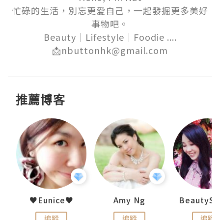
忙碌的生活，別忘更愛自己，一起發掘更多美好
事物吧。

Beauty｜Lifestyle｜Foodie ....

📩nbuttonhk@gmail.com
推薦博客
h 夏沫
♥Eunice♥
Amy Ng
追蹤
追蹤
追蹤