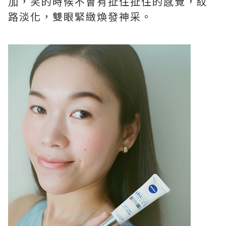
加，笑的時候不會有扯住扯住的感覺，紋
路淡化，雙眼緊緻煥發神采。