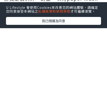
可能也有 3 個月了… 而且都是為了清理之
U Lifestyle 會使用Cookies來改善您的網站體驗，請確定
您同意接受本網站之
私隱政策和使用條款
才可繼續瀏覽。
前囤的貨。個人並不怎麼喜歡用面膜，說
白了就是怕麻煩，尤其是傳統 paper
我已閱讀及同意
mask ，要貼還要等吸收了再洗，遇到不合
臉型又滴水的面膜真的會生氣，每天忙碌
下班回家已經很累，有那時間操勞我還不
如躺下好好休息，說不定休養生息足夠皮
膚更好呢 XD
敷面膜很麻煩，那不敷了? 不是，我選擇更
簡潔有效的面膜 。