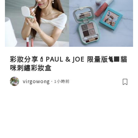
彩妝分享💄PAUL & JOE 限量版🐈‍⬛貓
咪刺繡彩妝盒
virgowong
1小時前