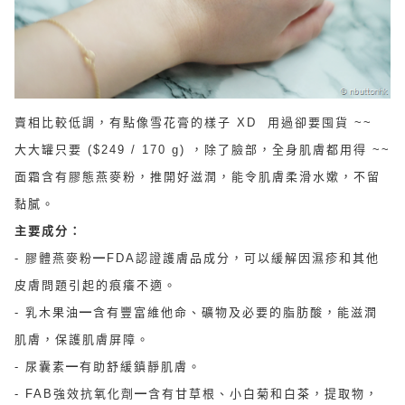
賣相比較低調，有點像雪花膏的樣子 XD 用過卻要囤貨 ~~
大大罐只要 ($249 / 170 g) ，除了臉部，全身肌膚都用得 ~~
面霜含有膠態燕麥粉，推開好滋潤，能令肌膚柔滑水嫰，不留
黏膩。
主要成分：
- 膠體燕麥粉━FDA認證護膚品成分，可以緩解因濕疹和其他
皮膚問題引起的痕癢不適。
- 乳木果油━含有豐富維他命、礦物及必要的脂肪酸，能滋潤
肌膚，保護肌膚屏障。
- 尿囊素━有助舒緩鎮靜肌膚。
- FAB強效抗氧化劑━含有甘草根、小白菊和白茶，提取物，