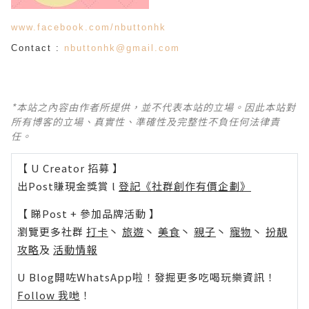
www.facebook.com/nbuttonhk
Contact :
nbuttonhk@gmail.com
*本站之內容由作者所提供，並不代表本站的立場。因此本站對
所有博客的立場、真實性、準確性及完整性不負任何法律責
任。
【 U Creator 招募 】
出Post賺現金獎賞 l
登記《社群創作有價企劃》
【 睇Post + 參加品牌活動 】
瀏覽更多社群
打卡
丶
旅遊
丶
美食
丶
親子
丶
寵物
丶
扮靚
攻略
及
活動情報
U Blog開咗WhatsApp啦！發掘更多吃喝玩樂資訊！
Follow 我哋
！