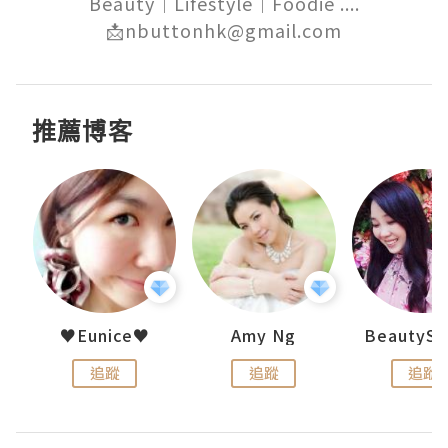
Beauty｜Lifestyle｜Foodie ....

📩nbuttonhk@gmail.com
推薦博客
h 夏沫
♥Eunice♥
Amy Ng
追蹤
追蹤
追蹤