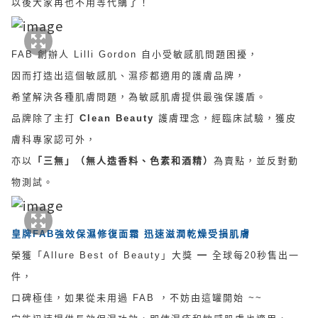
以後大家再也不用等代購了！
FAB 創辦人 Lilli Gordon 自小受敏感肌問題困擾，
因而打造出這個敏感肌、濕疹都適用的護膚品牌，
希望解決各種肌膚問題，為敏感肌膚提供最強保護盾。
品牌除了主打
Clean Beauty
護膚理念，經臨床試驗，獲皮
膚科專家認可外，
亦以
「三無」（無人造香料、色素和酒精）
為賣點，並反對動
物測試。
皇牌
FAB
強效保濕修復面霜
迅速滋潤乾燥受損肌膚
榮獲「Allure Best of Beauty」大獎 ━ 全球每20秒售出一
件，
口碑極佳，如果從未用過 FAB ，不妨由這罐開始 ~~