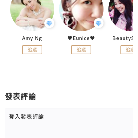
h 夏沫
Amy Ng
♥Eunice♥
追蹤
追蹤
追蹤
發表評論
登入
發表評論