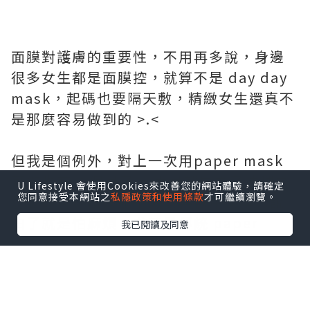
面膜對護膚的重要性，不用再多說，身邊
很多女生都是面膜控，就算不是 day day
mask，起碼也要隔天敷，精緻女生還真不
是那麼容易做到的 >.<
但我是個例外，對上一次用paper mask
可能也有 3 個月了… 而且都是為了清理之
U Lifestyle 會使用Cookies來改善您的網站體驗，請確定
您同意接受本網站之
私隱政策和使用條款
才可繼續瀏覽。
前囤的貨。個人並不怎麼喜歡用面膜，說
白了就是怕麻煩，尤其是傳統 paper
我已閱讀及同意
mask ，要貼還要等吸收了再洗，遇到不合
臉型又滴水的面膜真的會生氣，每天忙碌
下班回家已經很累，有那時間操勞我還不
如躺下好好休息，說不定休養生息足夠皮