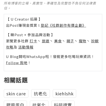
所有博客的立場、真實性、準確性及完整性不負任何法律責
任。
【 U Creator 招募 】
出Post賺現金獎賞 l
登記《社群創作有價企劃》
【 睇Post + 參加品牌活動 】
瀏覽更多社群
打卡
丶
旅遊
丶
美食
丶
親子
丶
寵物
丶
扮靚
攻略
及
活動情報
U Blog開咗WhatsApp啦！發掘更多吃喝玩樂資訊！
Follow 我哋
！
相關話題
skin care
抗老化
kiehlshk
膠原蛋白
抗氧化
科研證實