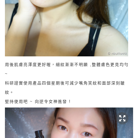
用後肌膚亮澤度更好喔，細紋漸漸不明顯 ,整體膚色更見均勻
~
科研證實使用產品四個星期後可減少嘴角笑紋和面部深刻皺
紋。
堅持使用吧 ~ 向逆令女神進發 !