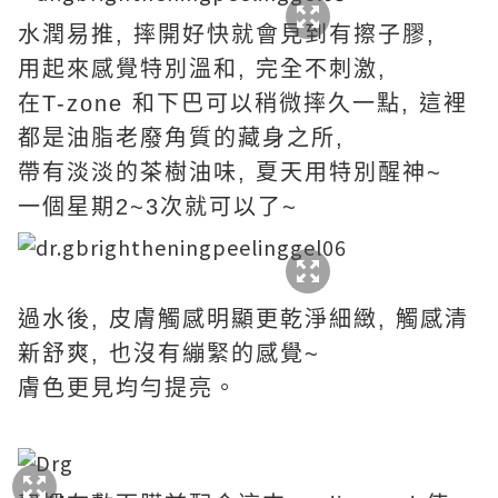
水潤易推, 摔開好快就會見到有擦子膠,
用起來感覺特別溫和, 完全不刺激,
在T-zone 和下巴可以稍微摔久一點, 這裡
都是油脂老廢角質的藏身之所,
帶有淡淡的茶樹油味, 夏天用特別醒神~
一個星期2~3次就可以了~
過水後, 皮膚觸感明顯更乾淨細緻, 觸感清
新舒爽, 也沒有繃緊的感覺~
膚色更見均勻提亮。