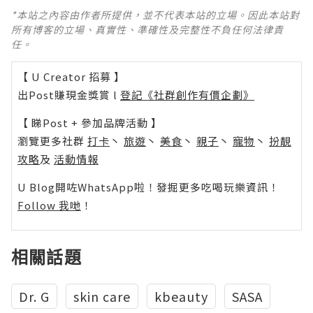
*本站之內容由作者所提供，並不代表本站的立場。因此本站對
所有博客的立場、真實性、準確性及完整性不負任何法律責
任。
【 U Creator 招募 】
出Post賺現金獎賞 l
登記《社群創作有價企劃》
【 睇Post + 參加品牌活動 】
瀏覽更多社群
打卡
丶
旅遊
丶
美食
丶
親子
丶
寵物
丶
扮靚
攻略
及
活動情報
U Blog開咗WhatsApp啦！發掘更多吃喝玩樂資訊！
Follow 我哋
！
相關話題
Dr. G
skin care
kbeauty
SASA