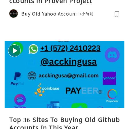
ccounts in Proven Project
Buy Old Yahoo Accoun
3小時前
Top 36 Sites To Buying Old Github
Accounts In This Year ...