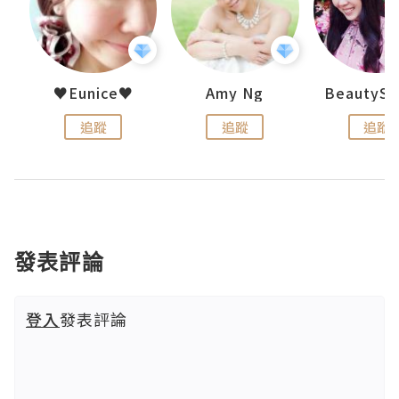
h 夏沫
♥Eunice♥
Amy Ng
追蹤
追蹤
追蹤
發表評論
登入
發表評論