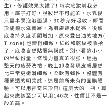
生)，修護效果太讚了! 每次底妝前我必
用，底子打好，脫妝是不可能的。水乳後
只需半泵泡泡面膜，30秒完好吸收，瞬間
形成鎖水滋養層，為肌膚補水提亮，後續
底妝持久度明顯增加，原來愛出油的地方(
T zone) 也變得細緻，細紋和乾紋被收拾
了，底妝自然貼服無粉感。別小看這小小
的半泵份量，修護力量真的很強，經過一
整天的疲勞洗禮，晚上卸妝發現皮膚居然
比平常更嫩滑細緻，柔軟有彈性，整體有
種通透的明亮感，這是前所未有的面膜體
驗，可以用神奇來形容! 這麼大的一瓶，算
起來應該至少可以用140次，性價比不是一
般的高。