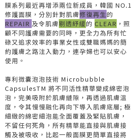
膜系列最近再增添兩位新成員，韓國 NO.1
修護面膜，分別針對肌膚
修復再生
的
REPAIR
及令肌膚
剔透紓緩
的
CLEAR
，照
顧不同護膚需要的同時，更全力為所有忙
碌又追求效率的事業女性或雙職媽媽的簡
約護膚之路注入動力，連孕婦也可以安心
使用。
專利微囊泡泡技術 Microbubble
CapsulesTM 將不同活性精華變成綿密泡
泡，完美吸附於肌膚縫隙，再透過肌膚溫
度，令其慢慢融化再向下導入肌膚底層; 極
細緻的綿密細泡能全面覆蓋及緊貼肌膚，
不留任何死角，所有精華能直接與肌膚接
觸及被吸收，比起一般面膜更簡單直接將