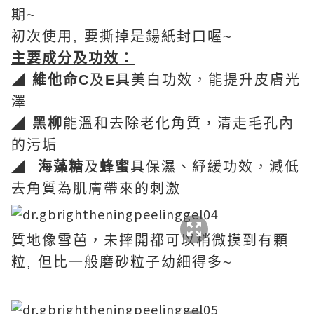
期~
初次使用, 要撕掉是鍚紙封口喔~
主要成分及功效：
◢
維他命
C
及
E
具美白功效，能提升皮膚光
澤
◢
黑柳
能溫和去除老化角質，清走毛孔內
的污垢
◢
海藻糖
及
蜂蜜
具保濕、紓緩功效，減低
去角質為肌膚帶來的刺激
質地像雪芭，未摔開都可以稍微摸到有顆
粒, 但比一般磨砂粒子幼細得多~