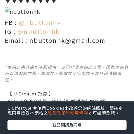
▼▼▼▼▼▼▼▼
FB :
@nbuttonhk
IG :
@nbuttonhk
Email : nbuttonhk@gmail.com
*本站之內容由作者所提供，並不代表本站的立場。因此本站對
所有博客的立場、真實性、準確性及完整性不負任何法律責
任。
【 U Creator 招募 】
出Post賺現金獎賞 l
登記《社群創作有價企劃》
U Lifestyle 會使用Cookies來改善您的網站體驗，請確定
您同意接受本網站之
私隱政策和使用條款
才可繼續瀏覽。
【 睇Post + 參加品牌活動 】
瀏覽更多社群
打卡
丶
旅遊
丶
美食
丶
親子
丶
寵物
丶
扮靚
我已閱讀及同意
攻略
及
活動情報