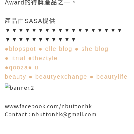
Award的得獎產品之一。
產品由SASA提供
▼▼▼▼▼▼▼▼▼▼▼▼▼▼▼▼▼▼
▼▼▼▼▼▼▼▼▼▼▼
●
blopspot
●
elle blog
●
she blog
●
itrial
●
theztyle
●
qooza
●
u
beauty
●
beautyexchange
●
beautylife
www.facebook.com/nbuttonhk
Contact :
nbuttonhk@gmail.com