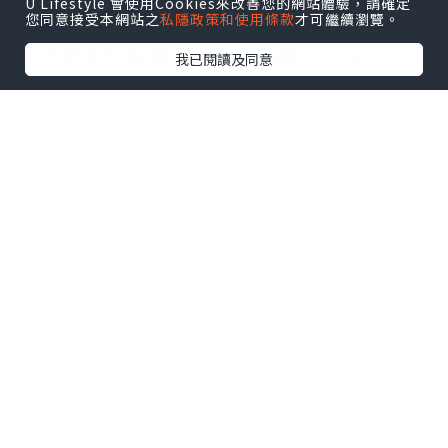
U Lifestyle 會使用Cookies來改善您的網站體驗，請確定
您同意接受本網站之
私隱政策和使用條款
才可繼續瀏覽。
前囤的貨。個人並不怎麼喜歡用面膜，說
白了就是怕麻煩，尤其是傳統 paper
我已閱讀及同意
mask ，要貼還要等吸收了再洗，遇到不合
臉型又滴水的面膜真的會生氣，每天忙碌
下班回家已經很累，有那時間操勞我還不
如躺下好好休息，說不定休養生息足夠皮
膚更好呢 XD
敷面膜很麻煩，那不敷了? 不是，我選擇更
簡潔有效的面膜 。