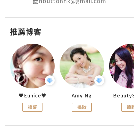
📩nbuttonhk@gmail.com
推薦博客
h 夏沫
♥Eunice♥
Amy Ng
追蹤
追蹤
追蹤