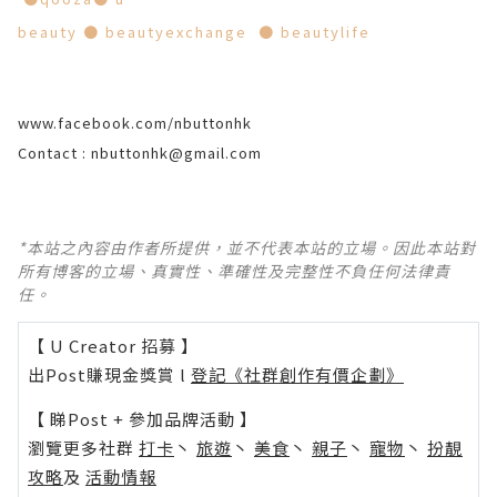
beauty
●
beautyexchange
●
beautylife
www.facebook.com/nbuttonhk
Contact :
nbuttonhk@gmail.com
*本站之內容由作者所提供，並不代表本站的立場。因此本站對
所有博客的立場、真實性、準確性及完整性不負任何法律責
任。
【 U Creator 招募 】
出Post賺現金獎賞 l
登記《社群創作有價企劃》
【 睇Post + 參加品牌活動 】
瀏覽更多社群
打卡
丶
旅遊
丶
美食
丶
親子
丶
寵物
丶
扮靚
攻略
及
活動情報