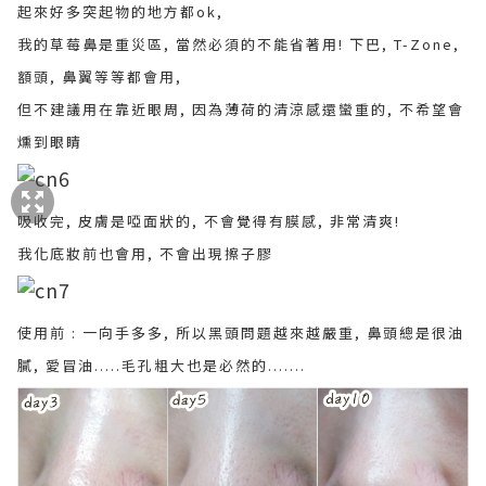
起來好多突起物的地方都ok,
我的草莓鼻是重災區, 當然必須的不能省著用! 下巴, T-Zone,
額頭, 鼻翼等等都會用,
但不建議用在靠近眼周, 因為薄荷的清涼感還蠻重的, 不希望會
燻到眼睛
吸收完, 皮膚是啞面狀的, 不會覺得有膜感, 非常清爽!
我化底妝前也會用, 不會出現擦子膠
使用前 : 一向手多多, 所以黑頭問題越來越嚴重, 鼻頭總是很油
膩, 愛冒油.....毛孔粗大也是必然的.......