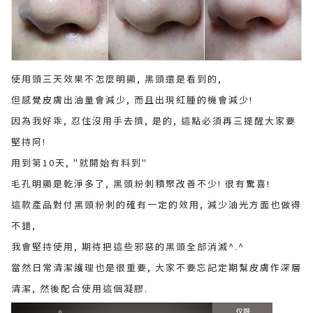
使用頭三天效果不怎麼明顯, 黑頭還是看到的,
但感覺皮膚出油量會減少, 而且出現紅腫的機會減少!
因為我好乖, 忍住沒用手去擠, 是的, 這點必須再三提醒大家要
堅持阿!
用到第10天, "就開始有料到"
毛孔明顯是乾淨多了, 黑頭粉刺積聚改善不少! 很有驚喜!
這款產品對付黑頭粉刺的確有一定的效用, 減少油光方面也做得
不錯,
我會堅持使用, 期待把這些邪惡的黑頭全部消滅^.^
當然日常清潔護理也是很重要, 大家不要忘記定期幫皮膚作深層
清潔, 然後配合使用這個凝膠.