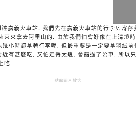
達嘉義火車站, 我們先在嘉義火車站的行李房寄存我
裝束來拿去阿里山的. 由於我們怕會好像在上清境時
能幾小時都拿著行李呢. 但最重要是一定要拿羽絨前
附近有甚麼吃, 又怕走得太遠, 會錯過了公車. 所以只
上吃.
點擊圖片放大