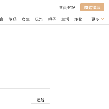
會員登記
開始撰寫
食
旅遊
女生
玩樂
親子
生活
寵物
行山
更多
打卡
追蹤