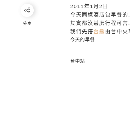
2011年1月2日
今天同樣酒店包早餐的,
分享
分享
其實都沒甚麼行程可言.
我們先搭
台鐵
由台中火
今天的早餐
台中站