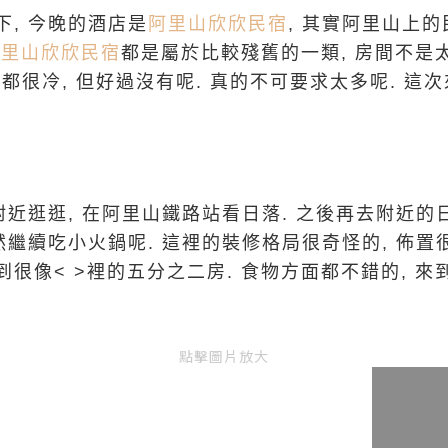
, 今晚的酒店是
阿里山欣欣民宿
, 其實阿里山上
阿里山欣欣民宿
都是屬於比較殘舊的一類, 房間不是
, 都很冷, 但好過沒有呢. 真的不可要求太多呢. 
附近逛逛, 在阿里山鐵路站看日落. 之後再去附近的
然繼續吃小火鍋呢. 這裡的裝修格局很奇怪的, 佈置
很像< >裡的五分之二房. 食物方面都不錯的, 來
點擊圖片放大