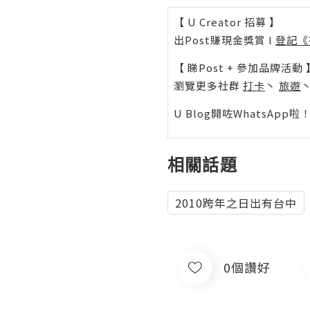
【 U Creator 招募 】
出Post賺現金獎賞 l
登記《
【 睇Post + 參加品牌活動 
瀏覽更多社群
打卡
丶
旅遊
U Blog開咗WhatsAp
相關話題
2010跨年之日出有台中
0個讚好