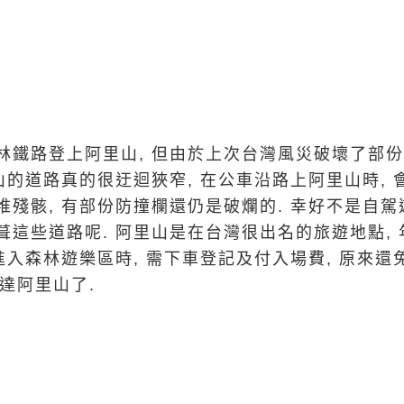
林鐵路登上阿里山, 但由於上次台灣風災破壞了部份
山的道路真的很迂迴狹窄, 在公車沿路上阿里山時,
殘骸, 有部份防撞欄還仍是破爛的. 幸好不是自駕遊
葺這些道路呢. 阿里山是在台灣很出名的旅遊地點,
進入森林遊樂區時, 需下車登記及付入場費, 原來還
到達阿里山了.