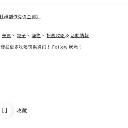
社群創作有價企劃》
】
丶
美食
丶
親子
丶
寵物
丶
扮靚攻略
及
活動情報
p啦！發掘更多吃喝玩樂資訊！
Follow 我哋
！
收藏