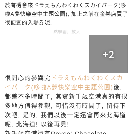
於有機會來
ドラえもんわくわくスカイパーク(哆
啦A夢快樂空中主題公園)
, 加上之前在金券店買了
很便宜的入場券呢.
點擊圖片放大
+2
很開心的參觀完
ドラえもんわくわくスカ
イパーク(哆啦A夢快樂空中主題公園)
後,
都差不多時間了, 其實新千歲空港真的有很
多地方值得參觀, 可惜沒有時間了, 留待下
次吧, 是的, 我們以後一定還會再來北海道
呢. 北海道! 以後再見!
新千歲空港還有Royce' Chocolate