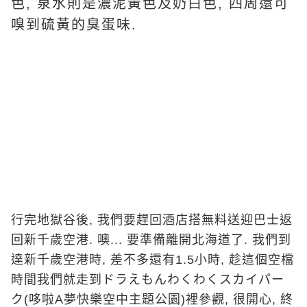
色, 泉水則是濃泥黃色及奶白色, 四周還可
嗅到硫黃的臭蛋味.
行完地獄谷後, 我們要趕回酒店搭無料送迎巴士返
回新千歲空港. 噢... 要準備離開北海道了. 我們到
達新千歲空港時, 差不多還有1.5小時, 趁這個空檔
時間我們就走到
ドラえもんわくわくスカイパー
ク(哆啦A夢快樂空中主題公園)
裡參觀, 很開心, 終