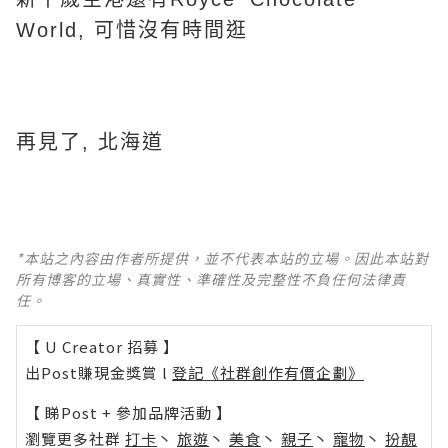
World, 可惜沒有時間逛
再見了, 北海道
*本站之內容由作者所提供，並不代表本站的立場。因此本站對
所有博客的立場、真實性、準確性及完整性不負任何法律責
任。
【 U Creator 招募 】
出Post賺現金獎賞 l
登記《社群創作有價企劃》
【 睇Post + 參加品牌活動 】
瀏覽更多社群
打卡
丶
旅遊
丶
美食
丶
親子
丶
寵物
丶
扮靚