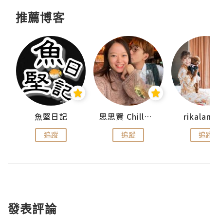
推薦博客
urnal
魚堅日記
思思賢 ChillMyBabe
rikala
追蹤
追蹤
追蹤
發表評論