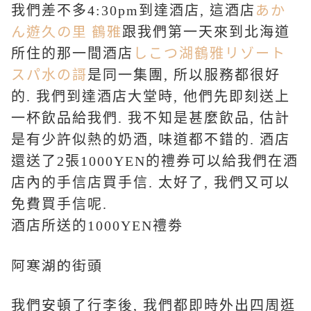
あか
我們差不多4:30pm到達酒店, 這酒店
ん遊久の里 鶴雅
跟我們第一天來到北海道
所住的那一間酒店
しこつ湖鶴雅リゾート
スパ水の謌
是同一集團, 所以服務都很好
的. 我們到達酒店大堂時, 他們先即刻送上
一杯飲品給我們. 我不知是甚麼飲品, 估計
是有少許似熱的奶酒, 味道都不錯的. 酒店
還送了2張1000YEN的禮券可以給我們在酒
店內的手信店買手信. 太好了, 我們又可以
免費買手信呢.
酒店所送的1000YEN禮劵
阿寒湖的街頭
我們安頓了行李後, 我們都即時外出四周逛