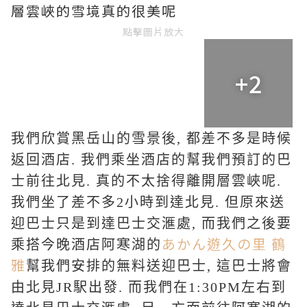
層雲峽的雪境真的很美呢
點擊圖片放大
+2
我們欣賞黑岳山的雪景後, 都差不多是時候
返回酒店. 我們乘坐酒店的幫我們預訂的
巴
士前往北見. 真的不太捨得離開層雲峽呢.
我們坐了差不多2小時到達北見. 但原來送
迎巴士只是到達巴士交滙處, 而我們之後要
あかん遊久の里 鶴
乘搭今晚酒店阿寒湖的
雅
幫我們安排的無料送迎巴士, 這巴士將會
由北見JR駅出發. 而我們在1:30PM左右到