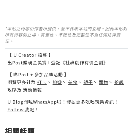
*本站之內容由作者所提供，並不代表本站的立場。因此本站對
所有博客的立場、真實性、準確性及完整性不負任何法律責
任。
【 U Creator 招募 】
出Post賺現金獎賞 l
登記《社群創作有價企劃》
【 睇Post + 參加品牌活動 】
瀏覽更多社群
打卡
丶
旅遊
丶
美食
丶
親子
丶
寵物
丶
扮靚
攻略
及
活動情報
U Blog開咗WhatsApp啦！發掘更多吃喝玩樂資訊！
Follow 我哋
！
相關話題