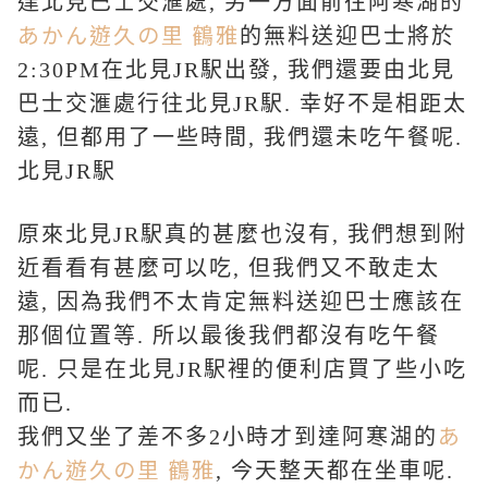
達北見
巴士交滙處, 另一方面前往
阿寒湖的
あかん遊久の里 鶴雅
的無料送迎巴士將於
2:30PM在北見JR駅出發, 我們還要由北見
巴士交滙處行往北見JR駅. 幸好不是相距太
遠, 但都用了一些時間, 我們還未吃午餐呢.
北見JR駅
原來北見JR駅真的甚麼也沒有, 我們想到附
近看看有甚麼可以吃, 但我們又不敢走太
遠, 因為我們不太肯定
無料送迎巴士應該在
那個位置等. 所以最後我們都沒有吃午餐
呢. 只是在北見JR駅裡的便利店買了些小吃
而已.
あ
我們又坐了差不多2小時才到達
阿寒湖的
かん遊久の里 鶴雅
, 今天整天都在坐車呢.