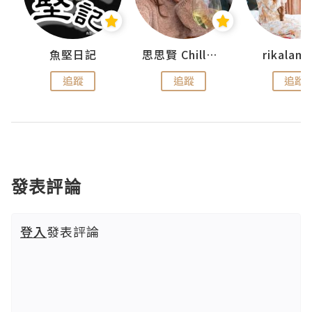
urnal
魚堅日記
思思賢 ChillMyBabe
rikala
追蹤
追蹤
追蹤
發表評論
登入
發表評論