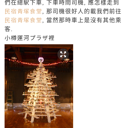
們在總駅下車, 下車時問司機, 應怎樣走到
民宿青塚食堂
, 那司機很好人的載我們前往
民宿青塚食堂
, 當然那時車上是沒有其他乘
客.
小樽運河プラザ裡