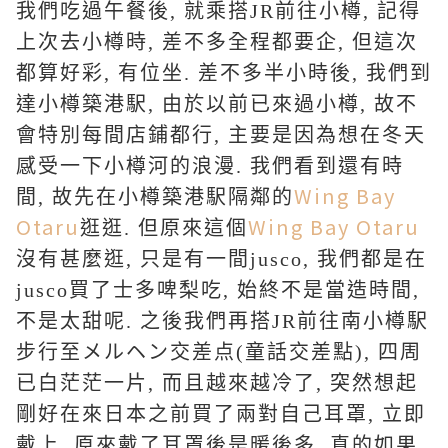
我們吃過午餐後, 就乘搭JR前往小樽, 記得
上次去小樽時, 差不多全程都要企, 但這次
都算好彩, 有位坐. 差不多半小時後, 我們到
達小樽築港駅, 由於以前已來過小樽, 故不
會特別每間店鋪都行, 主要是因為想在冬天
感受一下小樽河的浪漫. 我們看到還有時
Wing Bay
間, 故先在小樽築港駅隔鄰的
Otaru
Wing Bay Otaru
逛逛. 但原來這個
沒有甚麼逛, 只是有一間jusco, 我們都是在
jusco買了士多啤梨吃, 始終不是當造時間,
不是太甜呢. 之後我們再搭JR前往南小樽駅
步行至
メルヘン交差点(童話交差點),
四周
已白茫茫一片, 而且越來越冷了, 突然想起
剛好在來日本之前買了兩對自己耳罩, 立即
戴上, 原來戴了耳罩後是暖後多, 真的如果