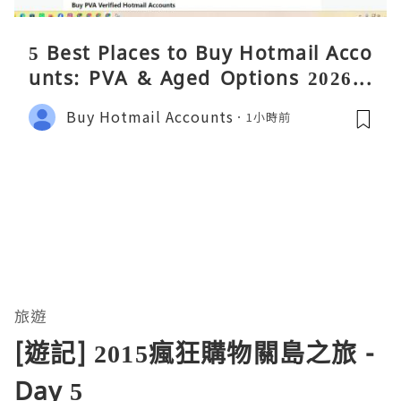
5 Best Places to Buy Hotmail Acco
unts: PVA & Aged Options 2026 –
Complete Reality Guide
Buy Hotmail Accounts
1小時前
旅遊
[遊記] 2015瘋狂購物關島之旅 -
Day 5