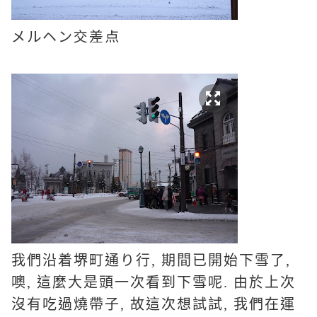
メルヘン交差点
我們沿着
堺町通り行, 期間已開始下雪了,
噢, 這麼大是頭一次看到下雪呢. 由於上次
沒有吃過燒帶子, 故這次想試試, 我們在運