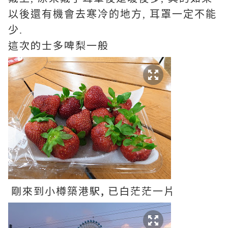
以後還有機會去寒冷的地方, 耳罩一定不能
少.
這次的士多啤梨一般
剛來到小樽築港駅, 已白茫茫一片