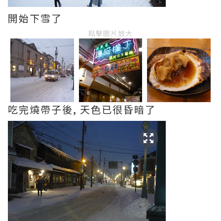
開始下雪了
點擊圖片放大
吃完燒帶子後, 天色已很昏暗了