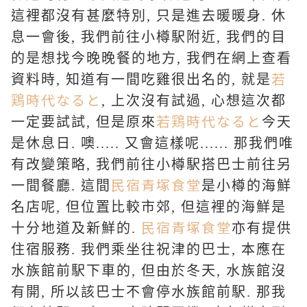
這裡都沒有甚麼特別, 只是進去暖暖身. 休
息一會後, 我們前往小樽駅附近, 我們的目
的是想找今晚晚餐的地方, 我們在網上查看
若
資料時, 知道有一間吃雞很出名的, 就是
鶏時代なると
, 上次沒有試過, 心想這次都
若鶏時代なると
一定要試試, 但是原來
今天
是休息日. 噢..... 又會這樣呢...... 那我們唯
有改變策略, 我們前往小樽駅搭巴士前往另
民宿青塚食堂
一間餐廳. 這間
是小樽的海鮮
名店呢, 但位置比較市郊, 但這裡的海鮮是
民宿青塚食堂
十分地道及新鮮的.
亦有提供
住宿服務. 我們乘坐往祝津的巴士, 本應在
水族館前駅下車的, 但由於冬天, 水族館沒
有開, 所以該巴士不會停水族館前駅. 那我