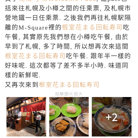
括來往札幌及小樽之間的任乘票, 及札幌市
營地鐵一日任乘票. 之後我們再往
札幌駅隔
離的M-Square裡的
根室花まる回転寿司
吃
午餐, 其實原先我們想在小樽吃午餐, 由於
早到了札幌, 多了時間, 所以想再次來這間
根室花まる回転寿司
吃午餐. 跟年半一樣的
好味呢. 這次
都等了差不多半小時. 味道同
樣的新鮮呢.
又再次來到
根室花まる回転寿司
點擊圖片放大
+2