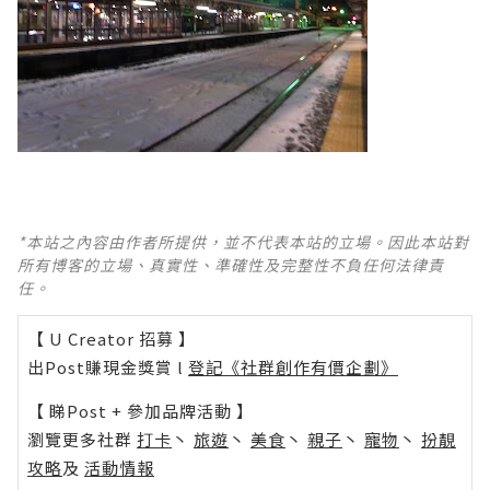
*本站之內容由作者所提供，並不代表本站的立場。因此本站對
所有博客的立場、真實性、準確性及完整性不負任何法律責
任。
【 U Creator 招募 】
出Post賺現金獎賞 l
登記《社群創作有價企劃》
【 睇Post + 參加品牌活動 】
瀏覽更多社群
打卡
丶
旅遊
丶
美食
丶
親子
丶
寵物
丶
扮靚
攻略
及
活動情報