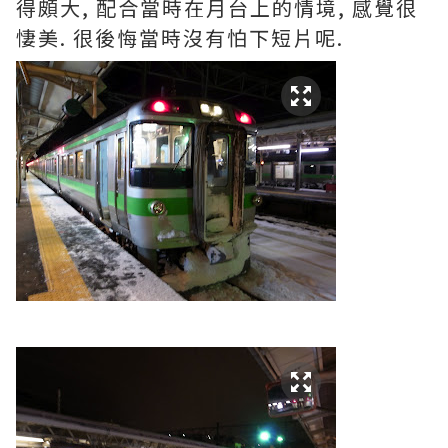
得頗大, 配合當時在月台上的情境, 感覺很
悽美. 很後悔當時沒有怕下短片呢.