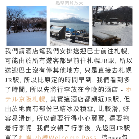
點擊圖片放大
我們請酒店幫我們安排送迎巴士前往札幌,
可能由於所有遊客都是前往札幌JR駅, 所以
送迎巴士沒有停其他地方, 只是直接去札幌
JR駅, 所以比原定的時間早到. 我們看到多
ホ
了時間, 所以先將行李放在今晚的酒店 -
テル京阪札幌
, 其實這酒店都頗近JR駅, 但
由於地面有部份已結冰及積雪, 比較滑, 好
容易滑倒, 所以都要行得小心翼翼, 還要拖
着行李呢. 我們安頓了行李後, 先返回JR駅
札幌-小樽Welcome Pass
買了
, 這pass包