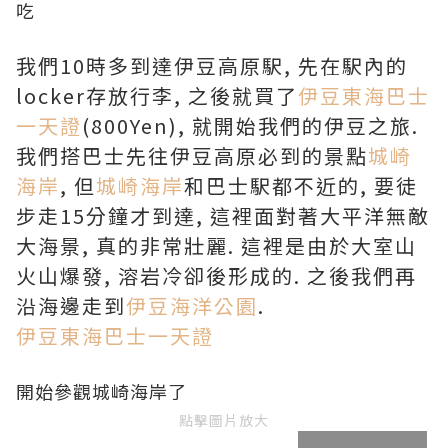
吃
我們10時多到達伊豆高原駅, 先在駅內的
locker存放行李, 之後就買了
伊豆東海巴士
一天證
(800Yen), 就開始我們的伊豆之旅.
我們搭巴士先往伊豆高原必到的景點
城崎
海岸
, 但
城崎海岸
和巴士駅都不近的, 要徒
步走15分鐘才到達, 這裡面對著大平洋無敵
大海景, 真的非常壯麗. 這裡是由於大室山
火山爆發, 溶岩冷卻後形成的. 之後我們再
沿海邊走到
伊豆海洋公園
.
伊豆東海巴士一天證
開始參觀
城崎海岸
了
點擊圖片放大