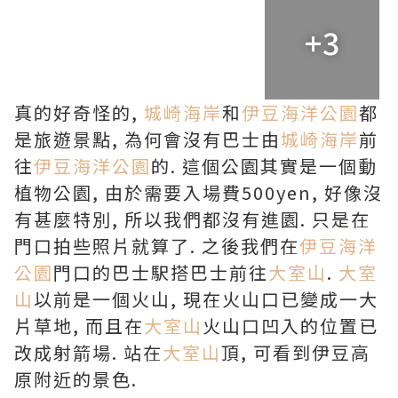
+3
真的好奇怪的,
城崎海岸
和
伊豆海洋公園
都
是旅遊景點, 為何會沒有巴士由
城崎海岸
前
往
伊豆海洋公園
的. 這個公園其實是一個動
植物公園, 由於需要入場費500yen, 好像沒
有甚麼特別, 所以我們都沒有進園. 只是在
門口拍些照片就算了. 之後我們在
伊豆海洋
公園
門口的巴士駅搭巴士前往
大室山
.
大室
山
以前是一個火山, 現在火山口已變成一大
片草地, 而且在
大室山
火山口凹入的位置已
改成射箭場. 站在
大室山
頂, 可看到伊豆高
原附近的景色.