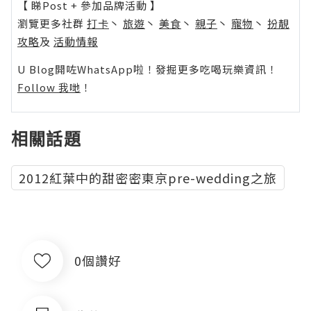
【 睇Post + 參加品牌活動 】
瀏覽更多社群
打卡
丶
旅遊
丶
美食
丶
親子
丶
寵物
丶
扮靚
攻略
及
活動情報
U Blog開咗WhatsApp啦！發掘更多吃喝玩樂資訊！
Follow 我哋
！
相關話題
2012紅葉中的甜密密東京pre-wedding之旅
0個讚好