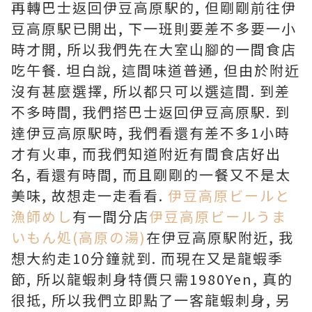
再轉巴士返回伊豆高原駅的, 但剛剛前往伊
豆高原駅已開出, 下一班則要差不多要一小
時才開, 所以我們先在大室山腳的一間食店
吃午餐. 坦白說, 這間味道普通, 但由於附近
沒有甚麼選擇, 所以都只可以選這間. 到差
不多時間, 我們搭巴士返回伊豆高原駅. 到
達伊豆高原駅時, 我們看還有差不多1小時
才有火車, 而我們知道附近有間食店好出
名, 看還有時間, 而且剛剛的一餐又不是太
美味, 故想走一走看看.
伊豆高原ビールと
漁師めし
有一間分店
伊豆高原ビールうま
いもん処(高原の湯)
在伊豆高原駅附近, 我
想大約走10分鐘就到. 而現在又是龍蝦季
節, 所以龍蝦刺身特價只需1980Yen, 真的
很抵, 所以我們立即點了一客龍蝦刺身, 另