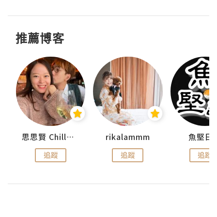
推薦博客
urnal
思思賢 ChillMyBabe
rikalammm
魚堅日
追蹤
追蹤
追蹤