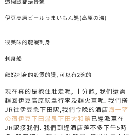
這碗飯都是普通
伊豆高原ビールうまいもん処(高原の湯)
很美味的龍蝦刺身
刺身船
龍蝦刺身的殼煲的燙, 可以有2碗的
現在真的是抱住肚走呢, 十分飽, 我們還需
趕回伊豆高原駅拿行李及趕火車呢. 我們搭
JR往伊豆急下田駅,我們今晚的酒店
海一望
の宿伊豆下田温泉下田大和館
已經派車在
JR駅接我們. 我們到達酒店差不多下午5時