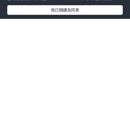
我已閱讀及同意
有人拿了天鵝水泡, 我都想要呢
當然也不會少了我們新買的水泡