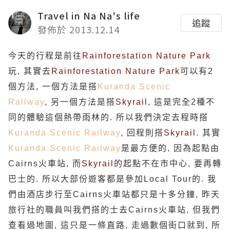
Travel in Na Na's life
追蹤
發佈於 2013.12.14
今天的行程是前往
Rainforestation Nature Park
玩
,
其實去
Rainforestation Nature Park
可以有
2
個方法
,
一個方法是搭
Kuranda Scenic
Railway
,
另一個方法是搭
Skyrail
,
這是完全
2
種不
同的體驗這個熱帶雨林的
.
所以我們決定去程時搭
Kuranda Scenic Railway
,
回程則搭
Skyrail
.
其實
Kuranda Scenic Railway
是最方便的
,
因為起點由
Cairns
火車站
,
而
Skyrail
的起點不在市中心
,
要再轉
巴士的
.
所以大部份遊客都是參加
Local Tour
的
.
我
們由酒店步行至
Cairns
火車站都只是十多分鐘
,
昨天
旅行社的職員叫我們搭的士去
Cairns
火車站
,
但我們
查看過地圖
,
這只是一條直路
,
走過數個街口就到
,
所