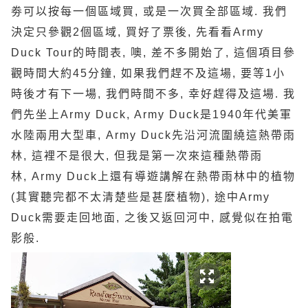
劵可以按每一個區域買, 或是一次買全部區域.
我們
決定只參觀2個區域, 買好了票後, 先看看Army
Duck Tour的時間表, 噢, 差不多開始了, 這個項目參
觀時間大約45分鐘, 如果我們趕不及這場, 要等1小
時後才有下一場, 我們時間不多, 幸好趕得及這場. 我
們先坐上Army Duck, Army Duck是1940年代美軍
水陸兩用大型車,
Army Duck
先沿河流圍繞這熱帶雨
林, 這裡不是很大, 但我是第一次來這種熱帶雨
林,
Army Duck
上還有導遊講解在熱帶雨林中的植物
(其實聽完都不太清楚些是甚麼植物), 途中
Army
Duck
需要走回地面, 之後又返回河中, 感覺似在拍電
影般.