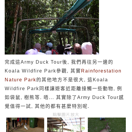
完成這
Army Duck Tour
後, 我們再往另一邊的
Koala Wildfire Park參觀, 其實
Rainforestation
Nature Park
的其他地方不是很大, 這
Koala
Wildfire Park
同樣讓遊客近距離接觸一些動物, 例
如袋鼠, 樹熊等. 唔... 其實除了
Army Duck Tour
感
覺值得一試, 其他的都有甚麼特別呢.
點擊圖片放大