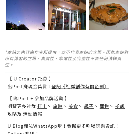
*本站之內容由作者所提供，並不代表本站的立場。因此本站對
所有博客的立場、真實性、準確性及完整性不負任何法律責
任。
【 U Creator 招募 】
出Post賺現金獎賞 l
登記《社群創作有價企劃》
【 睇Post + 參加品牌活動 】
瀏覽更多社群
打卡
丶
旅遊
丶
美食
丶
親子
丶
寵物
丶
扮靚
攻略
及
活動情報
U Blog開咗WhatsApp啦！發掘更多吃喝玩樂資訊！
Follow 我哋
！