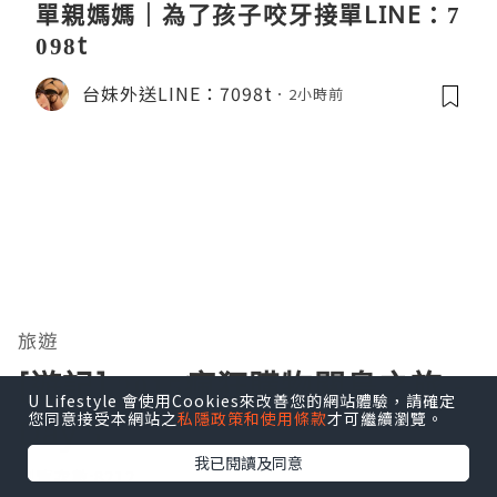
單親媽媽｜為了孩子咬牙接單LINE：7
098t
台妹外送LINE：7098t
2小時前
旅遊
[遊記] 2015瘋狂購物關島之旅 -
U Lifestyle 會使用Cookies來改善您的網站體驗，請確定
您同意接受本網站之
私隱政策和使用條款
才可繼續瀏覽。
Day 5
我已閱讀及同意
瀏覽次數:8212