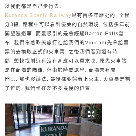
以我們都是自己步行去
.
Kuranda Scenic Railway
是有百多年歷史的
,
全程
分
3
段
,
路程中可以看到優美的自然環境
,
包括多年前
開墾隧道等
,
而最吸引的是會經過Barron Falls
瀑
布
.
我們拿着昨天旅行社給我們的
Voucher
先拿給賣
票的去換取正式的火車票
.
之後我們看到還有時
間
,
想找找附近有沒有甚麼可以買來吃
,
原先火車站
是在商場的隔離
,
但由於時間還早
,
商場未有開
門
….
那也沒辦法
.
最後都要餓着上火車
.
火車票是劃
了位的
,
我們坐在差不多最後的位置
.