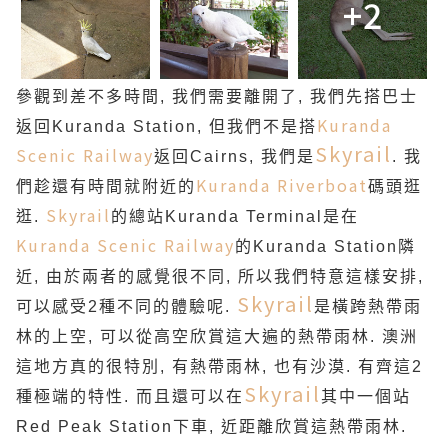
+2
參觀到差不多時間, 我們需要離開了, 我們先搭巴士
Kuranda
返回Kuranda Station, 但我們不是搭
Skyrail
Scenic Railway
返回Cairns, 我們是
. 我
Kuranda Riverboat
們趁還有時間就附近的
碼頭逛
Skyrail
逛.
的總站Kuranda Terminal是在
Kuranda Scenic Railway
的Kuranda Station隣
近, 由於兩者的感覺很不同, 所以我們特意這樣安排,
Skyrail
可以感受2種不同的體驗呢.
是橫跨熱帶雨
林的上空, 可以從高空欣賞這大遍的熱帶雨林. 澳洲
這地方真的很特別, 有熱帶雨林, 也有沙漠. 有齊這2
Skyrail
種極端的特性. 而且還可以在
其中一個站
Red Peak Station下車, 近距離欣賞這熱帶雨林.