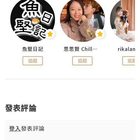
urnal
魚堅日記
思思賢 ChillMyBabe
rikala
追蹤
追蹤
追蹤
發表評論
登入
發表評論