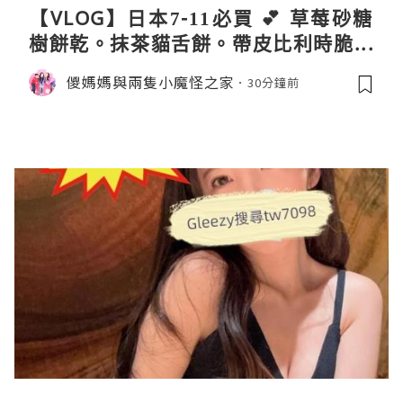
【VLOG】日本7-11必買 💕 草莓砂糖
樹餅乾。抹茶貓舌餅。帶皮比利時脆薯
條
儍媽媽與兩隻小魔怪之家
30分鐘前