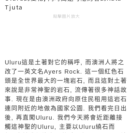
Tjuta
點擊圖片放大
Uluru
這是土著對它的稱呼
,
而澳洲人將之
改了一英文名
Ayers Rock.
這一個紅色石
頭是全世界最大的一塊岩石
,
而且這對土著
來說是非常神聖的岩石
,
流傳著很多神話故
事
.
現在是由澳洲政府向原住民租用這岩石
連同附近的地做為國家公園
.
我們看完日出
後
,
再直闖
Uluru.
我們今天將會近距離接
觸這神聖的
Uluru,
主要以
Uluru
繞石而