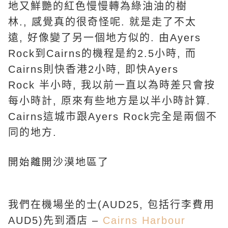
地又鮮艷的紅色慢慢轉為綠油油的樹
林
.,
感覺真的很奇怪呢
.
就是走了不太
遠
,
好像變了另一個地方似的
.
由
Ayers
Rock
到
Cairns
的機程是約
2.5
小時
,
而
Cairns
則快香港
2
小時
,
即快
Ayers
Rock
半小時
,
我以前一直以為時差只會按
每小時計
,
原來有些地方是以半小時計算
.
Cairns
這城市跟
Ayers Rock
完全是兩個不
同的地方
.
開始離開沙漠地區了
我們在機場坐的士(AUD25, 包括行李費用
AUD5)先到酒店
–
Cairns Harbour