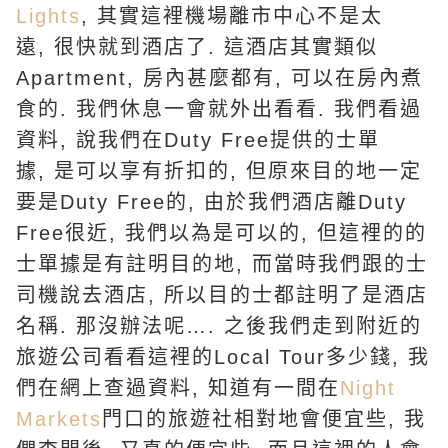
Lights
,
其實這裡機場離市中心不是太
遠
,
很快就到酒店了
.
這酒店其實類似
Apartment,
房內甚麼都有
,
可以在房內煮
食的
.
我們休息一會就外出看看
.
我們看過
資料
,
說我們在
Duty Free
提供的士單
據
,
是可以享有折扣的
,
但原來目的地一定
要是
Duty Free
的
,
由於我們酒店離
Duty
Free
很近
,
我們以為是可以的
,
但這裡的的
士單據是有註明目的地
,
而當時我們跟的士
司機說去酒店
,
所以目的士都註明了是酒店
名稱
.
那沒辦法呢
….
之後我們走到附近的
旅遊公司看看這裡的
Local Tour
多少錢
,
我
們在網上查過資料
,
知道有一間在
Night
Markets
門口的旅遊社相對地會便宜些
,
我