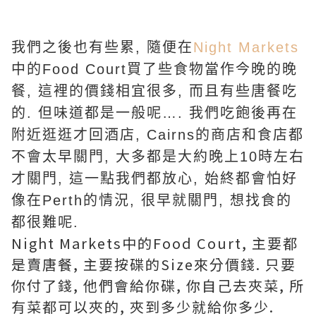
我們之後也有些累
,
隨便在
Night Markets
中的
Food Court
買了些食物當作今晚的晚
餐
,
這裡的價錢相宜很多
,
而且有些唐餐吃
的
.
但味道都是一般呢
….
我們吃飽後再在
附近逛逛才回酒店
, Cairns
的商店和食店都
不會太早關門
,
大多都是大約晚上
10
時左右
才關門
,
這一點我們都放心
,
始終都會怕好
像在
Perth
的情況
,
很早就關門
,
想找食的
都很難呢
.
Night Markets中的Food Court, 主要都
是賣唐餐, 主要按碟的Size來分價錢. 只要
你付了錢, 他們會給你碟, 你自己去夾菜, 所
有菜都可以夾的, 夾到多少就給你多少.