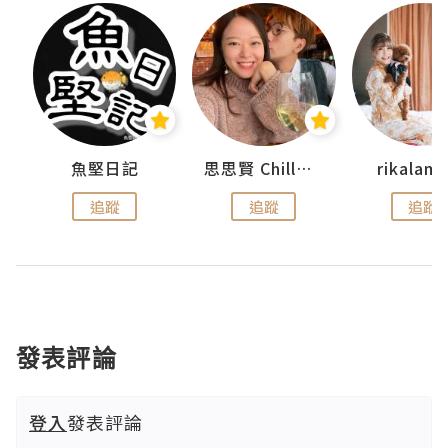
urnal
魚堅日記
思思賢 ChillMyBabe
rikala
追蹤
追蹤
追蹤
發表評論
登入
發表評論