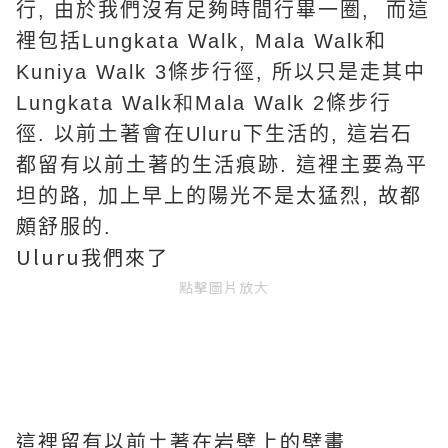
行
,
由於我們沒有足夠時間行畢一圈
,
而這
裡包括
Lungkata Walk, Mala Walk
和
Kuniya Walk 3
條步行徑
,
所以只是走其中
Lungkata Walk和Mala Walk
2
條步行
徑
.
以前土著會在
Uluru
下生活的
,
這岩石
都留有以前土著的生活痕跡
.
這裡主要為平
坦的路
,
加上早上的陽光不是太猛烈
,
故都
頗舒服的
.
Uluru我們來了
點擊圖片放大
這裡留有以前土著在岩壁上的壁畫