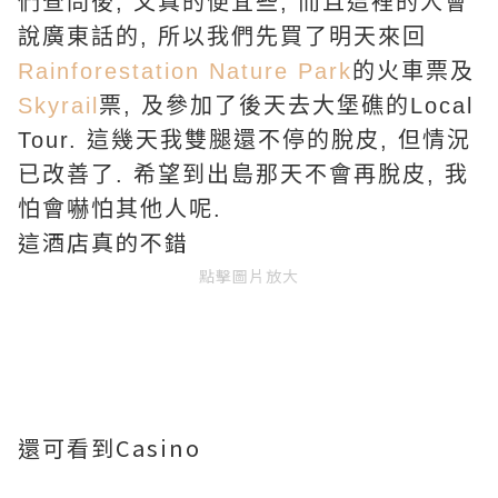
們查問後
,
又真的便宜些
,
而且這裡的人會
說廣東話的
,
所以我們先買了明天來回
Rainforestation Nature Park
的火車票及
Skyrail
票
,
及參加了後天去大堡礁的Local
Tour
.
這幾天我雙腿還不停的脫皮
,
但情況
已改善了
.
希望到出島那天不會再脫皮
,
我
怕會嚇怕其他人呢
.
這酒店真的不錯
點擊圖片放大
還可看到Casino