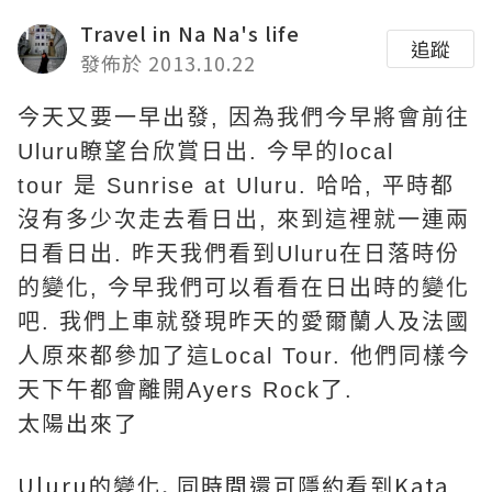
Travel in Na Na's life
追蹤
發佈於 2013.10.22
今天又要一早出發
,
因為我們今早將會前往
Uluru
瞭望台欣賞日出
.
今早的
local
tour
是
Sunrise at Uluru.
哈哈
,
平時都
沒有多少次走去看日出
,
來到這裡就一連兩
日看日出
.
昨天我們看到
Uluru
在日落時份
的變化
,
今早我們可以看看在日出時的變化
吧
.
我們上車就發現昨天的愛爾蘭人及法國
人原來都參加了這
Local Tour.
他們同樣今
天下午都會離開
Ayers Rock
了
.
太陽出來了
Uluru的變化, 同時間還可隱約看到Kata