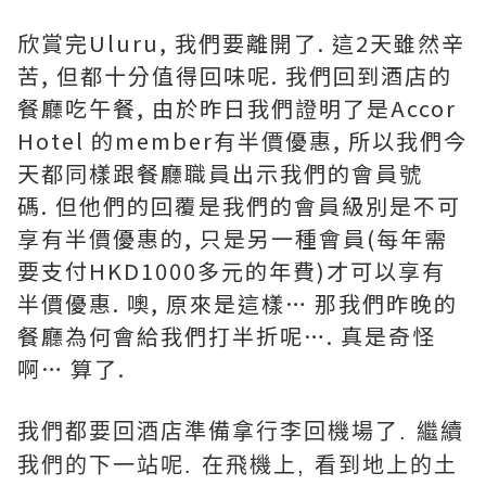
欣賞完
Uluru,
我們要離開了
.
這
2
天雖然辛
苦
,
但都十分值得回味呢
.
我們回到酒店的
餐廳吃午餐
,
由於昨日我們證明了是
Accor
Hotel
的
member
有半價優惠
,
所以我們今
天都同樣跟餐廳職員出示我們的會員號
碼
.
但他們的回覆是我們的會員級別是不可
享有半價優惠的
,
只是另一種會員
(
每年需
要支付
HKD1000
多元的年費
)
才可以享有
半價優惠
.
噢
,
原來是這樣
…
那我們昨晚的
餐廳為何會給我們打半折呢
….
真是奇怪
啊
…
算了
.
我們都要回酒店準備拿行李回機場了
.
繼續
我們的下一站呢
.
在飛機上
,
看到地上的土