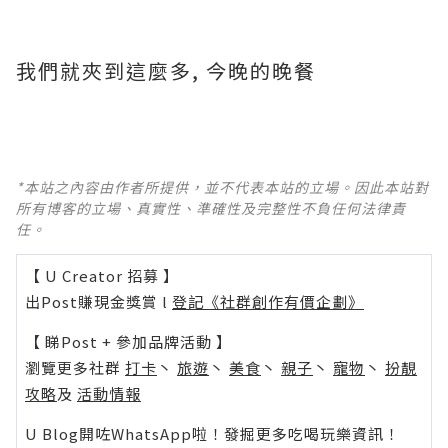
我們就夾到這麼多, 今晚的晚餐
*本站之內容由作者所提供，並不代表本站的立場。因此本站對
所有博客的立場、真實性、準確性及完整性不負任何法律責
任。
【 U Creator 招募 】
出Post賺現金獎賞 l
登記《社群創作有價企劃》
【 睇Post + 參加品牌活動 】
瀏覽更多社群
打卡
丶
旅遊
丶
美食
丶
親子
丶
寵物
丶
扮靚
攻略
及
活動情報
U Blog開咗WhatsApp啦！發掘更多吃喝玩樂資訊！