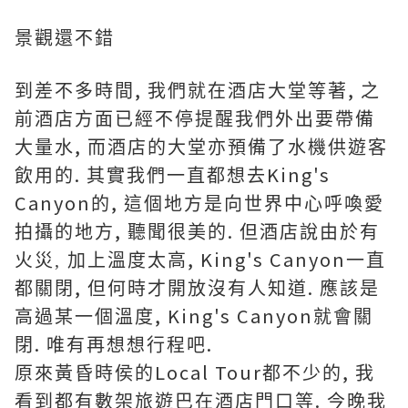
景觀還不錯
,
,
到差不多時間
我們就在酒店大堂等著
之
前酒店方面已經不停提醒我們外出要帶備
,
大量水
而酒店的大堂亦預備了水機供遊客
.
King's
飲用的
其實我們一直都想去
Canyon
,
的
這個地方是向世界中心呼喚愛
,
.
拍攝的地方
聽聞很美的
但酒店說由於有
,
King's Canyon
火災, 加上溫度太高
一直
,
.
都關閉
但何時才開放沒有人知道
應該是
,
King's Canyon
高過某一個溫度
就會關
.
.
閉
唯有再想想行程吧
Local Tour
,
原來黃昏時侯的
都不少的
我
.
看到都有數架旅遊巴在酒店門口等
今晚我