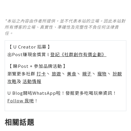
*本站之內容由作者所提供，並不代表本站的立場。因此本站對
所有博客的立場、真實性、準確性及完整性不負任何法律責
任。
【 U Creator 招募 】
出Post賺現金獎賞 l
登記《社群創作有價企劃》
【 睇Post + 參加品牌活動 】
瀏覽更多社群
打卡
丶
旅遊
丶
美食
丶
親子
丶
寵物
丶
扮靚
攻略
及
活動情報
U Blog開咗WhatsApp啦！發掘更多吃喝玩樂資訊！
Follow 我哋
！
相關話題