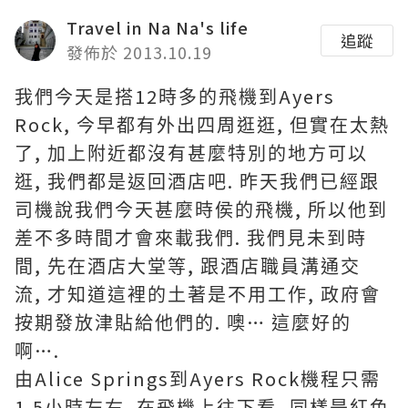
Travel in Na Na's life
追蹤
發佈於 2013.10.19
12
Ayers
我們今天是搭
時多的飛機到
Rock,
,
今早都有外出四周逛逛
但實在太熱
,
了
加上附
近都沒有甚麼特別的地方可以
,
.
逛
我們都是返回酒店吧
昨天我們已經跟
,
司機說我們今天甚麼時侯的飛機
所以他到
.
差不多時間才會來載我們
我們見未到時
,
,
間
先在酒店大堂等
跟酒店職員溝通交
,
,
流
才知道這裡的土著是不用工作
政府會
.
…
按期發放津貼給他們的
噢
這麼好的
….
啊
Alice Springs
Ayers Rock
由
到
機程只需
1.5
.
,