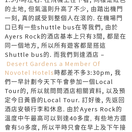
小時左右
在飛機上往下看
同樣是紅色
,
,
的土地
但氣溫則升高了不少
由踏出機門
,
.
一刻
真的感受到整個人在滾的
在機場門
shuttle bus
,
口已有一些
在等我們
由於
Ayers Rock
3
,
的酒店基本上只有
間
都是在
,
同一個地方
所以所有遊客都是搭這
Shuttle bus
.
–
的
而我們到達酒店
Desert Gardens a Member Of
Novotel Hotels
3:30pm,
時都差不多
我
Local
們一早計劃今天下午會參加一個
Tour
,
,
的
所以就問問酒店相關資料
以及預
Local Tour.
,
定今日黃昏的
訂好後
先返回
.
Ayers Rock
酒店安頓行李和休息
由於
的
40
溫度中午最高可以到達
多度, 有些地方還
,
會有50多度
所以平時只會在早上及下午接