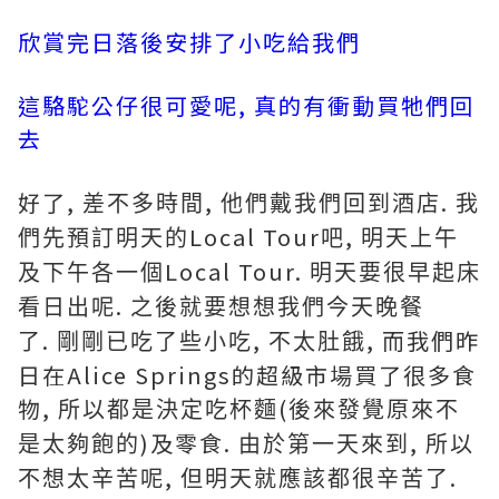
欣賞完日落後安排了小吃給我們
這駱駝公仔很可愛呢, 真的有衝動買牠們回
去
好了
,
,
.
差不多時間
他們戴我們回到酒店
我
Local Tour
,
們先預訂明天的
吧
明天上午
Local Tour.
及下午各一個
明天要很早起床
.
看日出呢
之後就要想想我們今天晚餐
.
,
, 而我們昨
了
剛剛已吃了些小吃
不太肚餓
日在Alice Springs的超級市場買了很多食
物,
(
所以都是決定吃杯麵
後來發覺原來不
)及零食.
,
是太夠飽的
由於第一天來到
所以
,
.
不想太辛苦呢
但明天就應該都很辛苦了