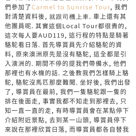
Carmel to Sunrise Tour
,
們參加了
我們
,
.
對清楚資料後
就跟司機上車
車上還有其
. 其實這個Local Tour都很貴的,
他團員呢
這次每人要AUD119,
這行程的特點是騎著
.
駱駝看日落
首先導賞員先介紹駱駝的資
,
,
料
原來澳洲原先是沒有駱駝
這全都是引
.
,
入澳洲的
期間不停的提我們帶備水
他們
.
那裡也有水機的話
之後教我們怎樣騎上駱
,
.
,
駝
駱駝沒馬匹那麼難聞
坐好後
我們出發
,
,
了
導賞員在最前
我們一隻駱駝跟一隻的
,
,
排在後面走
事實我都不知走到那裡去
只
,
知一直一直的走
有時導賞員會在某點停下
,
,
介紹附近景點
去到某一山頭
導賞員停下
,
來說在那裡欣賞日落
而導賞員都各自替我