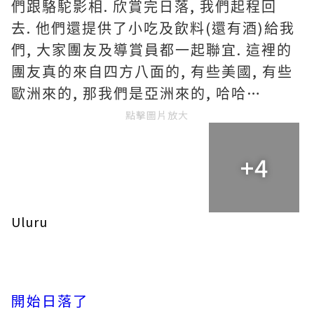
.
,
們跟駱駝影相
欣賞完日落
我們起程回
.
(
)
去
他們還提供了小吃及飲料
還有酒
給我
,
.
們
大家團友及導賞員都一起聯宜
這裡的
,
,
團友真的來自四方八面的
有些美國
有些
,
,
…
歐洲來的
那我們是亞洲來的
哈哈
點擊圖片放大
+4
Uluru
開始日落了