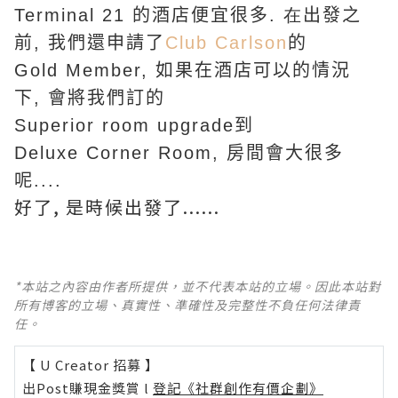
T
erminal
21
的酒店便宜很多
. 在
出發之
前
,
我們還申請了
C
lub
Carlson
的
G
old
M
ember
,
如果在酒店可以的情況
下
,
會將我們訂的
S
uperior
room
upgrade
到
D
eluxe
C
orner
R
oom
,
房間會大很多
呢...
.
好了, 是時候出發了......
*本站之內容由作者所提供，並不代表本站的立場。因此本站對
所有博客的立場、真實性、準確性及完整性不負任何法律責
任。
【 U Creator 招募 】
出Post賺現金獎賞 l
登記《社群創作有價企劃》