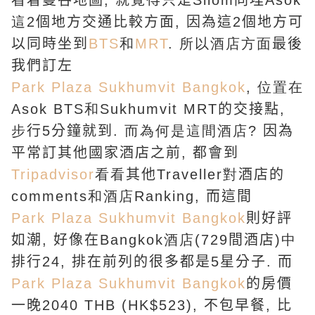
看着曼谷地圖
,
就覺得只是
S
ilom
同埋
A
sok
這
2
個地方
交通比較方面
,
因為這2
個地方可
以同時坐到
BTS
和
MRT
. 所以酒店方面
最後
我們訂左
P
ark
P
laza
S
ukhumvit
B
angkok
, 位置在
A
sok
BTS和
S
ukhumvit
MRT
的交接點
,
步
行
5
分鐘就到
. 而為何是這間酒店
?
因為
平常訂其他國家酒店之前
,
都會到
T
ripadvisor
看看
其他
T
raveller對
酒店
的
comments和酒店
R
anking
,
而這間
P
ark
P
laza
S
ukhumvit
B
angkok
則好評
如潮
,
好像在
B
angkok酒店
(729
間酒店
)中
排行
24,
排在前列的很多都是
5
星分子
.
而
P
ark
P
laza
S
ukhumvit
B
angkok
的房價
一晚
2040 THB (HK$523),
不包早餐
,
比