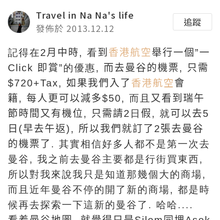
Travel in Na Na's life
追蹤
發佈於 2013.12.12
記得在2
月中時
, 看
到
香港航空
舉行一個
”
一
C
lick
即賞
”的優惠,
而去曼谷的機票
,
只需
香港航空
$720+T
ax
,
如果我們入了
會
籍
,
每人更可以減多
$50, 而且
又看到瑞午
節時間又有機位
,
只需請
2日
假
, 就
可以去
5
日
(
早去午返
),
所以我們就訂了
2
張去曼谷
的機票了
. 其實相信好多人都不是第一次去
曼谷, 我之前去曼谷主要都是行街買東西,
所以對我來說我只是知道那幾個大的商場,
而且近年曼谷不停的開了新的商場, 都是時
候再去探索一下這新的曼谷了. 哈哈....