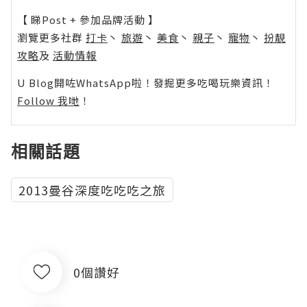
【 睇Post + 參加品牌活動 】
瀏覽更多社群
打卡
丶
旅遊
丶
美食
丶
親子
丶
寵物
丶
扮靚
攻略
及
活動情報
U Blog開咗WhatsApp啦！發掘更多吃喝玩樂資訊！
Follow 我哋
！
相關話題
2013曼谷深度吃吃吃之旅
0個讚好