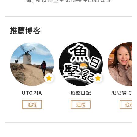
推薦博客
urnal
UTOPIA
魚堅日記
追蹤
追蹤
追蹤