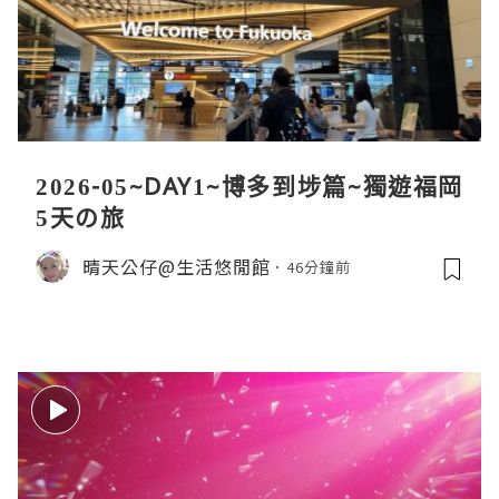
2026-05~DAY1~博多到埗篇~獨遊福岡
5天の旅
晴天公仔@生活悠閒館
46分鐘前