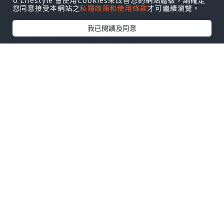
U Lifestyle 會使用Cookies來改善您的網站體驗，請確定
您同意接受本網站之
私隱政策和使用條款
才可繼續瀏覽。
我已閱讀及同意
有人拿了天鵝水泡, 我都想要呢
當然也不會少了我們新買的水泡