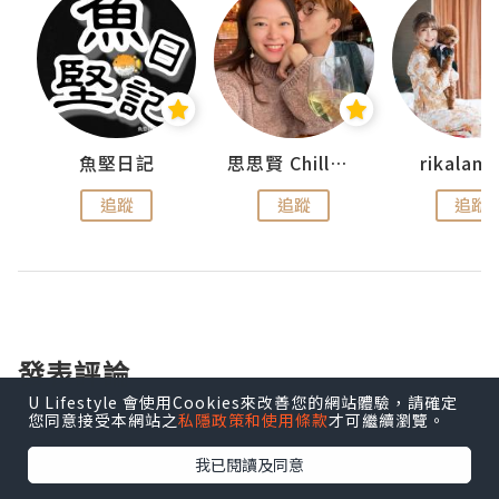
urnal
魚堅日記
思思賢 ChillMyBabe
rikala
追蹤
追蹤
追蹤
發表評論
U Lifestyle 會使用Cookies來改善您的網站體驗，請確定
您同意接受本網站之
私隱政策和使用條款
才可繼續瀏覽。
登入
發表評論
我已閱讀及同意