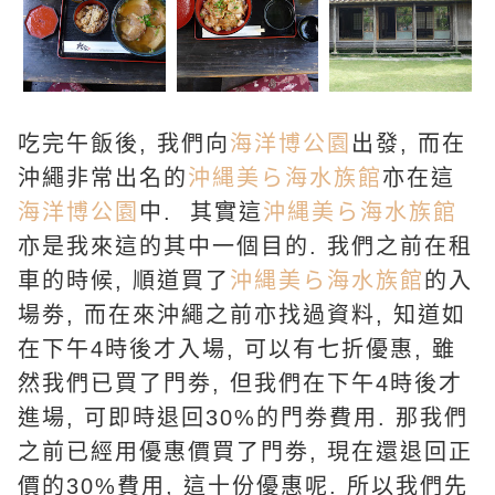
吃完午飯後, 我們向
海洋博公園
出發, 而在
沖繩非常出名的
沖縄美ら海水族館
亦在這
海洋博公園
中. 其實這
沖縄美ら海水族館
亦是我來這的其中一個目的. 我們之前在租
車的時候, 順道買了
沖縄美ら海水族館
的入
場劵, 而在來沖繩之前亦找過資料, 知道如
在下午4時後才入場, 可以有七折優惠, 雖
然我們已買了門劵, 但我們在下午4時後才
進場, 可即時退回30%的門劵費用. 那我們
之前已經用優惠價買了門劵, 現在還退回正
價的30%費用, 這十份優惠呢. 所以我們先