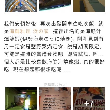
我們安頓好後, 再次出發開車往吃晚飯. 就
是
海鮮料理 浜の家
. 這裡出名的是海膽汁
燒龍蝦(伊勢海老のうに焼き), 剛剛見到有
另一定食是蟹野菜煱定食, 說是期間限定,
可能是這時的當造食物吧, 即管試試. 唔...
個人都是比較喜歡海膽汁燒龍蝦, 真的很好
吃, 現在想起都很想吃呢.....
點擊圖片放大
+7