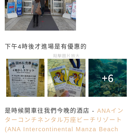
下午4時後才進場是有優惠的
點擊圖片放大
+6
是時候開車往我們今晚的酒店 -
ANAイン
ターコンチネンタル万座ビーチリゾート
(ANA Intercontinental Manza Beach