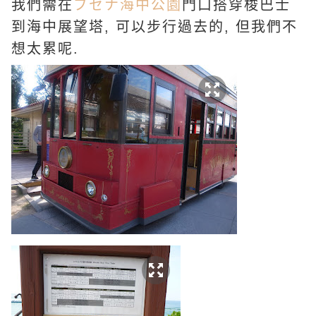
我們需在
ブセナ海中公園
門口搭穿梭巴士
到
海中展望塔, 可以步行過去的, 但我們不
想太累呢.