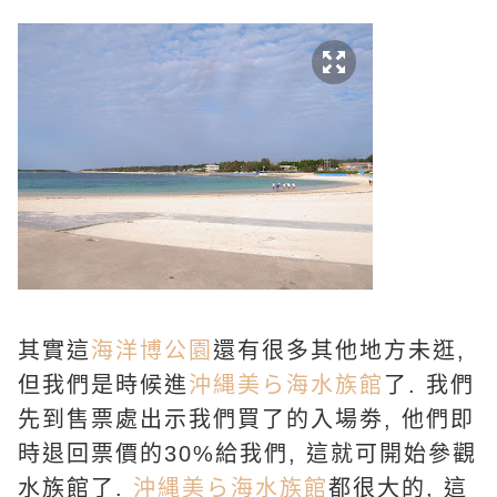
其實這
海洋博公園
還有很多其他地方未逛,
但我們是時候進
沖縄美ら海水族館
了. 我們
先到售票處出示我們買了的入場劵, 他們即
時退回票價的30%給我們, 這就可開始參觀
水族館了.
沖縄美ら海水族館
都很大的, 這