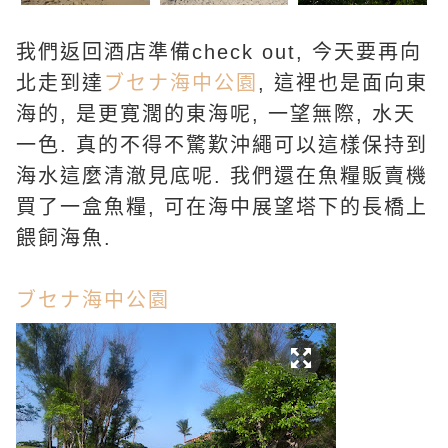
我們返回酒店準備check out, 今天要再向
北走到達
ブセナ海中公園
, 這裡也是面向東
海的, 是更寛濶的東海呢, 一望無際, 水天
一色. 真的不得不驚歎沖繩可以這樣保持到
海水這麼清澈見底呢. 我們還在魚糧販賣機
買了一盒魚糧, 可在海中展望塔下的長橋上
餵飼海魚.
ブセナ海中公園