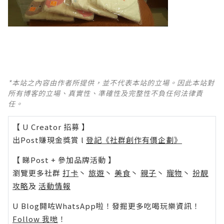
*本站之內容由作者所提供，並不代表本站的立場。因此本站對
所有博客的立場、真實性、準確性及完整性不負任何法律責
任。
【 U Creator 招募 】
出Post賺現金獎賞 l
登記《社群創作有價企劃》
【 睇Post + 參加品牌活動 】
瀏覽更多社群
打卡
丶
旅遊
丶
美食
丶
親子
丶
寵物
丶
扮靚
攻略
及
活動情報
U Blog開咗WhatsApp啦！發掘更多吃喝玩樂資訊！
Follow 我哋
！