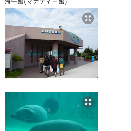
海牛館(
マナティー館)