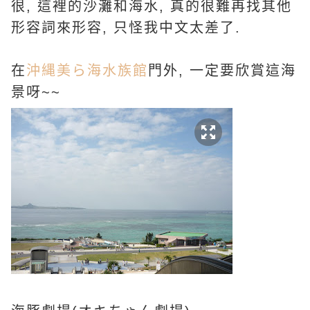
很, 這裡的沙灘和海水, 真的很難再找其他
形容詞來形容, 只怪我中文太差了.
在
沖縄美ら海水族館
門外, 一定要欣賞這海
景呀~~