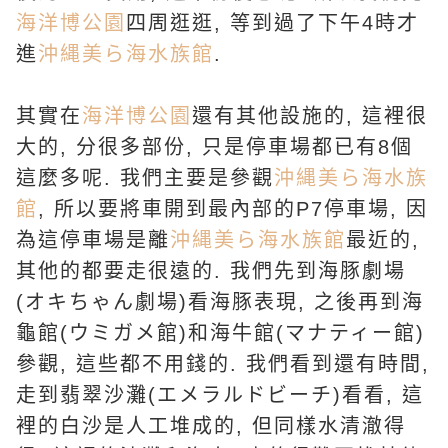
海洋博公園
四周逛逛, 等到過了下午4時才
進
沖縄美ら海水族館
.
其實在
海洋博公園
還有其他設施的, 這裡很
大的, 分很多部份, 只是停車場都已有8個
這麼多呢. 我們主要是參觀
沖縄美ら海水族
館
, 所以要將車開到最內部的P7停車場, 因
為這停車場是離
沖縄美ら海水族館
最近的,
其他的都要走很遠的. 我們先到海豚劇場
(
オキちゃん劇場)看海豚表現, 之後再到海
龜館(
ウミガメ館)和海牛館(
マナティー館)
參觀, 這些都不用錢的. 我們看到還有時間,
走到翡翠沙灘(
エメラルドビーチ)看看, 這
裡的白沙是人工堆成的, 但同樣水清澈得