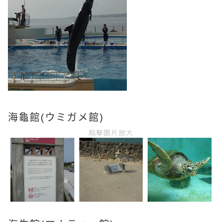
海龜館(
ウミガメ館)
點擊圖片放大