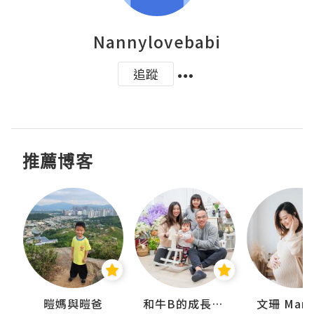
Nannylovebabi
追蹤
推薦博客
 Swan
暟媽與暟爸
和牛B的成長日記
文珊 ManS