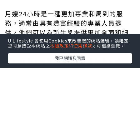
月嫂24小時是一種更加專業和周到的服
務，通常由具有豐富經驗的專業人員提
供，他們可以為新生兒提供更加全面和細
致的照顧，例如紀錄嬰兒的體溫、睡眠時
U Lifestyle 會使用Cookies來改善您的網站體驗，請確定
您同意接受本網站之
私隱政策和使用條款
才可繼續瀏覽。
間和飲食情況等等。同時，月嫂24小時也
我已閱讀及同意
可以協助父母進行嬰兒的健康監測和照
顧，幫助他們處理各種可能出現的問題，
例如嬰兒的哭鬧、夜間餵養等等。這種服
務可以為新手父母提供更加全面的照顧和
支持，減輕他們在新生兒照顧方面的負
擔，提高他們的生活品質和幸福感。
總之，陪月和月嫂24小時是非常有價值的
服務，可以為新手父母提供必要的照顧和