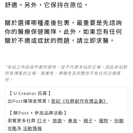
舒適。另外，它保持在原位。
關於選擇哪種產後包裹，最重要是先諮詢
你的醫療保健團隊。此外，如果您有任何
關於不適或症狀的問題，請立即求醫。
*本站之內容由作者所提供，並不代表本站的立場。因此本站對
所有博客的立場、真實性、準確性及完整性不負任何法律責
任。
【 U Creator 招募 】
出Post賺現金獎賞 l
登記《社群創作有價企劃》
【 睇Post + 參加品牌活動 】
瀏覽更多社群
打卡
丶
旅遊
丶
美食
丶
親子
丶
寵物
丶
扮靚
攻略
及
活動情報