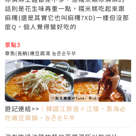
話則是花生味再重一點，糯米糕吃起來跟
麻糬(還是其實它也叫麻糬?XD)一樣但沒那
麼Q，個人覺得蠻好吃的
景點3
章魚(長蛸)嫩豆腐湯 농촌순두부
遊記連結>>
｜韓國江原道∥江陵，靠海必
吃嫩豆腐鍋，농촌순두부