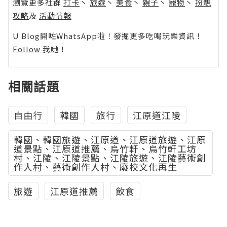
瀏覽更多社群
打卡
丶
旅遊
丶
美食
丶
親子
丶
寵物
丶
扮靚
攻略
及
活動情報
U Blog開咗WhatsApp啦！發掘更多吃喝玩樂資訊！
Follow 我哋
！
相關話題
自由行
韓國
旅行
江原道江陵
韓國、韓國旅遊、江原道、江原道旅遊、江原
道景點、江原道推薦、烏竹軒、烏竹軒工坊
村、江陵、江陵景點、江陵旅遊、江陵藝術創
作人村、藝術創作人村、廢校文化再生
旅遊
江原道推薦
飲食