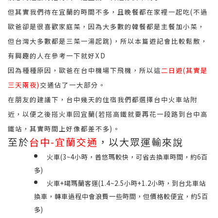
但其實我們待在宜蘭的時間不多，且晚餐都在家裡一起吃(不過
歐爸卻是很喜歡家庭菜，因為大多數的韓餐都是主餐加小菜，
但台灣大多數都是三菜一湯起跳)，所以本篇遊記會比較鬆散，
有興趣的人在參考一下就好XD
因為種種原因，歐爸在台中機場下飛機，所以這
二日遊(其實是
三天兩夜)
交通佔了一大部分。
在朋友的建議下，台中幾天的住宿我們都選擇台中火車站附
近，以便之後搭火車回宜蘭(若搭高鐵就要再花一段路到台中高
鐵站，其實時間上好像都差不多)。
至於
台中-宜蘭交通
，以大眾運輸來說
火車(3~4小時，普悠瑪較快，可省去換車時間，約6百
多)
火車+噶瑪蘭客運(1.4~2.5小時+1.2小時，到台北車站
換車，轉車過程中會浪費一些時間，但價格較便宜，約5百
多)