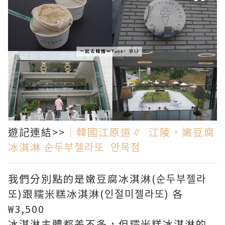
遊記連結>>
｜韓國江原道∥ 江陵，嫩豆腐
冰淇淋 순두부젤라또 안목점
我們分別點的是嫩豆腐冰淇淋(순두부젤라
또)跟糯米糕冰淇淋(인절미젤라또) 各
₩3,500
冰淇淋主體都差不多，但糯米糕冰淇淋的