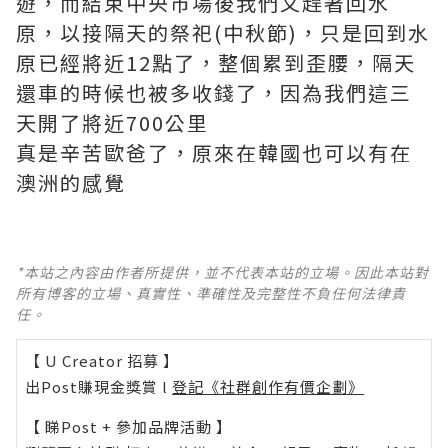
遊，而結束中央市場後我們又趕著回水
原，以接隔天的祭祀(中秋節)，只是回到水
原已經將近12點了，整個累到歪腰，隔天
還車的時候也被多收錢了，因為我們這三
天開了將近700公里
真是辛苦歐爸了，原來在韓國也可以有在
澳洲的感覺
*本站之內容由作者所提供，並不代表本站的立場。因此本站對
所有博客的立場、真實性、準確性及完整性不負任何法律責
任。
【 U Creator 招募 】
出Post賺現金獎賞 l
登記《社群創作有價企劃》
【 睇Post + 參加品牌活動 】