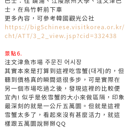
巴士：往 鏡浦、江陵原州大學、注文津巴
士，在烏竹軒前下車
更多內容，可參考韓國觀光公社
https://big5chinese.visitkorea.or.kr/
cht/ATT/3_2_view.jsp?cid=332438
景點6.
注文津魚市場 주문진 어시장
其實本來是打算到這裡吃雪蟹(대게)的，但
聽到價格真的瞬間退很多步，可是實際在
另一個市場吃過之後，發現這裡的比較便
宜內! 似乎是依雪蟹的大小來做區隔，印象
最深刻的就是一公斤五萬圜。但就是這裡
雪蟹太多了，看起來沒有甚麼活力，就這
樣跟五萬圜說掰掰QQ