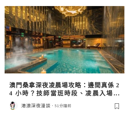
澳門桑拿深夜凌晨場攻略：邊間真係 2
4 小時？技師當班時段、凌晨入場流
程、過夜安排一次過講清
港澳深夜漫談
51分鐘前