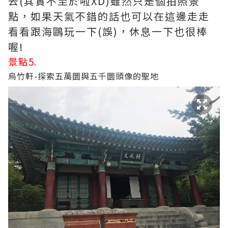
去(其實不至於啦XD)雖然只是個拍照景
點，如果天氣不錯的話也可以在這邊走走
看看跟海鷗玩一下(誤)，休息一下也很棒
喔!
景點5.
烏竹軒-探索五萬圜與五千圜頭像的聖地