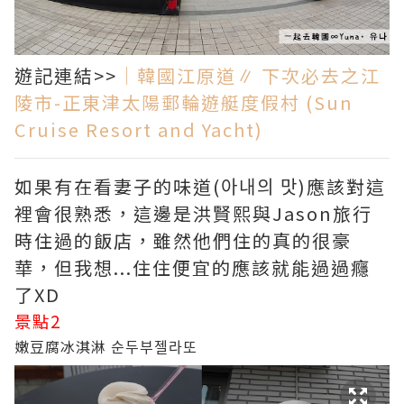
遊記連結>>
｜韓國江原道∥ 下次必去之江
陵市-正東津太陽郵輪遊艇度假村 (Sun
Cruise Resort and Yacht)
如果有在看妻子的味道(아내의 맛)應該對這
裡會很熟悉，這邊是洪賢熙與Jason旅行
時住過的飯店，雖然他們住的真的很豪
華，但我想...住住便宜的應該就能過過癮
了XD
景點2
嫩豆腐冰淇淋 순두부젤라또