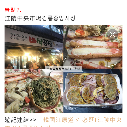
景點7.
江陵中央市場강릉중앙시장
遊記連結>>
｜韓國江原道∥ 必逛!江陵中央