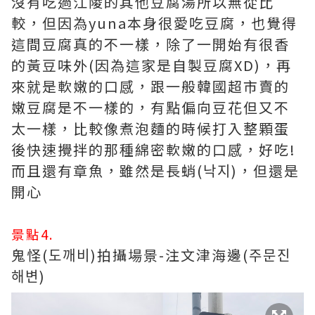
沒有吃過江陵的其他豆腐湯所以無從比
較，但因為yuna本身很愛吃豆腐，也覺得
這間豆腐真的不一樣，除了一開始有很香
的黃豆味外(因為這家是自製豆腐XD)，再
來就是軟嫩的口感，跟一般韓國超市賣的
嫩豆腐是不一樣的，有點偏向豆花但又不
太一樣，比較像煮泡麵的時候打入整顆蛋
後快速攪拌的那種綿密軟嫩的口感，好吃!
而且還有章魚，雖然是長蛸(낙지)，但還是
開心
景點4.
鬼怪(도깨비)拍攝場景-注文津海邊(주문진
해변)