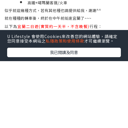
高鐵+噶瑪蘭客運/火車
似乎就這幾種方式，若有其他種也請提供給我，謝謝^^
就在種種的轉車後，終於在中午前抵達宜蘭了~~~
以下為
宜蘭二日遊(實質約一天半，不含晚餐)
行程：
U Lifestyle 會使用Cookies來改善您的網站體驗，請確定
您同意接受本網站之
私隱政策和使用條款
才可繼續瀏覽。
1.宜蘭傳統藝術中心
我已閱讀及同意