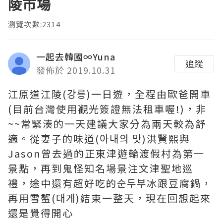
陵市場
瀏覽次數:2314
一起去韓國∞Yuna
追蹤
發佈於 2019.10.31
江原道江陵(강릉)一日遊，全程由歐爸開車
(目前台灣使用觀光簽證無法租車喔!)，非
~~常緊湊的一天建議大家分為兩天較為舒
適。從妻子的味道(아내의 맛)洪賢熙與
Jason曾去過的正東津遊輪渡假村為第一
景點，再到鬼怪知名場景注文津聖地巡
禮，途中還有超好吃的순두부冰跟豆腐鍋，
再用雪蟹(대게)結束一整天，現在回想起來
還是覺得開心