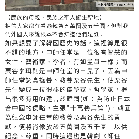
【民族的母親、民族之聖人誕生聖地】
相信大家都有看過韓幣五萬圜及五千圜，但對我
們外國人來說根本不會知道他們是誰...
如果想要了解韓國歷史的話，這裡算是很
不錯的地方，申師任堂是一位很有智慧的
女性、藝術家、學者，有如孟母一樣；而
栗谷李珥則是申師任堂的三兒子，因為申
師任堂認真撫養、教養栗谷先生，使栗谷
先生變成一位很棒的儒學家、哲學家，提
出很多有用的建言於韓國(如：為防止日本
合中國的侵略，主張"十萬養兵論")，韓國
為紀念申師任堂的教養及栗谷先生的貢
獻，便將肖像放於五萬圜及五千圜上以供
紀念、尊重。同時這邊也是韓劇《師任