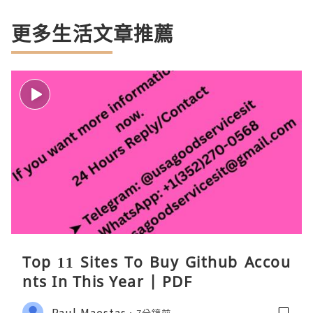
更多生活文章推薦
Top 11 Sites To Buy Github Accou
nts In This Year | PDF
Paul Maestas
7分鐘前