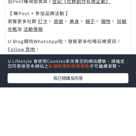
出Post賺現金獎賞 l
登記《社群創作有價企劃》
【 睇Post + 參加品牌活動 】
瀏覽更多社群
打卡
丶
旅遊
丶
美食
丶
親子
丶
寵物
丶
扮靚
攻略
及
活動情報
U Blog開咗WhatsApp啦！發掘更多吃喝玩樂資訊！
Follow 我哋
！
U Lifestyle 會使用Cookies來改善您的網站體驗，請確定
您同意接受本網站之
私隱政策和使用條款
才可繼續瀏覽。
我已閱讀及同意
0個讚好
收藏