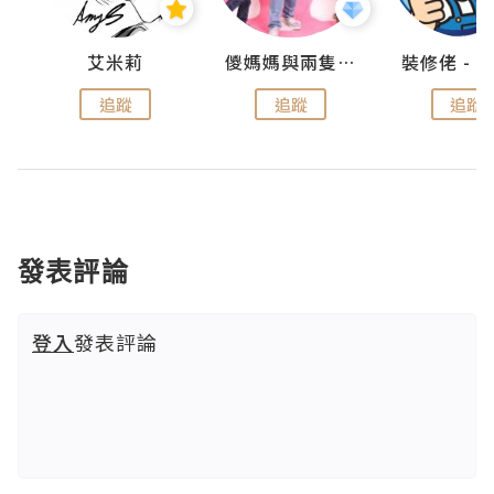
點滴
艾米莉
儍媽媽與兩隻小魔怪之家
追蹤
追蹤
追蹤
發表評論
登入
發表評論