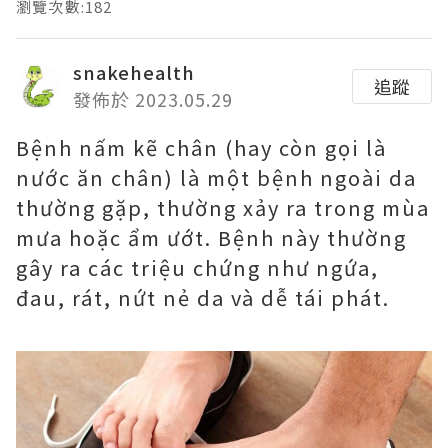
瀏覽次數:182
snakehealth
追蹤
發佈於 2023.05.29
Bệnh nấm kẽ chân (hay còn gọi là
nước ăn chân) là một bệnh ngoài da
thường gặp, thường xảy ra trong mùa
mưa hoặc ẩm ướt. Bệnh này thường
gây ra các triệu chứng như ngứa,
đau, rát, nứt nẻ da và dễ tái phát.