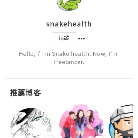
snakehealth
追蹤
Hello, I’m Snake health. Now, I'm 
freelancer.
推薦博客