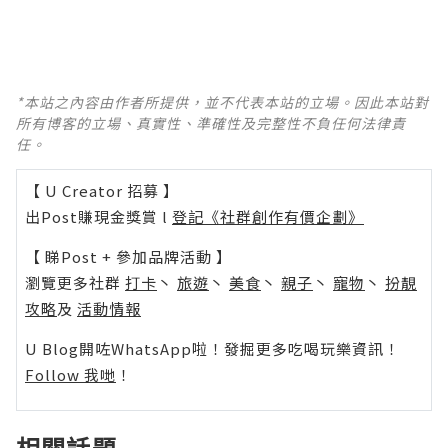
*本站之內容由作者所提供，並不代表本站的立場。因此本站對
所有博客的立場、真實性、準確性及完整性不負任何法律責
任。
【 U Creator 招募 】
出Post賺現金獎賞 l
登記《社群創作有價企劃》
【 睇Post + 參加品牌活動 】
瀏覽更多社群
打卡
丶
旅遊
丶
美食
丶
親子
丶
寵物
丶
扮靚
攻略
及
活動情報
U Blog開咗WhatsApp啦！發掘更多吃喝玩樂資訊！
Follow 我哋
！