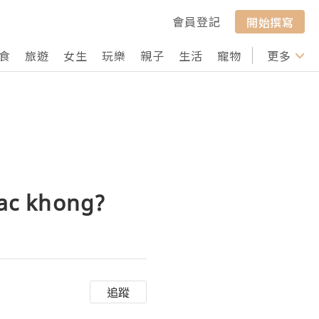
會員登記
開始撰寫
食
旅遊
女生
玩樂
親子
生活
寵物
行山
更多
打卡
ac khong?
追蹤