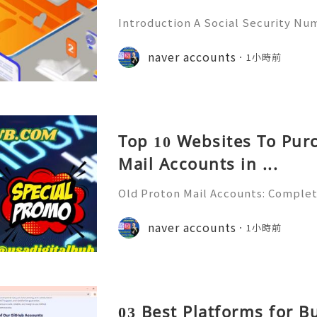
Introduction A Social Security Num
e-digit identification number used
official identification, employment
naver accounts
1小時前
overnment-related pur
Top 10 Websites To Pur
Mail Accounts in ...
Old Proton Mail Accounts: Complet
ity, Features & Best Practices (202
liable 24/7 Customer Support 💫💎
naver accounts
1小時前
06) 541-7768 💫💎💲💫🌐✨💎Telegra
03 Best Platforms for 