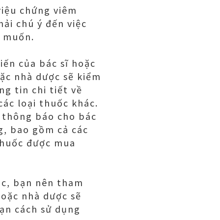
triệu chứng viêm
ải chú ý đến việc
g muốn.
ến ​​của bác sĩ hoặc
oặc nhà dược sẽ kiểm
 tin chi tiết về
các loại thuốc khác.
 thông báo cho bác
g, bao gồm cả các
 thuốc được mua
ác, bạn nên tham
 hoặc nhà dược sẽ
bạn cách sử dụng