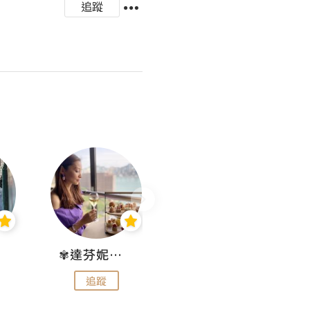
追蹤
✾達芬妮•愛孩子•愛生活✾
wendysugar享受生活gogogo
追蹤
追蹤