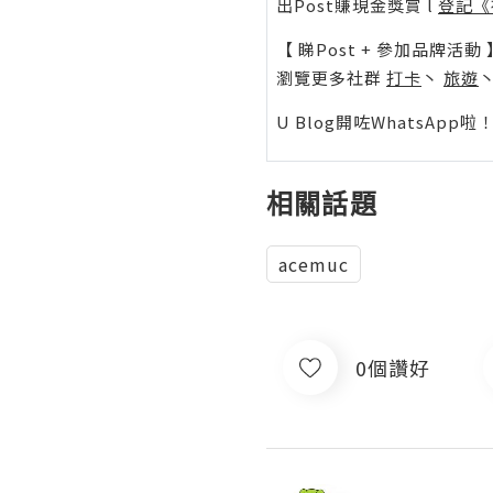
出Post賺現金獎賞 l
登記《
【 睇Post + 參加品牌活動 
瀏覽更多社群
打卡
丶
旅遊
U Blog開咗WhatsAp
相關話題
acemuc
0個讚好