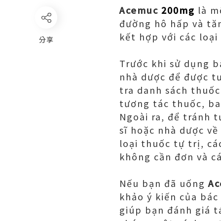
Acemuc
200mg
là mộ
đường hô hấp và tăn
kết hợp với các loạ
分享
Trước khi sử dụng bấ
nhà dược để được tư
tra danh sách thuốc
tương tác thuốc, b
Ngoài ra, để tránh
sĩ hoặc nhà dược về
loại thuốc tự trị, 
không cần đơn và cá
Nếu bạn đã uống
A
khảo ý kiến ​​của bá
giúp bạn đánh giá t