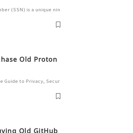
ber (SSN) is a unique nin
 in the United States for
 records, taxation, and g
chase Old Proton
e Guide to Privacy, Secur
6) 💫💎💲💫🌐✨💎Fast & Re
💲💫🌐✨💎WhatsApp :+1 (5
m: @usadig
Buying Old GitHub