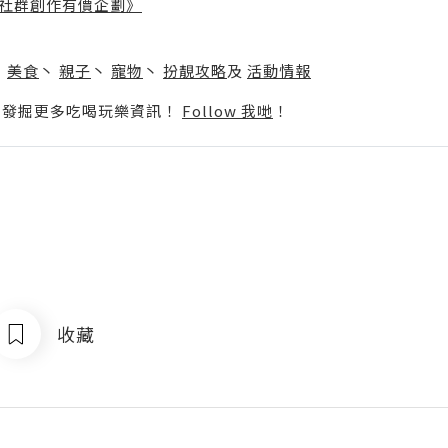
社群創作有價企劃》
】
丶
美食
丶
親子
丶
寵物
丶
扮靚攻略
及
活動情報
p啦！發掘更多吃喝玩樂資訊！
Follow 我哋
！
收藏