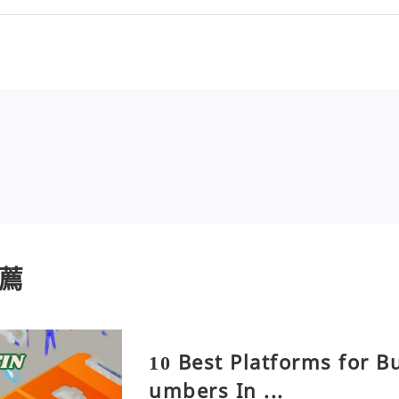
薦
10 Best Platforms for B
umbers In ...