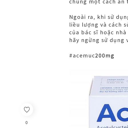
chúng một cách an t
Ngoài ra, khi sử dụ
liều lượng và cách 
của bác sĩ hoặc nhà
hãy ngừng sử dụng v
#acemuc
200mg
0