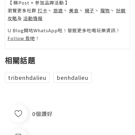
【 睇Post + 參加品牌活動 】
瀏覽更多社群
打卡
丶
旅遊
丶
美食
丶
親子
丶
寵物
丶
扮靚
攻略
及
活動情報
U Blog開咗WhatsApp啦！發掘更多吃喝玩樂資訊！
Follow 我哋
！
相關話題
tribenhdalieu
benhdalieu
0個讚好