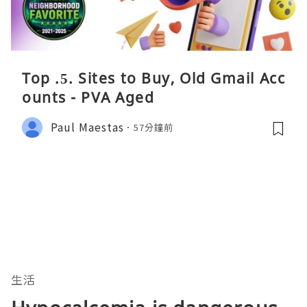
Top .5. Sites to Buy, Old Gmail Acc
ounts - PVA Aged
Paul Maestas
57分鐘前
生活