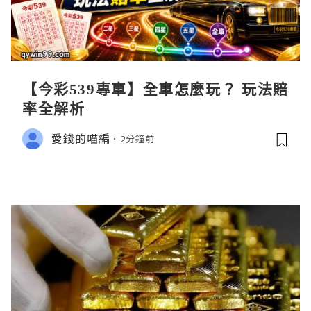
【今彩539專車】全車怎麼玩？ 玩法賠
率全解析
愛錢的喵編
2分鐘前