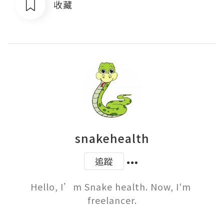
收藏
snakehealth
追蹤
Hello, I’m Snake health. Now, I'm 
freelancer.