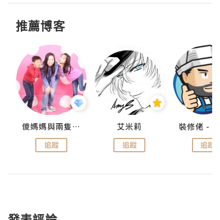
推薦博客
點滴
儍媽媽與兩隻小魔怪之家
艾米莉
追蹤
追蹤
追蹤
發表評論