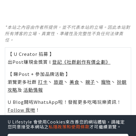
*本站之內容由作者所提供，並不代表本站的立場。因此本站對
所有博客的立場、真實性、準確性及完整性不負任何法律責
任。
【 U Creator 招募 】
出Post賺現金獎賞 l
登記《社群創作有價企劃》
【 睇Post + 參加品牌活動 】
瀏覽更多社群
打卡
丶
旅遊
丶
美食
丶
親子
丶
寵物
丶
扮靚
攻略
及
活動情報
U Blog開咗WhatsApp啦！發掘更多吃喝玩樂資訊！
Follow 我哋
！
U Lifestyle 會使用Cookies來改善您的網站體驗，請確定
您同意接受本網站之
私隱政策和使用條款
才可繼續瀏覽。