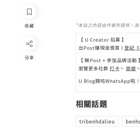
*本站之內容由作者所提供，
收藏
【 U Creator 招募 】
出Post賺現金獎賞 l
登記《
分享
【 睇Post + 參加品牌活動 
瀏覽更多社群
打卡
丶
旅遊
U Blog開咗WhatsAp
相關話題
tribenhdalieu
benh