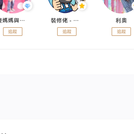
儍媽媽與兩隻小魔怪之家
裝修佬 - 香港一站式網上裝修平台
利奧
追蹤
追蹤
追蹤