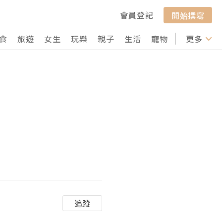
會員登記
開始撰寫
食
旅遊
女生
玩樂
親子
生活
寵物
行山
更多
打卡
追蹤