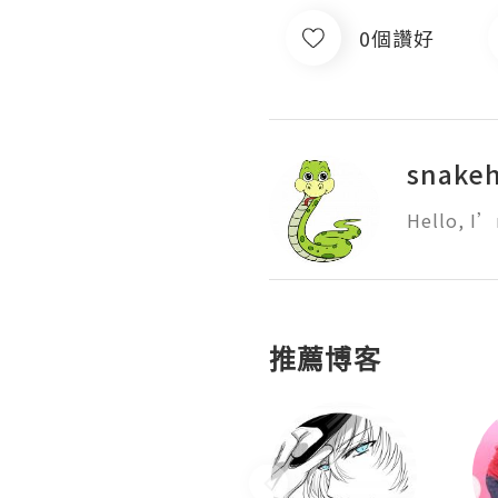
0個讚好
snakeh
Hello, I’
推薦博客