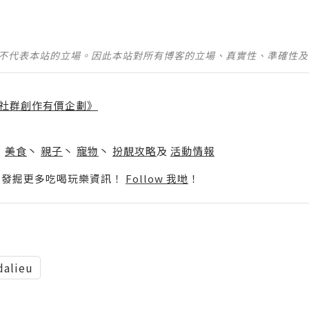
並不代表本站的立場。因此本站對所有博客的立場、真實性、準確性
社群創作有價企劃》
】
丶
美食
丶
親子
丶
寵物
丶
扮靚攻略
及
活動情報
p啦！發掘更多吃喝玩樂資訊！
Follow 我哋
！
dalieu