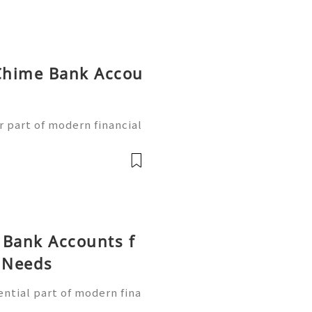
Chime Bank Accou
g
 part of modern financial
ess banking services qui
obile devices. With the g
 Bank Accounts f
g Needs
ntial part of modern fina
 simple way to handle tra