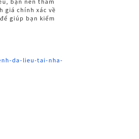
iễu, bạn nên tham
nh giá chính xác về
 để giúp bạn kiểm
enh-da-lieu-tai-nha-