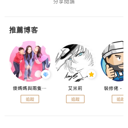
分享閱讀
推薦博客
點滴
儍媽媽與兩隻小魔怪之家
艾米莉
追蹤
追蹤
追蹤