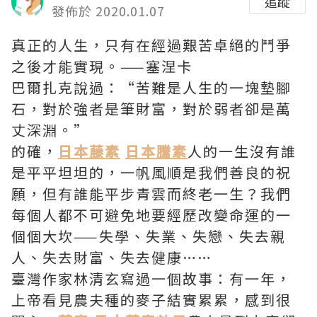
追蹤
發佈於 2020.01.07
真正的人生，只有在經過艱苦卓絕的鬥爭
之後才能實現。——塞涅卡
巴爾扎克說過：“苦難是人生的一塊墊腳
石，對於強者是筆財富，對於弱者卻是萬
丈深淵。”
的確，
日本藤素
日本騰素
人的一生沒有誰
是平平坦坦的，一帆風順是我們善良的祝
願，但有誰能平步青雲而終老一生？我們
每個人都不可避免地要經歷改變命運的一
個個大坎——失學、失業、失戀、失去親
人、失去財富、失去健康……
臺灣作家林清玄寫過一個故事：有一年，
上帝看見農夫種的麥子結實累累，感到很