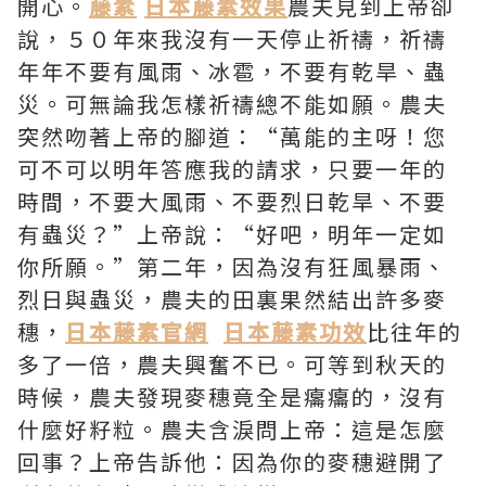
開心。
藤素
日本藤素效果
農夫見到上帝卻
說，５０年來我沒有一天停止祈禱，祈禱
年年不要有風雨、冰雹，不要有乾旱、蟲
災。可無論我怎樣祈禱總不能如願。農夫
突然吻著上帝的腳道：“萬能的主呀！您
可不可以明年答應我的請求，只要一年的
時間，不要大風雨、不要烈日乾旱、不要
有蟲災？”上帝說：“好吧，明年一定如
你所願。”第二年，因為沒有狂風暴雨、
烈日與蟲災，農夫的田裏果然結出許多麥
穗，
日本藤素官網
日本藤素功效
比往年的
多了一倍，農夫興奮不已。可等到秋天的
時候，農夫發現麥穗竟全是癟癟的，沒有
什麼好籽粒。農夫含淚問上帝：這是怎麼
回事？上帝告訴他：因為你的麥穗避開了