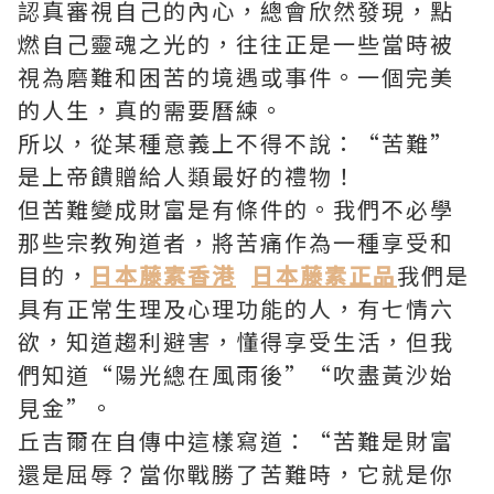
認真審視自己的內心，總會欣然發現，點
燃自己靈魂之光的，往往正是一些當時被
視為磨難和困苦的境遇或事件。一個完美
的人生，真的需要曆練。
所以，從某種意義上不得不說：“苦難”
是上帝饋贈給人類最好的禮物！
但苦難變成財富是有條件的。我們不必學
那些宗教殉道者，將苦痛作為一種享受和
目的，
日本藤素香港
日本藤素正品
我們是
具有正常生理及心理功能的人，有七情六
欲，知道趨利避害，懂得享受生活，但我
們知道“陽光總在風雨後”“吹盡黃沙始
見金”。
丘吉爾在自傳中這樣寫道：“苦難是財富
還是屈辱？當你戰勝了苦難時，它就是你