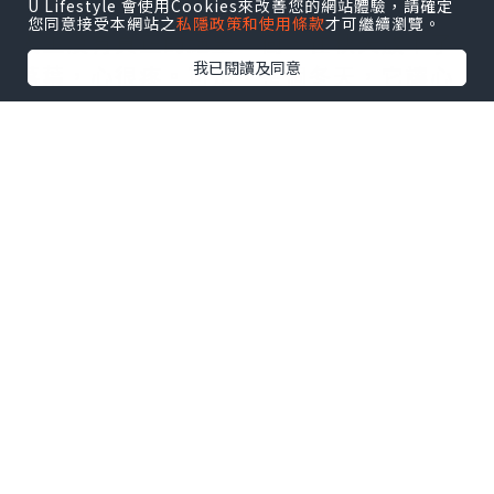
U Lifestyle 會使用Cookies來改善您的網站體驗，請確定
您同意接受本網站之
私隱政策和使用條款
才可繼續瀏覽。
人生沒有真正的絕望。樹，在秋天放下了
我已閱讀及同意
落葉，心很疼。可是，整個冬天，它讓心
在平靜中積蓄力量。春天一到，芳華依
然。只要生命還握在手心，人生就沒有絕
望。人有悲歡離合，月有陰晴圓缺。一時
的成敗得失對於一生來說，不過來了一場
小感冒。心若累了，讓它休息，靈魂的修
復是人生永不乾枯的希望。
總有一天，我會像束光一樣，
日本藤素官
網
日本藤素功效
衝開桎梏，散發屬於自己
的光芒，照亮前行的路。 可惜這世界沒有
什麼事毋須爭取而會自然發生，所謂順其
自然，並不代表任何工夫都不做，而是做