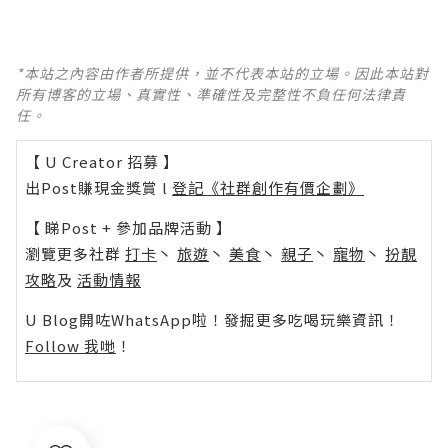
*本站之內容由作者所提供，並不代表本站的立場。因此本站對
所有博客的立場、真實性、準確性及完整性不負任何法律責
任。
【 U Creator 招募 】
出Post賺現金獎賞 l
登記《社群創作有價企劃》
【 睇Post + 參加品牌活動 】
瀏覽更多社群
打卡
丶
旅遊
丶
美食
丶
親子
丶
寵物
丶
扮靚
攻略
及
活動情報
U Blog開咗WhatsApp啦！發掘更多吃喝玩樂資訊！
Follow 我哋
！