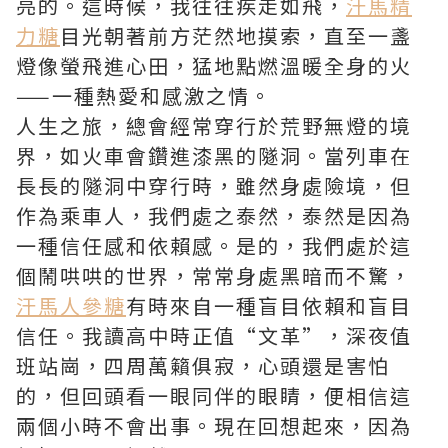
亮的。這時候，我往往疾走如飛，
汗馬精
力糖
目光朝著前方茫然地摸索，直至一盞
燈像螢飛進心田，猛地點燃溫暖全身的火
——一種熱愛和感激之情。
人生之旅，總會經常穿行於荒野無燈的境
界，如火車會鑽進漆黑的隧洞。當列車在
長長的隧洞中穿行時，雖然身處險境，但
作為乘車人，我們處之泰然，泰然是因為
一種信任感和依賴感。是的，我們處於這
個鬧哄哄的世界，常常身處黑暗而不驚，
汗馬人參糖
有時來自一種盲目依賴和盲目
信任。我讀高中時正值“文革”，深夜值
班站崗，四周萬籟俱寂，心頭還是害怕
的，但回頭看一眼同伴的眼睛，便相信這
兩個小時不會出事。現在回想起來，因為