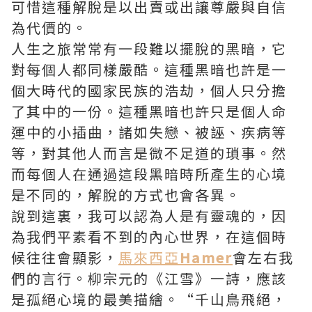
可惜這種解脫是以出賣或出讓尊嚴與自信
為代價的。
人生之旅常常有一段難以擺脫的黑暗，它
對每個人都同樣嚴酷。這種黑暗也許是一
個大時代的國家民族的浩劫，個人只分擔
了其中的一份。這種黑暗也許只是個人命
運中的小插曲，諸如失戀、被誣、疾病等
等，對其他人而言是微不足道的瑣事。然
而每個人在通過這段黑暗時所產生的心境
是不同的，解脫的方式也會各異。
說到這裏，我可以認為人是有靈魂的，因
為我們平素看不到的內心世界，在這個時
候往往會顯影，
馬來西亞
Hamer
會左右我
們的言行。柳宗元的《江雪》一詩，應該
是孤絕心境的最美描繪。“千山鳥飛絕，