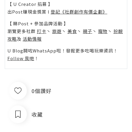
【 U Creator 招募 】
出Post賺現金獎賞 l
登記《社群創作有價企劃》
【 睇Post + 參加品牌活動 】
瀏覽更多社群
打卡
丶
旅遊
丶
美食
丶
親子
丶
寵物
丶
扮靚
攻略
及
活動情報
U Blog開咗WhatsApp啦！發掘更多吃喝玩樂資訊！
Follow 我哋
！
0個讚好
收藏