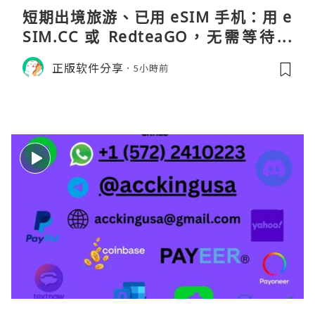
短期出境旅游、已用 eSIM 手机：用 e
SIM.CC 或 RedteaGO，无需等待收
货。需要“当地号码 + 通话短信”（如
正版软件分享
5小時前
打车、外卖、客户联络）：优先 Redt
eaGO（明确提供通话短信套餐）。长