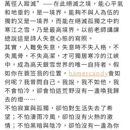
萬徑人蹤滅”——在此絕滅之境，能心平氣
和地垂釣，是一境界。能夠不與人為伍的
獨釣又是一境界，而能在絕滅孤獨之中釣
寒江之雪，乃是最高境界。以前老師講課
總說這是詩人失意心態的寫照。
其實，人難免失意，失意時不失人格，不
失風骨，不失高潔，才可獨居寒冷的江峽
中，成為高天銀雪世界的唯一自持者。假
如你在蓑笠翁的位置，
hamercandy
會如
何呢？我曾問自己。我說，我不如他，我
不會怕冷，卻會怕這荒野沒有一盞喚我歸
去的燈……
不怕寂寞與孤獨，卻怕對生活失去了希
望；不怕淒雨冷風，卻怕沒有火熱的激
情；不怕黑暗與陰冷，卻怕沒有一盞為你