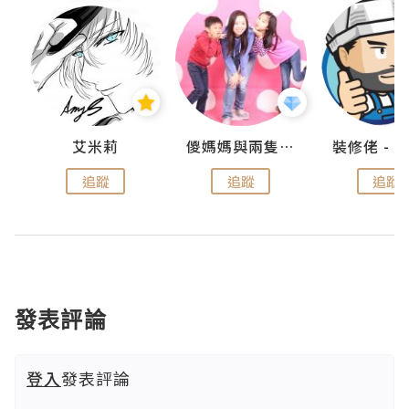
點滴
艾米莉
儍媽媽與兩隻小魔怪之家
追蹤
追蹤
追蹤
發表評論
登入
發表評論