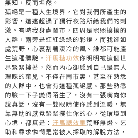
無知，反而坦然。
孤絕是一種人生境界，它對我們所產生的
影響，遠遠超過了獨行夜路所給我們的刺
激。有時我身處鬧市，四周是熙熙攘攘的
人群，兩旁是紅紅綠綠的彩燈，而我卻如
處荒野，心裏刮著淒冷的風。誰都可能產
生這種體驗，
汗馬糖功效
你明明被這個世
界緊緊摟著，然而內心卻感到自己是無人
理睬的棄兒。不僅在鬧市裏，甚至在熟悉
的人群中，也會有這種孤絕感。那些熟悉
的臉一下子變得陌生了，沒有一張嘴向你
說真話，沒有一雙眼睛使你感到溫暖，無
靠無助的感覺緊緊攫住你的心，從環境到
心境，都真是：
汗馬糖效果
荒野無燈。乞
助和尋求憐憫是常被人採取的解脫方法，