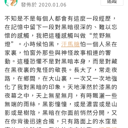
追蹤
發佈於 2020.01.06
不知是不是每個人都會有這麼一段經歷，
在記憶中留下一段對黑暗很深的、難以忘
懷的感觸，我把這種感觸叫做“荒野無
燈”。小時候怕黑，
汗馬糖
怕一個人呆在
家裏，怕窗外那些與神怪故事相連的響
動。這種恐懼不是對黑暗本身，而是對藏
在黑夜裏的鬼怪的敬畏。長大了，常走夜
路，在鄉間，在大山裏，一次又一次地強
化了我對黑暗的印象。天地渾然於漆黑的
夜幕之中，天上無星無月，有時飄灑一些
無端的雨絲，黑影憧憧，或是濃雲或是山
影或是樹陰，黑暗在你面前悄然分開，又
在你背後迅速合攏，只有路面上的水窪是