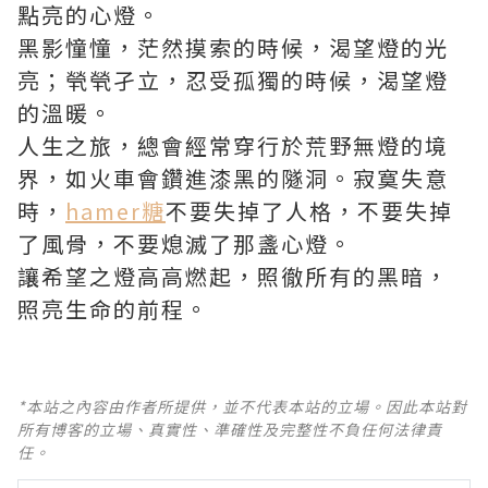
點亮的心燈。
黑影憧憧，茫然摸索的時候，渴望燈的光
亮；煢煢孑立，忍受孤獨的時候，渴望燈
的溫暖。
人生之旅，總會經常穿行於荒野無燈的境
界，如火車會鑽進漆黑的隧洞。寂寞失意
時，
hamer糖
不要失掉了人格，不要失掉
了風骨，不要熄滅了那盞心燈。
讓希望之燈高高燃起，照徹所有的黑暗，
照亮生命的前程。
*本站之內容由作者所提供，並不代表本站的立場。因此本站對
所有博客的立場、真實性、準確性及完整性不負任何法律責
任。