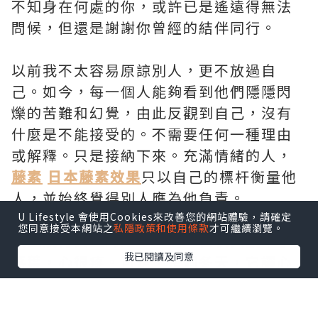
不知身在何處的你，或許已是遙遠得無法
問候，但還是謝謝你曾經的結伴同行。
以前我不太容易原諒別人，更不放過自
己。如今，每一個人能夠看到他們隱隱閃
爍的苦難和幻覺，由此反觀到自己，沒有
什麼是不能接受的。不需要任何一種理由
或解釋。只是接納下來。充滿情緒的人，
藤素
日本藤素效果
只以自己的標杆衡量他
人，並始終覺得別人應為他負責。
U Lifestyle 會使用Cookies來改善您的網站體驗，請確定
您同意接受本網站之
私隱政策和使用條款
才可繼續瀏覽。
人生沒有真正的絕望。樹，在秋天放下了
我已閱讀及同意
落葉，心很疼。可是，整個冬天，它讓心
在平靜中積蓄力量。春天一到，芳華依
然。只要生命還握在手心，人生就沒有絕