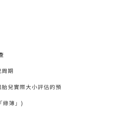
查
兒周期
個胎兒實際大小評估的預
「綠簿」)