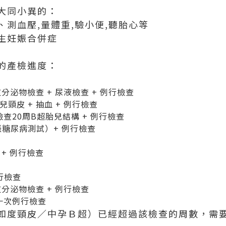
大同小異的：
測血壓,量體重,驗小便,聽胎心等
生妊娠合併症
的產檢進度：
道分泌物檢查 + 尿液檢查 + 例行檢查
兒頸皮 + 抽血 + 例行檢查
檢查20周B超胎兒結構 + 例行檢查
娠糖尿病測試）+ 例行檢查
 + 例行檢查
例行檢查
陰道分泌物檢查 + 例行檢查
周一次例行檢查
如度頸皮／中孕Ｂ超）已經超過該檢查的周數，需