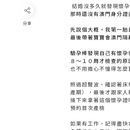
結婚沒多久就發現懷孕了
那時還沒有澳門身分證(
分享
先說個大概，我第一胎
最後帶著寶寶會澳門隔
驗孕棒發現自己有懷孕
８～１０周才檢查的原
也不用擔心不憧得怎麼
照過超聲波、確認著床
產期），最後才跟家人
接下來拿著這個懷孕證
預約首次產檢
如果有工作，記得盡快