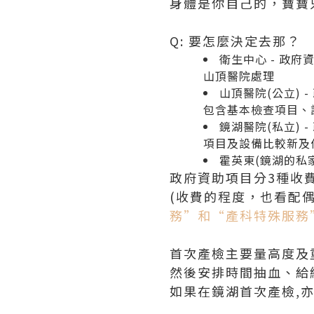
身體是你自己的，寶寶
Q: 要怎麼決定去那？
衛生中心 - 政
山頂醫院處理
山頂醫院(公立)
包含基本檢查項目、
鏡湖醫院(私立)
項目及設備比較新及
霍英東(鏡湖的私家
政府資助項目分3種收
(收費的程度，也看配
務”和“產科特殊服務
首次產檢主要量高度及
然後安排時間抽血、給
如果在鏡湖首次產檢,