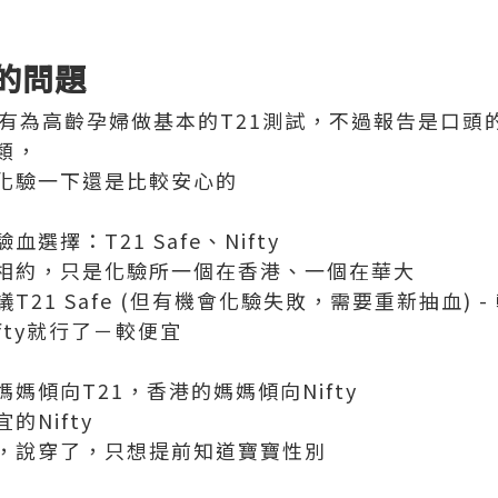
1的問題
實有為高齡孕婦做基本的T21測試，不過報告是口頭
類，
化驗一下還是比較安心的
擇：T21 Safe、Nifty
相約，只是化驗所一個在香港、一個在華大
21 Safe (但有機會化驗失敗，需要重新抽血) -
fty就行了－較便宜
媽傾向T21，香港的媽媽傾向Nifty
Nifty
，說穿了，只想提前知道寶寶性別