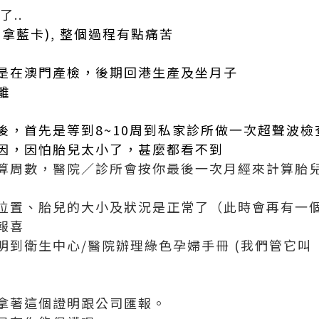
..
拿藍卡), 整個過程有點痛苦
是在澳門產檢，後期回港生產及坐月子
離
後，首先是等到8~10周到私家診所做一次超聲波檢
因，因怕胎兒太小了，甚麼都看不到
算周數，醫院／診所會按你最後一次月經來計算胎
位置、胎兒的大小及狀況是正常了（此時會再有一
報喜
明到衛生中心/醫院辦理綠色孕婦手冊 (我們管它叫
拿著這個證明跟公司匯報。