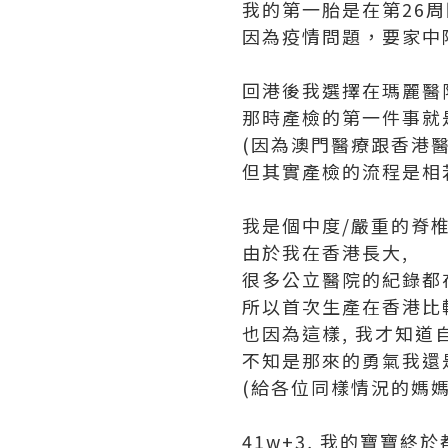
我的第一胎是在第26
因為疫情問題，要家中
回港後我選擇在瑪麗醫院
那時產檢的第一件事就是
(因為澳門醫療跟香港醫
但其實產檢的流程是相若
我是個中度/嚴重的脊
由於我在香港長大,
很多公立醫院的紀錄都
所以首次生產在香港比
也因為這樣, 我才知道
不知是那來的勇氣我還
(給各位同樣情況的媽媽
41w+3, 我的寶寶終