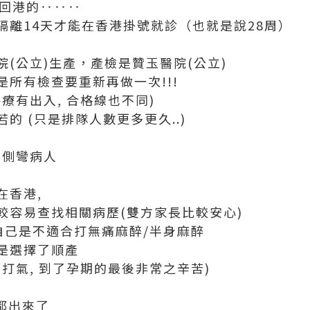
周回港的‥‥‥
隔離14天才能在香港掛號就診（也就是說28周）
(公立)生產，產檢是贊玉醫院(公立)
所有檢查要重新再做一次!!!
療有出入, 合格線也不同)
的 (只是排隊人數更多更久..)
椎側彎病人
在香港,
較容易查找相關病歷(雙方家長比較安心)
自己是不適合打無痛麻醉/半身麻醉
是選擇了順產
打氣, 到了孕期的最後非常之辛苦)
於都出來了