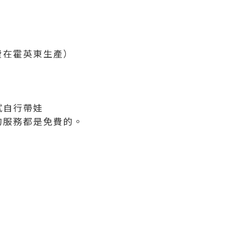
費在霍英東生產）
試自行帶娃
的服務都是免費的。