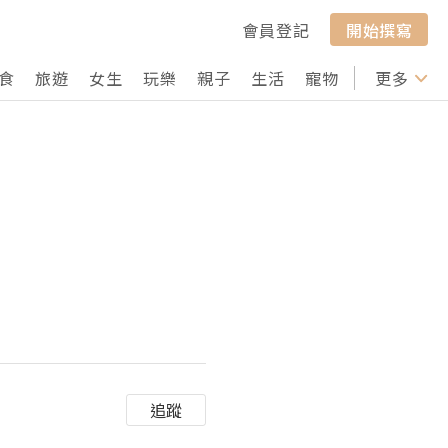
會員登記
開始撰寫
食
旅遊
女生
玩樂
親子
生活
寵物
行山
更多
打卡
追蹤