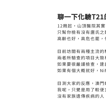
聊一下化驗T2
12周起，山頂醫院其
只幫你檢有沒有唐氏之
高齡也好，高危也罷，
目前坊間有兩種主流的驗血選
兩者所驗查的項目大致
如果要很嚴謹檢查，建議T
如果有個大概就好，Ni
目測大家的反應，澳門媽
我呢，只覺是用了較便宜的
沒有家族遺傳疾病的人