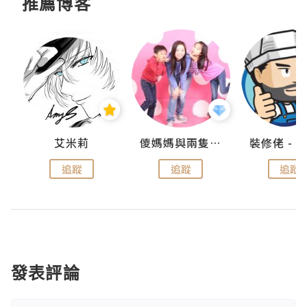
推薦博客
點滴
艾米莉
儍媽媽與兩隻小魔怪之家
追蹤
追蹤
追蹤
發表評論