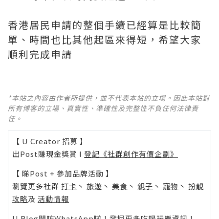
香港居民申請的整個手續已經算是比較簡
單、時間也比其他起區來得短，希望大家
順利完成申請
*本站之內容由作者所提供，並不代表本站的立場。因此本站對
所有博客的立場、真實性、準確性及完整性不負任何法律責
任。
【 U Creator 招募 】
出Post賺現金獎賞 l
登記《社群創作有價企劃》
【 睇Post + 參加品牌活動 】
瀏覽更多社群
打卡
丶
旅遊
丶
美食
丶
親子
丶
寵物
丶
扮靚
攻略
及
活動情報
U Blog開咗WhatsApp啦！發掘更多吃喝玩樂資訊！