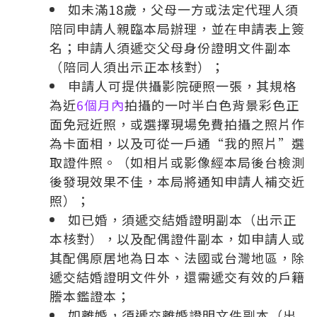
如未滿18歲，父母一方或法定代理人須
陪同申請人親臨本局辦理，並在申請表上簽
名；申請人須遞交父母身份證明文件副本
（陪同人須出示正本核對）；
申請人可提供攝影院硬照一張，其規格
為近
6個月內
拍攝的一吋半白色背景彩色正
面免冠近照，或選擇現場免費拍攝之照片作
為卡面相，以及可從一戶通“我的照片”選
取證件照。（如相片或影像經本局後台檢測
後發現效果不佳，本局將通知申請人補交近
照）；
如已婚，須遞交結婚證明副本（出示正
本核對），以及配偶證件副本，如申請人或
其配偶原居地為日本、法國或台灣地區，除
遞交結婚證明文件外，還需遞交有效的戶籍
謄本鑑證本；
如離婚，須遞交離婚證明文件副本（出