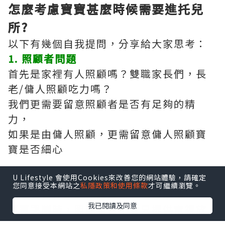
怎麼考慮寶寶甚麼時候需要進托兒
所?
以下有幾個自我提問，分享給大家思考：
1. 照顧者問題
首先是家裡有人照顧嗎？雙職家長們，長
老/傭人照顧吃力嗎？
我們更需要留意照顧者是否有足夠的精
力，
如果是由傭人照顧，更需留意傭人照顧寶
寶是否細心
2. 寶寶在家的生活習慣如何？
U Lifestyle 會使用Cookies來改善您的網站體驗，請確定
您同意接受本網站之
私隱政策和使用條款
才可繼續瀏覽。
回顧寶寶在家的作息是否正常及規律，
我已閱讀及同意
寶寶哭鬧時，照顧者會不會只提供電視放
題安撫？