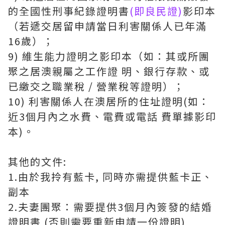
的全國性刑事紀錄證明書
(即良民證)
影印本
（若遞交居留申請當日利害關係人已年滿
16歲）；
9) 維生能力證明之影印本（如：其或所團
聚之居澳親屬之工作證 明、銀行存款、或
已繳交之職業稅 / 營業稅等證明）；
10) 利害關係人在澳居所的住址證明(如：
近3個月內之水費、電費或電話 費單據影印
本)。
其他的文件:
1.由於我拎有藍卡, 同時亦需提供藍卡正、
副本
2.夫妻團聚：需要提供3個月內簽發的結婚
證明書 (否則需要重新申請一份證明)