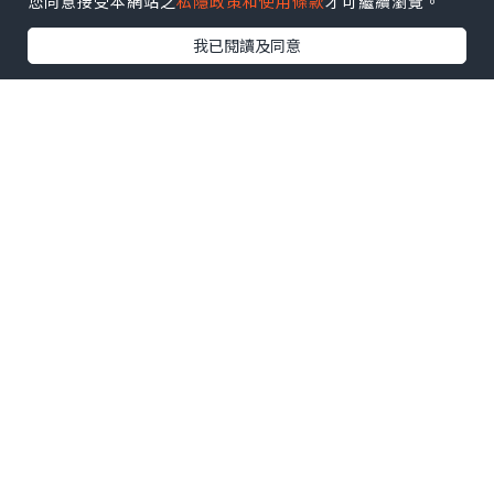
您同意接受本網站之
私隱政策和使用條款
才可繼續瀏覽。
我已閱讀及同意
*本站之內容由作者所提供，並不代表本站的立場。因此本站對
所有博客的立場、真實性、準確性及完整性不負任何法律責
任。
【 U Creator 招募 】
出Post賺現金獎賞 l
登記《社群創作有價企劃》
【 睇Post + 參加品牌活動 】
瀏覽更多社群
打卡
丶
旅遊
丶
美食
丶
親子
丶
寵物
丶
扮靚
攻略
及
活動情報