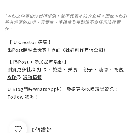
*本站之內容由作者所提供，並不代表本站的立場。因此本站對
所有博客的立場、真實性、準確性及完整性不負任何法律責
任。
【 U Creator 招募 】
出Post賺現金獎賞 l
登記《社群創作有價企劃》
【 睇Post + 參加品牌活動 】
瀏覽更多社群
打卡
丶
旅遊
丶
美食
丶
親子
丶
寵物
丶
扮靚
攻略
及
活動情報
U Blog開咗WhatsApp啦！發掘更多吃喝玩樂資訊！
Follow 我哋
！
0個讚好