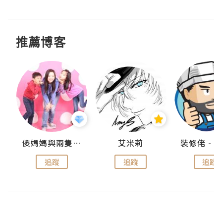
推薦博客
點滴
儍媽媽與兩隻小魔怪之家
艾米莉
追蹤
追蹤
追蹤