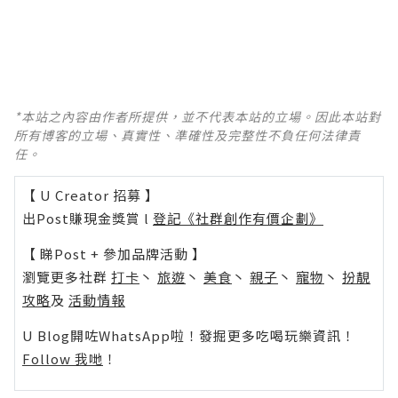
*本站之內容由作者所提供，並不代表本站的立場。因此本站對
所有博客的立場、真實性、準確性及完整性不負任何法律責
任。
【 U Creator 招募 】
出Post賺現金獎賞 l
登記《社群創作有價企劃》
【 睇Post + 參加品牌活動 】
瀏覽更多社群
打卡
丶
旅遊
丶
美食
丶
親子
丶
寵物
丶
扮靚
攻略
及
活動情報
U Blog開咗WhatsApp啦！發掘更多吃喝玩樂資訊！
Follow 我哋
！