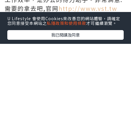
需要的拿去吧,官网
http://www.vst.tw
U Lifestyle 會使用Cookies來改善您的網站體驗，請確定
您同意接受本網站之
私隱政策和使用條款
才可繼續瀏覽。
我已閱讀及同意
*本站之內容由作者所提供，並不代表本站的立場。因此本站對
所有博客的立場、真實性、準確性及完整性不負任何法律責
任。
【 U Creator 招募 】
出Post賺現金獎賞 l
登記《社群創作有價企劃》
【 睇Post + 參加品牌活動 】
瀏覽更多社群
打卡
丶
旅遊
丶
美食
丶
親子
丶
寵物
丶
扮靚
攻略
及
活動情報