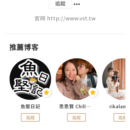
追蹤
官网 http://www.vst.tw
推薦博客
urnal
魚堅日記
思思賢 ChillMyBabe
rikala
追蹤
追蹤
追蹤