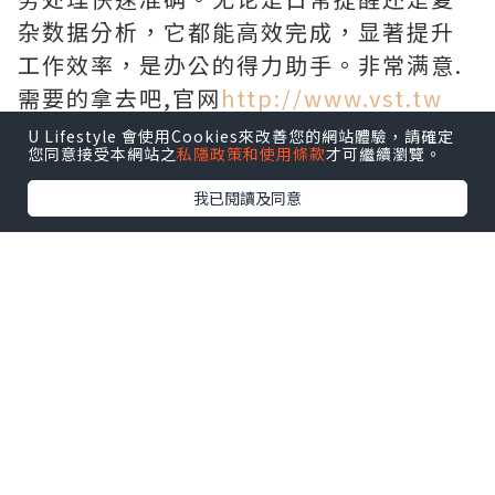
杂数据分析，它都能高效完成，显著提升
工作效率，是办公的得力助手。非常满意.
需要的拿去吧,官网
http://www.vst.tw
U Lifestyle 會使用Cookies來改善您的網站體驗，請確定
您同意接受本網站之
私隱政策和使用條款
才可繼續瀏覽。
我已閱讀及同意
*本站之內容由作者所提供，並不代表本站的立場。因此本站對
所有博客的立場、真實性、準確性及完整性不負任何法律責
任。
【 U Creator 招募 】
出Post賺現金獎賞 l
登記《社群創作有價企劃》