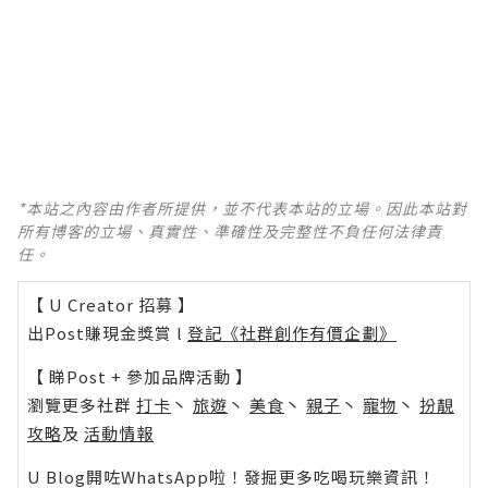
*本站之內容由作者所提供，並不代表本站的立場。因此本站對
所有博客的立場、真實性、準確性及完整性不負任何法律責
任。
【 U Creator 招募 】
出Post賺現金獎賞 l
登記《社群創作有價企劃》
【 睇Post + 參加品牌活動 】
瀏覽更多社群
打卡
丶
旅遊
丶
美食
丶
親子
丶
寵物
丶
扮靚
攻略
及
活動情報
U Blog開咗WhatsApp啦！發掘更多吃喝玩樂資訊！