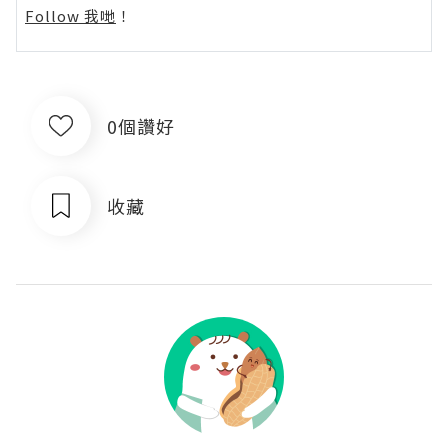
Follow 我哋
！
0個讚好
收藏