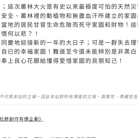
知；這次叢林大火是有史以來最極度可怕的天然災
所
命安全、叢林裡的動植物和無盡血汗
建立的家園
是當地的居民甘冒生命危險而死守家園和財物！這
！情何以悲？！
天同慶地迎接新的一年的大日子；可是一群失去理
於自已的幸福家園！難道至今還未能辨別是非黑白
的
奉上良心花願給懂得愛惜家園的良朋知己！
並不代表本站的立場。因此本站對所有博客的立場、真實性、準確性
社群創作有價企劃》
】