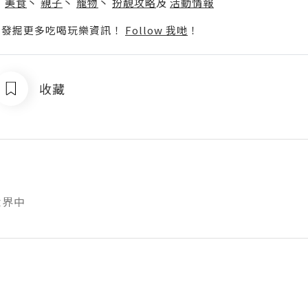
丶
美食
丶
親子
丶
寵物
丶
扮靚攻略
及
活動情報
p啦！發掘更多吃喝玩樂資訊！
Follow 我哋
！
收藏
世界中