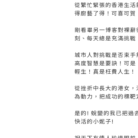
從繁忙緊張的香港生活
得廚藝了得！可喜可賀
剛看畢另一博客對裸辭
刻、每天總是充滿挑戰
城市人對挑戰是否束手
高度智慧是要訣！可是
輕生！真是枉費人生！
從挫折中長大的港女，
為動力，把成功的標靶
是的! 蛻變的我已把
快活的小妮子!
祝天下有情人珍惜眼前