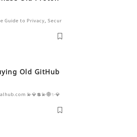
e Guide to Privacy, Secur
6) 💫💎💲💫🌐✨💎Fast & Re
💲💫🌐✨💎WhatsApp :+1 (5
m: @usadig
Buying Old GitHub
talhub.com 💫💎💲💫🌐✨💎
pport 💫💎💲💫🌐✨💎WhatsA
💎Telegram: @usadigitalhu
hub 💫💎💲💫🌐✨💎Email:us