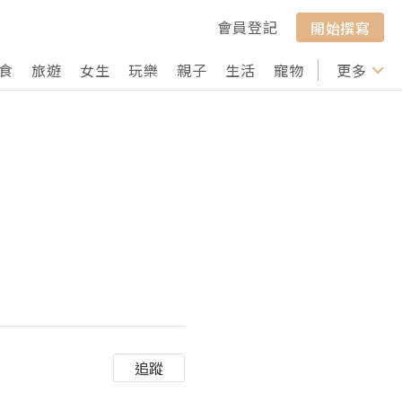
會員登記
開始撰寫
食
旅遊
女生
玩樂
親子
生活
寵物
行山
更多
打卡
追蹤