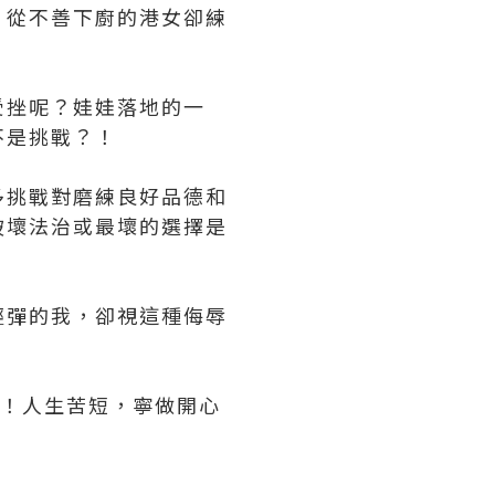
。從不善下廚的港女卻練
受挫呢？娃娃落地的一
不是挑戰？！
多挑戰對磨練良好品德和
破壞法治或最壞的選擇是
輕彈的我，卻視這種侮辱
式！人生苦短，寧做開心