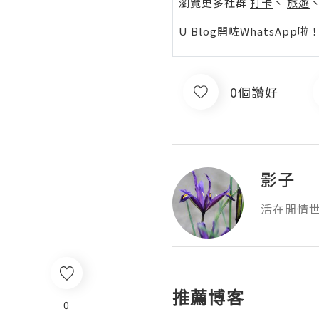
瀏覽更多社群
打卡
丶
旅遊
U Blog開咗WhatsAp
0個讚好
影子
活在閒情
推薦博客
0