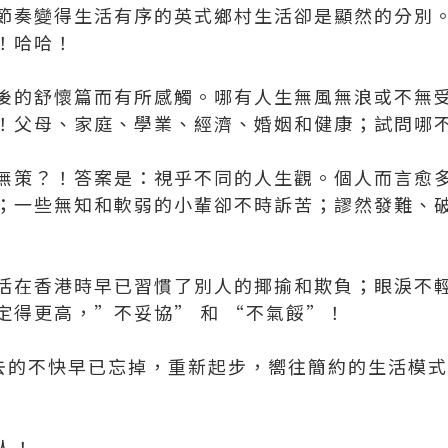
節奏變得生活有序的英式鄉村生活卻是顯然的分別
！哈哈！
後的舒懷篇而有所感觸。哪有人生無風無浪或不無
！父母、家庭、學業、經濟、婚姻和健康；試問哪
無策？！答案是：視乎不同的人生觀。個人而言愈
；一些無知和軟弱的小輩卻不時訴苦；謬然發難、
活在香港時早已習慣了別人的揶揄和欺負；眼淚不
定得更高，”不妥協” 和 “不氣餒”！
過去的不快早已忘掉，重新起步，嚮往簡約的生活模
人！