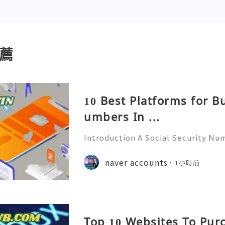
薦
10 Best Platforms for B
umbers In ...
Introduction A Social Security Num
e-digit identification number used
official identification, employment
naver accounts
1小時前
overnment-related pur
Top 10 Websites To Pur