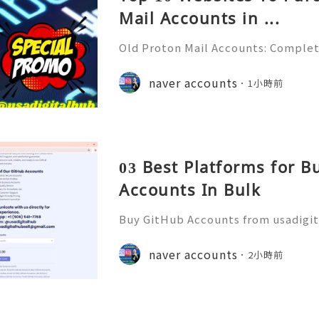
Mail Accounts in ...
Old Proton Mail Accounts: Complet
ity, Features & Best Practices (202
liable 24/7 Customer Support 💫💎
naver accounts
1小時前
06) 541-7768 💫💎💲💫🌐✨💎Telegra
03 Best Platforms for 
Accounts In Bulk
Buy GitHub Accounts from usadigi
Fast & Reliable 24/7 Customer Su
pp :+1 (506) 541-7768 💫💎💲💫🌐✨
naver accounts
2小時前
b 💫💎💲💫🌐✨💎Discord: usadigital