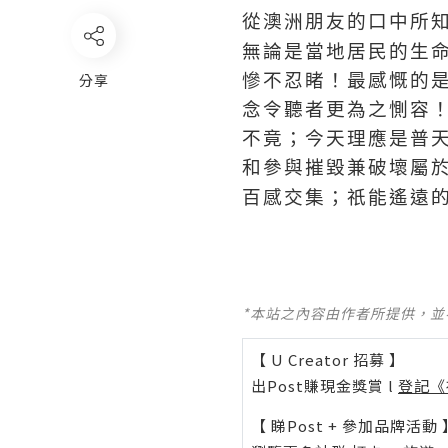
從澳洲朋友的口中所
無論是當地居民的生
分享
慘不忍睹！最感慨的
念令聽者更為之惻容
不竟；今天理應是普
和參與摧毀兼破壞屬
百感交集；祇能
遙遠
*本站之內容由作者所提供，
【 U Creator 招募 】
出Post賺現金獎賞 l
登記《
【 睇Post + 參加品牌活動 