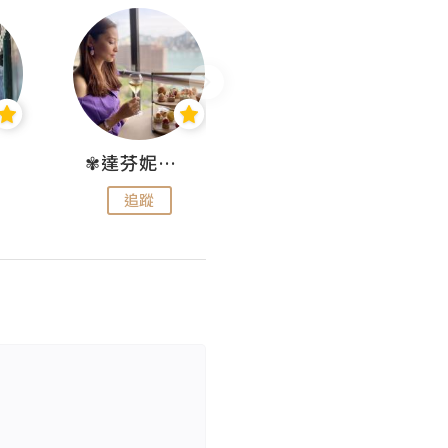
✾達芬妮•愛孩子•愛生活✾
wendysugar享受生活gogogo
追蹤
追蹤