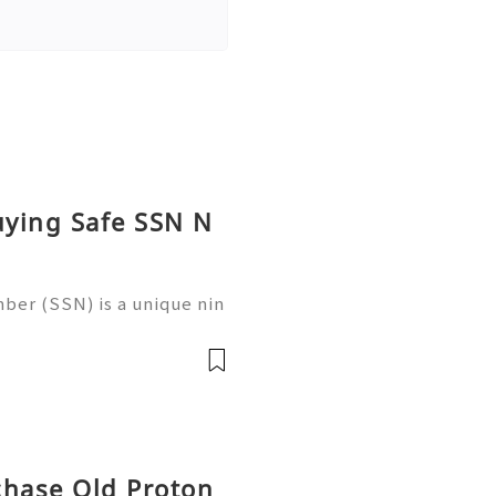
uying Safe SSN N
ber (SSN) is a unique nin
 in the United States for
 records, taxation, and g
chase Old Proton