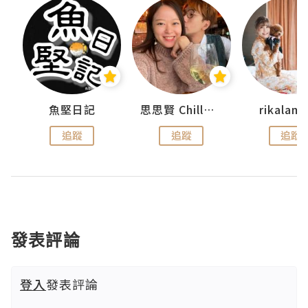
urnal
魚堅日記
思思賢 ChillMyBabe
rikala
追蹤
追蹤
追蹤
發表評論
登入
發表評論