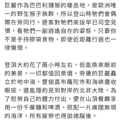
巨巖作為巴巴利獼猴的棲息地，是歐洲唯
一的野生猴子族群，所以登山時牠們會偶
爾在旁同行。遊客對牠們來說早已司空見
慣，看牠們一副逍遙自在的姿態，只要你
不是手持膠袋食物，即使近距離行過也一
律懶理。
登頂大約花了兩小時左右，但能換來眼前
的美景，一切都值回票價。旁邊的巨巖矗
立於地中海，整個直布羅陀市和海峽盡收
眼底，還能隱約見到對岸的北非大陸。為
了慰勞自己的體力付出，便在山頂餐廳享
用一份千層麵和啤酒，搭配一片廣闊無垠
的海洋，所有疲勞也得拋諸腦後。