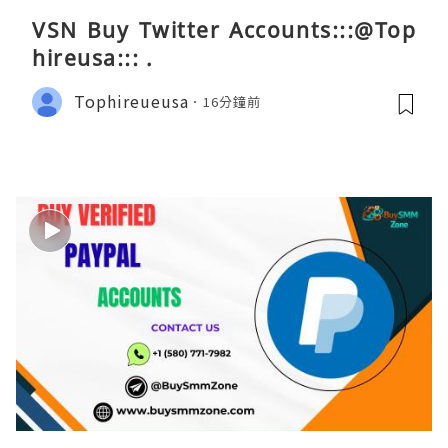
VSN Buy Twitter Accounts:::@Top
hireusa::: .
Tophireueusa
16分鐘前