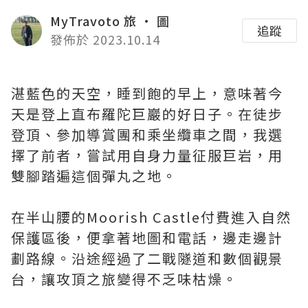
MyTravoto 旅 · 圖
追蹤
發佈於 2023.10.14
湛藍色的天空，睡到飽的早上，意味著今
天是登上直布羅陀巨巖的好日子。在徒步
登頂、參加導賞團和乘坐纜車之間，我選
擇了前者，嘗試用自身力量征服巨岩，用
雙腳踏遍這個彈丸之地。
在半山腰的Moorish Castle付費進入自然
保護區後，便拿著地圖和電話，邊走邊計
劃路線。沿途經過了二戰隧道和數個觀景
台，讓攻頂之旅變得不乏味枯燥。