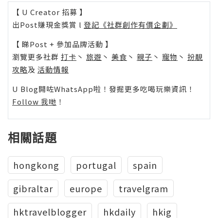
【 U Creator 招募 】
出Post賺現金獎賞 l
登記《社群創作有價企劃》
【 睇Post + 參加品牌活動 】
瀏覽更多社群
打卡
丶
旅遊
丶
美食
丶
親子
丶
寵物
丶
扮靚
攻略
及
活動情報
U Blog開咗WhatsApp啦！發掘更多吃喝玩樂資訊！
Follow 我哋
！
相關話題
hongkong
portugal
spain
gibraltar
europe
travelgram
hktravelblogger
hkdaily
hkig