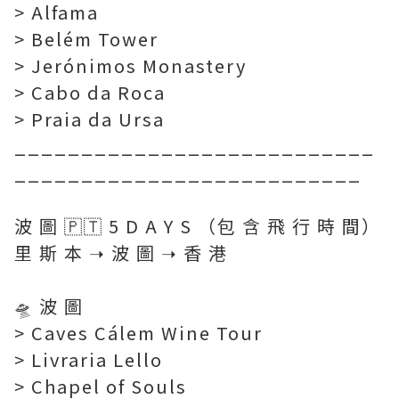
> Alfama
> Belém Tower
> Jerónimos Monastery
> Cabo da Roca
> Praia da Ursa
___________________________
__________________________
⠀⠀⠀
波 圖 🇵🇹 5 D A Y S （包 含 飛 行 時 間）
里 斯 本 ➝ 波 圖 ➝ 香 港
⠀⠀⠀
🛸 波 圖
> Caves Cálem Wine Tour
> Livraria Lello
> Chapel of Souls