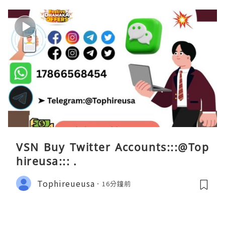
VSN Buy Twitter Accounts:::@Top
hireusa::: .
Tophireueusa
16分鐘前