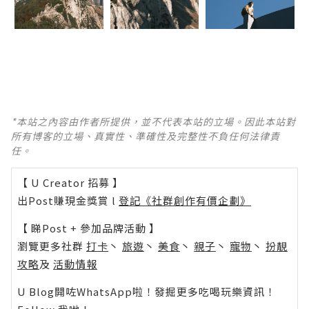
*本站之內容由作者所提供，並不代表本站的立場。因此本站對
所有博客的立場、真實性、準確性及完整性不負任何法律責
任。
【 U Creator 招募 】
出Post賺現金獎賞 l
登記《社群創作有價企劃》
【 睇Post + 參加品牌活動 】
瀏覽更多社群
打卡
丶
旅遊
丶
美食
丶
親子
丶
寵物
丶
扮靚
攻略
及
活動情報
U Blog開咗WhatsApp啦！發掘更多吃喝玩樂資訊！