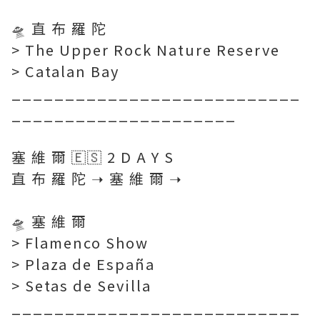
🛸 直 布 羅 陀
> The Upper Rock Nature Reserve
> Catalan Bay
___________________________
_____________________
塞 維 爾 🇪🇸 2 D A Y S
直 布 羅 陀 ➝ 塞 維 爾 ➝
⠀⠀⠀
🛸 塞 維 爾
> Flamenco Show
> Plaza de España
> Setas de Sevilla
___________________________