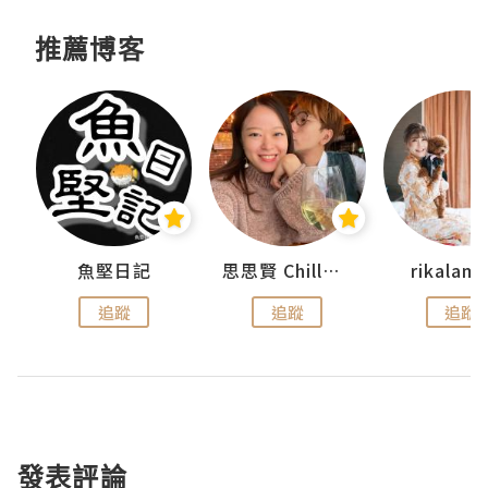
推薦博客
urnal
魚堅日記
思思賢 ChillMyBabe
rikala
追蹤
追蹤
追蹤
發表評論