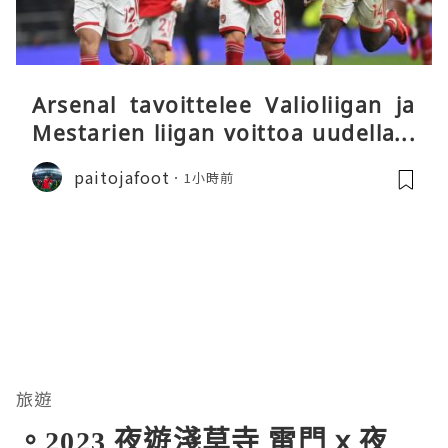
Arsenal tavoittelee Valioliigan ja
Mestarien liigan voittoa uudella k
audella
paitojafoot
1小時前
旅遊
。2023 夜遊淺草寺 雷門 x 夜