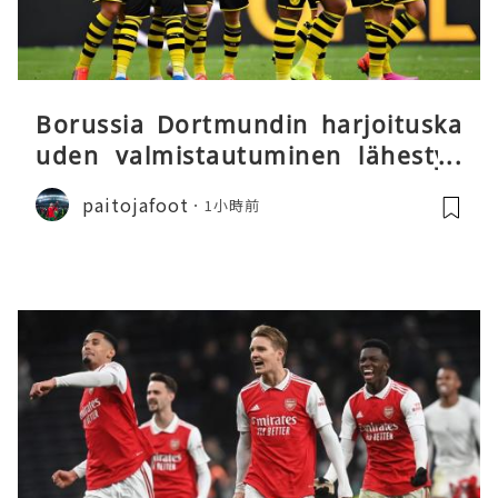
Borussia Dortmundin harjoituska
uden valmistautuminen lähestyy
päätöstään
paitojafoot
1小時前