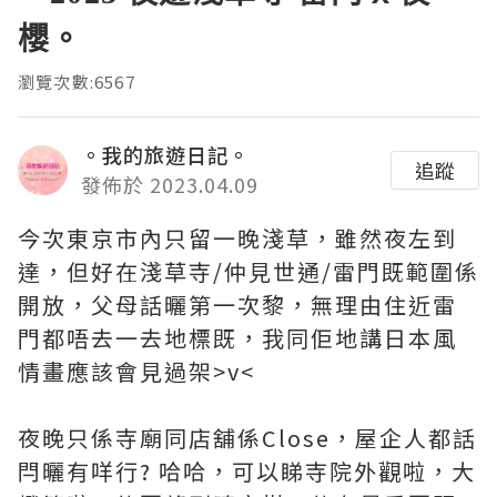
櫻。
瀏覽次數:6567
。我的旅遊日記。
追蹤
發佈於 2023.04.09
今次東京市內只留一晚淺草，雖然夜左到
達，但好在淺草寺/仲見世通/雷門既範圍係
開放，父母話曬第一次黎，無理由住近雷
門都唔去一去地標既，我同佢地講日本風
情畫應該會見過架>v<
夜晚只係寺廟同店舖係Close，屋企人都話
閂曬有咩行? 哈哈，可以睇寺院外觀啦，大