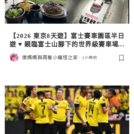
【2026 東京8天遊】富士賽車園區半日
遊 ♥ 親臨富士山腳下的世界級賽車場 F
uji SpeedWay。參觀富士賽車博物
儍媽媽與兩隻小魔怪之家
1小時前
館。到觀景餐廳邊觀賞賽車邊嘆午餐