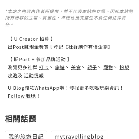
*本站之內容由作者所提供，並不代表本站的立場。因此本站對
所有博客的立場、真實性、準確性及完整性不負任何法律責
任。
【 U Creator 招募 】
出Post賺現金獎賞 l
登記《社群創作有價企劃》
【 睇Post + 參加品牌活動 】
瀏覽更多社群
打卡
丶
旅遊
丶
美食
丶
親子
丶
寵物
丶
扮靚
攻略
及
活動情報
U Blog開咗WhatsApp啦！發掘更多吃喝玩樂資訊！
Follow 我哋
！
相關話題
我的旅遊日記
mytravellingblog