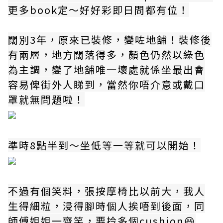
更多book定～好好彩即日問都有位！
闊別3年，原來已裝修，變咗地舖！裝修後
有兩層，地方闊落得多，顏色仍然以綠色
為主調，變了地舖唯一壞處就係坐最出會
容易俾街外人睇到，當然你唔介意或戴口
罩就無問題啦！
準時8點半到～坐低等一等就可以開始！
不過有個笑料，張按摩椅比以前大，我人
生得細粒，浸得腳時個人挨唔到後面，同
師傅姐姐一齊笑，要拎多個cushion😆