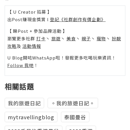
【 U Creator 招募 】
出Post賺現金獎賞 l
登記《社群創作有價企劃》
【 睇Post + 參加品牌活動 】
瀏覽更多社群
打卡
丶
旅遊
丶
美食
丶
親子
丶
寵物
丶
扮靚
攻略
及
活動情報
U Blog開咗WhatsApp啦！發掘更多吃喝玩樂資訊！
Follow 我哋
！
相關話題
我的旅遊日記
。我的旅遊日記。
mytravellingblog
泰國曼谷