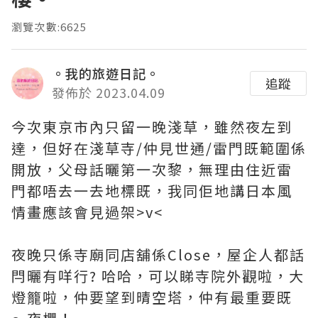
瀏覽次數:6625
。我的旅遊日記。
追蹤
發佈於 2023.04.09
今次東京市內只留一晚淺草，雖然夜左到
達，但好在淺草寺/仲見世通/雷門既範圍係
開放，父母話曬第一次黎，無理由住近雷
門都唔去一去地標既，我同佢地講日本風
情畫應該會見過架>v<
夜晚只係寺廟同店舖係Close，屋企人都話
閂曬有咩行? 哈哈，可以睇寺院外觀啦，大
燈籠啦，仲要望到晴空塔，仲有最重要既