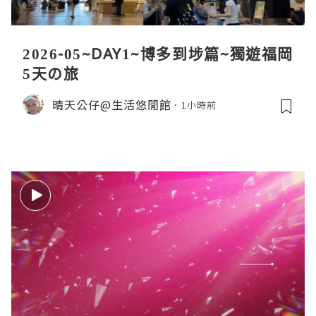
2026-05~DAY1~博多到埗篇~獨遊福岡
5天の旅
晴天公仔@生活悠閒館
1小時前