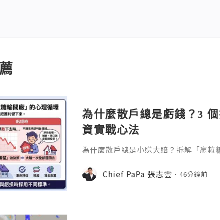
薦
為什麼散戶總是虧錢？3 
資實戰心法
為什麼散戶總是小賺大賠？拆解「贏粒
態、套牢變長線等投資心理陷阱，結合 Chi
建立更客觀的買賣換股、換位思考與投
Chief PaPa 張志雲
46分鐘前