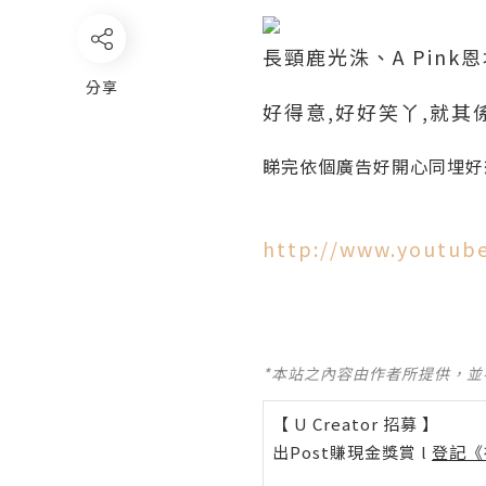
長頸鹿光洙、A Pink恩地
分享
好得意,好好笑丫,就其係
睇完依個廣告好開心同埋好
http://www.youtub
*本站之內容由作者所提供，
【 U Creator 招募 】
出Post賺現金獎賞 l
登記《