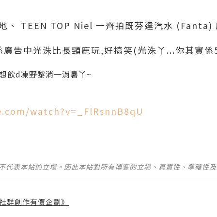
、 TEEN TOP Niel 一齊拍既芬達汽水 (Fanta
廣告中光洙比長頸鹿玩,好搞笑(光洙丫...你其實係5係
想飲d凍野黎消一消暑丫~
e.com/watch?v=_FlRsnnB8qU
並不代表本站的立場。因此本站對所有博客的立場、真實性、準確性
社群創作有價企劃》