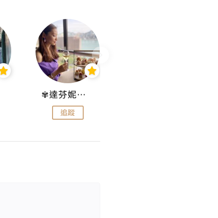
✾達芬妮•愛孩子•愛生活✾
wendysugar享受生活gogogo
追蹤
追蹤