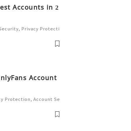
rest Accounts in 2
ecurity, Privacy Protecti
ment Guide (2026) 💫💎💲
mer Support 💫💎💲💫🌐✨
💲💫🌐✨💎Tele
OnlyFans Account
cy Protection, Account Se
gement Guide (2026) 💫💎
tomer Support 💫💎💲💫🌐
💎💲💫🌐✨💎Te