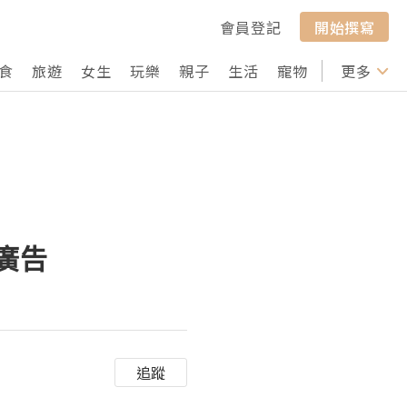
會員登記
開始撰寫
食
旅遊
女生
玩樂
親子
生活
寵物
行山
更多
打卡
拍廣告
追蹤