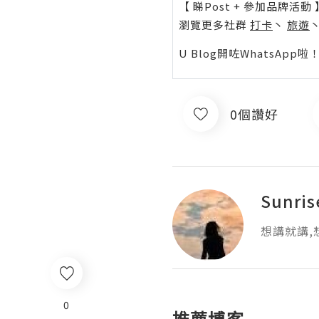
【 睇Post + 參加品牌活動 
瀏覽更多社群
打卡
丶
旅遊
U Blog開咗WhatsAp
0個讚好
Sunris
想講就講,
0