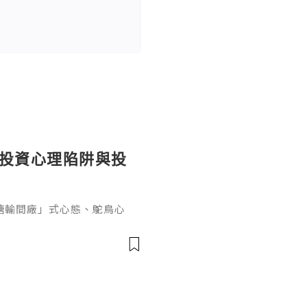
個投資心理陷阱與投
糖輸間廠」式心態、鴕鳥心
ef PaPa 投資思維，幫你
資管理框架。