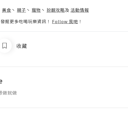
】
丶
美食
丶
親子
丶
寵物
丶
扮靚攻略
及
活動情報
p啦！發掘更多吃喝玩樂資訊！
Follow 我哋
！
收藏
e
想做就做