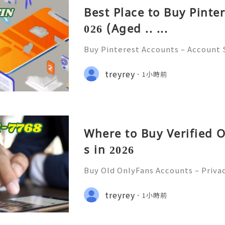
Best Place to Buy Pinte
026 (Aged .. ...
Buy Pinterest Accounts – Account S
on & Responsible Platform Manage
💫🌐✨💎Fast & Reliable 24/7 Custo
treyrey
1小時前
💎WhatsApp :+1 (506) 541-7768 💫
Where to Buy Verified 
s in 2026
Buy Old OnlyFans Accounts – Priva
curity & Responsible Digital Mana
💲💫🌐✨💎Fast & Reliable 24/7 Cus
treyrey
1小時前
✨💎WhatsApp :+1 (506) 541-7768 💫