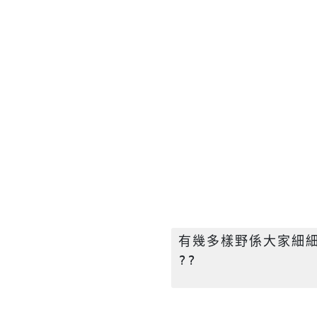
有幾多樣野係大家細細個
?? 