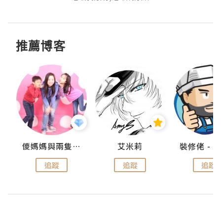
推薦博客
點滴
儍媽媽與兩隻小魔怪之家
艾米莉
追蹤
追蹤
追蹤