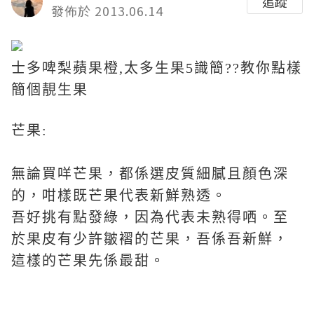
追蹤
發佈於 2013.06.14
士多啤梨蘋果橙,太多生果5
識
簡??教你點樣
簡個靚生果
芒果:
無論買咩芒果，都係選皮質細膩且顏色深
的，咁樣既芒果代表新鮮熟透。
吾好挑有點發綠，因為代表未熟得哂。至
於果皮有少許皺褶的芒果，吾係吾新鮮，
這樣的芒果先係最甜。