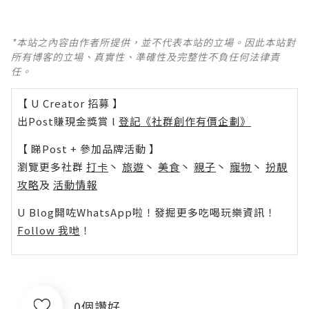
*本站之內容由作者所提供，並不代表本站的立場。因此本站對
所有博客的立場、真實性、準確性及完整性不負任何法律責
任。
【 U Creator 招募 】
出Post賺現金獎賞 l
登記《社群創作有價企劃》
【 睇Post + 參加品牌活動 】
瀏覽更多社群
打卡
丶
旅遊
丶
美食
丶
親子
丶
寵物
丶
扮靚
攻略
及
活動情報
U Blog開咗WhatsApp啦！發掘更多吃喝玩樂資訊！
Follow 我哋
！
0個讚好