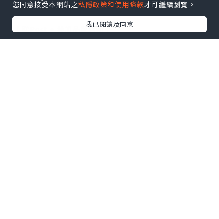
您同意接受本網站之
私隱政策和使用條款
才可繼續瀏覽。
出Post賺現金獎賞 l
登記《社群創作有價企劃》
我已閱讀及同意
【 睇Post + 參加品牌活動 】
瀏覽更多社群
打卡
丶
旅遊
丶
美食
丶
親子
丶
寵物
丶
扮靚
攻略
及
活動情報
U Blog開咗WhatsApp啦！發掘更多吃喝玩樂資訊！
Follow 我哋
！
0個讚好
收藏