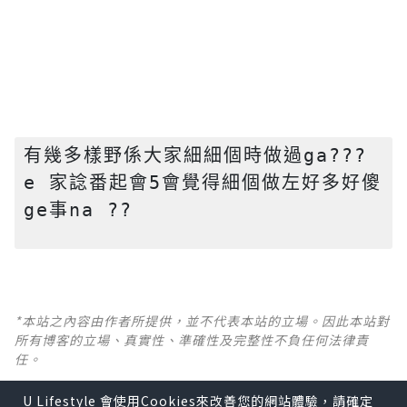
有幾多樣野係大家細細個時做過ga??? 
e 家諗番起會5會覺得細個做左好多好傻
ge事na ?? 
*本站之內容由作者所提供，並不代表本站的立場。因此本站對
所有博客的立場、真實性、準確性及完整性不負任何法律責
任。
U Lifestyle 會使用Cookies來改善您的網站體驗，請確定
【 U Creator 招募 】