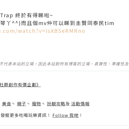
Mv Trap 終於有得睇啦~
鋼琴丫^^)而且個mv仲可以睇到圭賢同泰民tim
e.com/watch?v=IsXB5eRMRno
並不代表本站的立場。因此本站對所有博客的立場、真實性、準確性
社群創作有價企劃》
】
丶
美食
丶
親子
丶
寵物
丶
扮靚攻略
及
活動情報
p啦！發掘更多吃喝玩樂資訊！
Follow 我哋
！