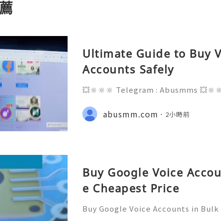
薦
Ultimate Guide to Buy V
Accounts Safely
💥🔆🔆🔆 Telegram : Abusmms 💥🔆
3-8937 💥🔆🔆🔆 Email : abusmmte
ebook Page : Abusmm 💥🔆🔆🔆 Signa
abusmm.com
2小時前
Buy Google Voice Accou
e Cheapest Price
Buy Google Voice Accounts in Bulk
Need Assistance? We’re Here 24/7