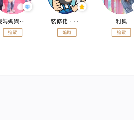
儍媽媽與兩隻小魔怪之家
裝修佬 - 香港一站式網上裝修平台
利奧
追蹤
追蹤
追蹤