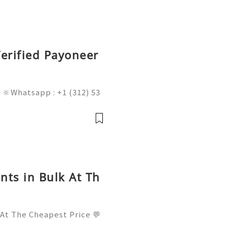
erified Payoneer
🔆Whatsapp : +1 (312) 53
am@gmail.com 💥🔆🔆🔆Fac
l : +1 (682) 474-9468
nts in Bulk At Th
 At The Cheapest Price 💬
! 📧 Email: usamarketit@