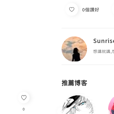
0個讚好
Sunris
想講就講,
推薦博客
0