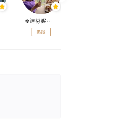
✾達芬妮•愛孩子•愛生活✾
wendysugar享受生活gogogo
追蹤
追蹤