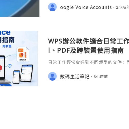
gmail.com 💎 WhatsApp: +1(772)563
oogle Voice Accounts
2小時
marketit 🎮 discord: usamarketit 
WPS辦公軟件適合日常工作嗎
l、PDF及跨裝置使用指南
日常工作經常會遇到不同類型的文件：同事
供 Excel 表格、開會前要修改 Powe
PDF。 如果每種文件都要使用不同程
數碼生活筆記
6小時前
少人會接觸 WPS Offic