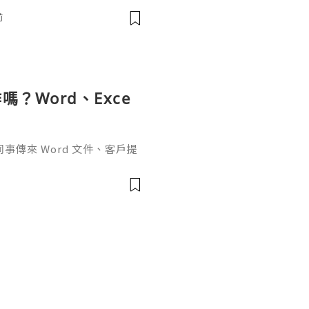
-8300 🚀 Telegram: @usa
前
✅
？Word、Exce
傳來 Word 文件、客戶提
rPoint，最後又要把資料整理成
式，處理起來比較零散。因此不