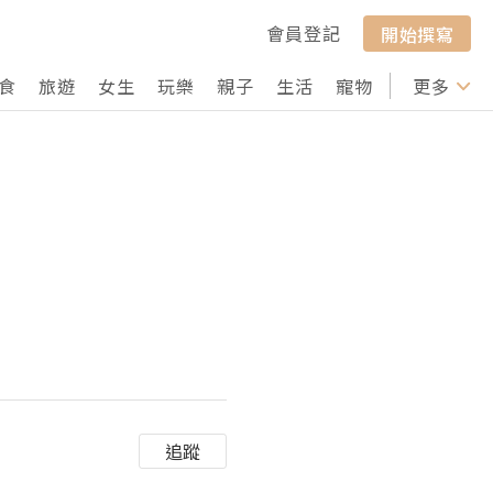
會員登記
開始撰寫
食
旅遊
女生
玩樂
親子
生活
寵物
行山
更多
打卡
追蹤