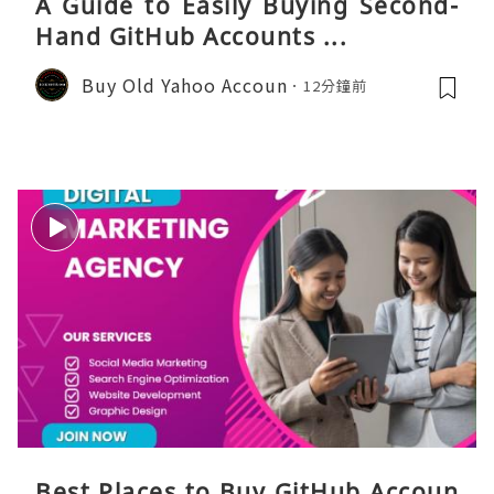
A Guide to Easily Buying Second-
Hand GitHub Accounts ...
Buy Old Yahoo Accoun
12分鐘前
Best Places to Buy GitHub Accoun