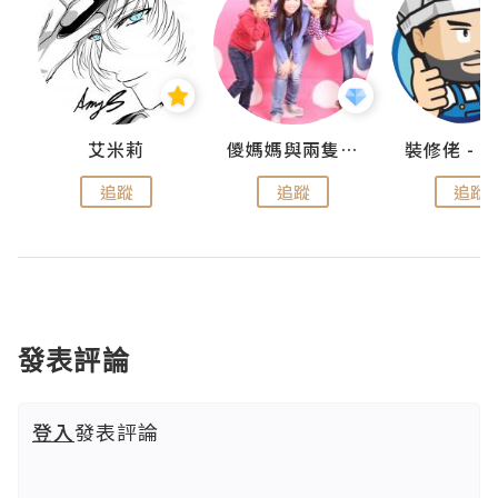
點滴
艾米莉
儍媽媽與兩隻小魔怪之家
追蹤
追蹤
追蹤
發表評論
登入
發表評論