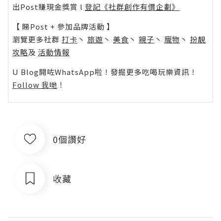
出Post賺現金獎賞 l
登記《社群創作有價企劃》
【 睇Post + 參加品牌活動 】
瀏覽更多社群
打卡
丶
旅遊
丶
美食
丶
親子
丶
寵物
丶
扮靚
攻略
及
活動情報
U Blog開咗WhatsApp啦！發掘更多吃喝玩樂資訊！
Follow 我哋
！
0個讚好
收藏