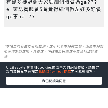
有幾多樣野係大家細細個時做過ga??? 
e 家諗番起會5會覺得細個做左好多好傻
ge事na ?? 
*本站之內容由作者所提供，並不代表本站的立場。因此本站對
所有博客的立場、真實性、準確性及完整性不負任何法律責
任。
U Lifestyle 會使用Cookies來改善您的網站體驗，請確定
【 U Creator 招募 】
您同意接受本網站之
私隱政策和使用條款
才可繼續瀏覽。
出Post賺現金獎賞 l
登記《社群創作有價企劃》
我已閱讀及同意
【 睇Post + 參加品牌活動 】
瀏覽更多社群
打卡
丶
旅遊
丶
美食
丶
親子
丶
寵物
丶
扮靚
攻略
及
活動情報
U Blog開咗WhatsApp啦！發掘更多吃喝玩樂資訊！