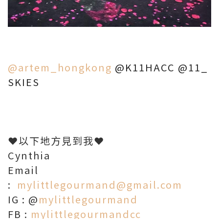
@artem_hongkong
@K11HACC
@11_
SKIES
❤️以下地方見到我❤️
Cynthia
Email
:
mylittlegourmand@gmail.com
IG : @
mylittlegourmand
FB :
mylittlegourmandcc