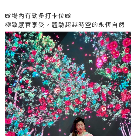
📸場內有勁多打卡位📸
極致感官享受，體驗超越時空的永恆自然