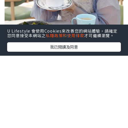
U Lifestyle 會使用Cookies來改善您的網站體驗，請確定
您同意接受本網站之
私隱政策和使用條款
才可繼續瀏覽。
我已閱讀及同意
Oliver’s Super Sandwiches 推出全新
menu
「Eat to Fit Phase 6 新餐單」
🎃海藻海蝦南瓜豆乳高蛋白蕎麥湯麵
湯底用咗自家製南瓜豆乳湯🥛濃厚得嚟唔