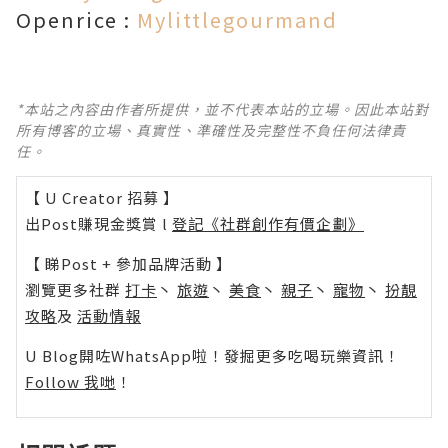
Openrice :
Mylittlegourmand
*本站之內容由作者所提供，並不代表本站的立場。因此本站對
所有博客的立場、真實性、準確性及完整性不負任何法律責
任。
【 U Creator 招募 】
出Post賺現金獎賞 l
登記《社群創作有價企劃》
【 睇Post + 參加品牌活動 】
瀏覽更多社群
打卡
丶
旅遊
丶
美食
丶
親子
丶
寵物
丶
扮靚
攻略
及
活動情報
U Blog開咗WhatsApp啦！發掘更多吃喝玩樂資訊！
Follow 我哋
！