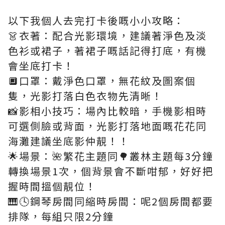
以下我個人去完打卡後嘅小小攻略：
👗衣著：配合光影環境，建議著淨色及淡
色衫或裙子，著裙子嘅話記得打底，有機
會坐底打卡！
🔲口罩：戴淨色口罩，無花紋及圖案個
隻，光影打落白色衣物先清晰！
📸影相小技巧：場內比較暗，手機影相時
可選側臉或背面，光影打落地面嘅花花同
海灘建議坐底影仲靚！！
🌟場景：🌺繁花主題同🌳叢林主題每3分鐘
轉換場景1次，個背景會不斷咁郁，好好把
握時間搵個靚位！
🎹🕓鋼琴房間同縮時房間：呢2個房間都要
排隊，每組只限2分鐘