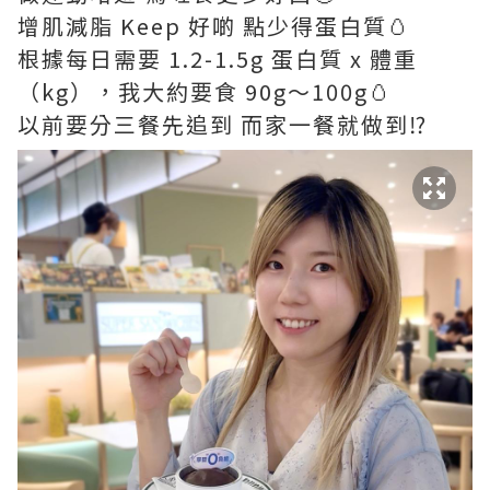
增肌減脂 Keep 好啲 點少得蛋白質🥚
根據每日需要 1.2-1.5g 蛋白質 x 體重
（kg），我大約要食 90g～100g🥚
以前要分三餐先追到 而家一餐就做到⁉️