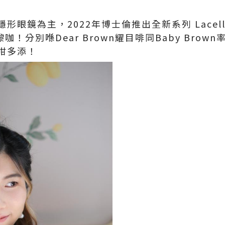
鏡為主，2022年博士倫推出全新系列 Lacelle I
n嚟咖！分別喺Dear Brown耀目啡同Baby Brow
咁多添！