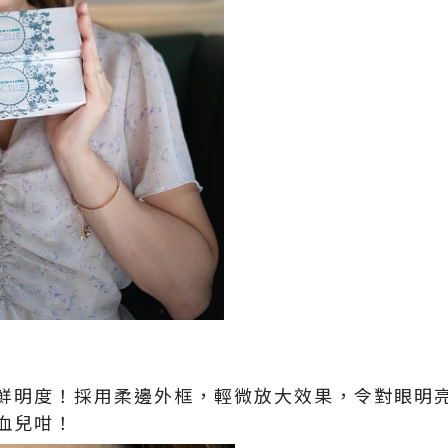
鮮明度！採用柔邊外框，輕微放大效果，令對眼明
血兒咁！