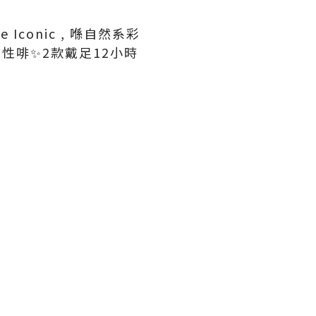
conic , 喺自然系彩
n率性啡✨2款戴足12小時