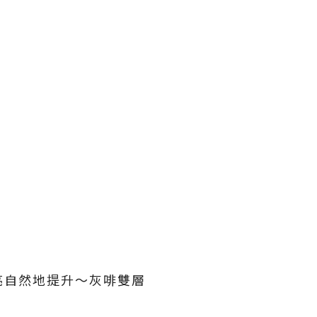
亮自然地提升～灰啡雙層