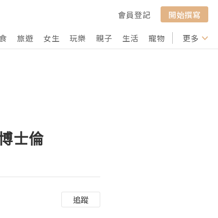
會員登記
開始撰寫
食
旅遊
女生
玩樂
親子
生活
寵物
行山
更多
打卡
｜博士倫
追蹤