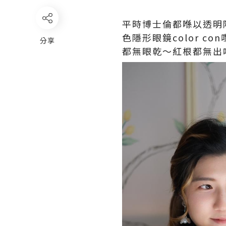
平時博士倫都喺以透明隱形眼
色隱形眼鏡color co
分享
都無眼乾～紅根都無出