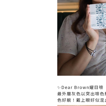
✨Dear Brown耀目啡
最外層灰色以突出啡色
色好靚！戴上眼好似混