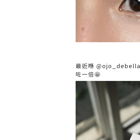
最近喺
@ojo_debell
咗一倍🤩