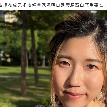
皮膚皺紋又多幾條🥲深深明白到膠原蛋白嘅重要性