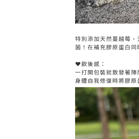
特別添加天然蔓越莓、
菌！在補充膠原蛋白同
❤️飲後感：
一打開包裝就散發著陣
身體自我修復時將膠原