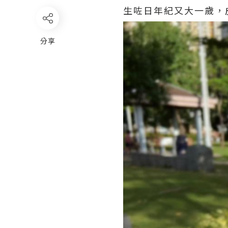
生咗日年紀又大一歲，
分享