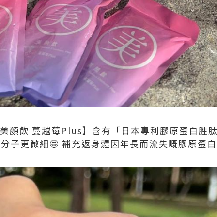
美顏飲 蔓越莓Plus】含有「日本專利膠原蛋白胜肽
白分子更微細🤩 補充返身體因年長而流失嘅膠原蛋