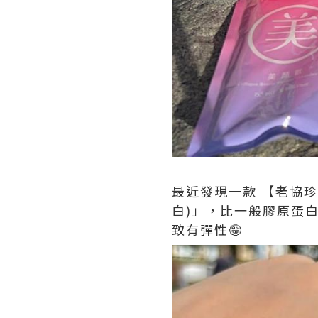
最近發現一款 【老協珍
白)」，比一般膠原蛋
致有彈性🤪