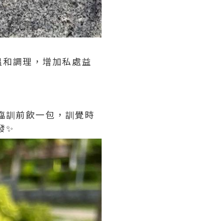
溫和調理，增加私處益
意臨訓前飲一包，訓覺時
發✨