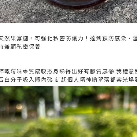
天然果寡糖，可強化私密防護力！達到預防感染、
時兼顧私密保養
陣嘅莓味🍓質感較杰身睇得出好有膠質感🤪 我鐘
蛋白分子吸入體內🥰 訓起個人精神啲望落都容光煥