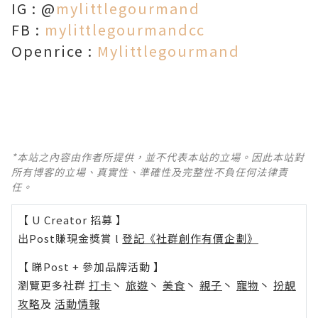
IG : @
mylittlegourmand
FB :
mylittlegourmandcc
Openrice :
Mylittlegourmand
*本站之內容由作者所提供，並不代表本站的立場。因此本站對
所有博客的立場、真實性、準確性及完整性不負任何法律責
任。
【 U Creator 招募 】
出Post賺現金獎賞 l
登記《社群創作有價企劃》
【 睇Post + 參加品牌活動 】
瀏覽更多社群
打卡
丶
旅遊
丶
美食
丶
親子
丶
寵物
丶
扮靚
攻略
及
活動情報