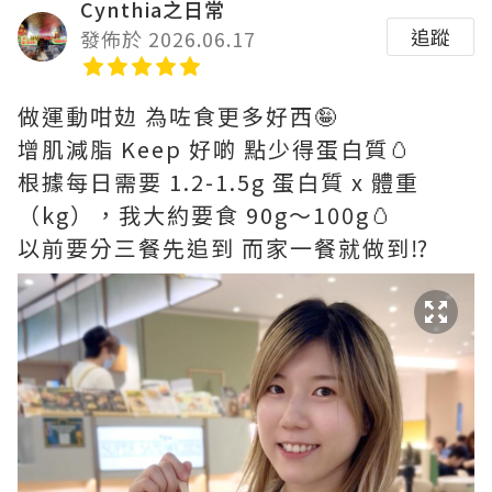
Cynthia之日常
追蹤
發佈於 2026.06.17
做運動咁攰 為咗食更多好西🤪
增肌減脂 Keep 好啲 點少得蛋白質🥚
根據每日需要 1.2-1.5g 蛋白質 x 體重
（kg），我大約要食 90g～100g🥚
以前要分三餐先追到 而家一餐就做到⁉️