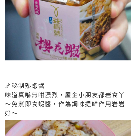
🍤秘制熟蝦醬
味道真喺無咁濃烈，屋企小朋友都岩食丫
～免煮即食蝦醬，作為調味提鮮作用岩岩
好～