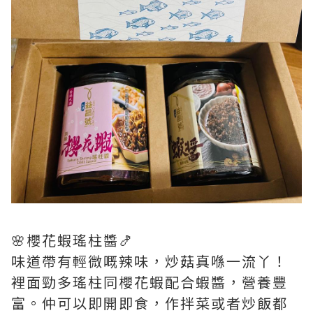
🌸櫻花蝦瑤柱醬🍤
味道帶有輕微嘅辣味，炒菇真喺一流丫！
裡面勁多瑤柱同櫻花蝦配合蝦醬，營養豐
富。仲可以即開即食，作拌菜或者炒飯都