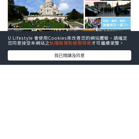
U Lifestyle 會使用Cookies來改善您的網站體驗，請確定
您同意接受本網站之
私隱政策和使用條款
才可繼續瀏覽。
我已閱讀及同意
有些事現在不做 一輩子都不能做
這一年間，我以不同的旅遊模式遊走八個國家十
多個城市，成為背包客、自駕遊、去露營、住
Dome住resort，踏進期待已久的奧脫福看曼聯比
賽、到高雄和五月天一起跨年、獨個兒遊走英國
北部、與不同的朋友四處吃吃喝喝；一個一個
夢，一步一步慢慢完成……所有回憶都叫我畢生
難忘。