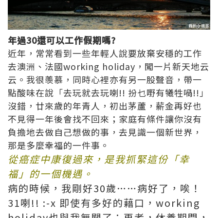
年過30還可以工作假期嗎?
近年，常常看到一些年輕人說要放棄安穩的工作
去澳洲、法國working holiday，闖一片新天地云
云。我很羡慕，同時心裡亦有另一股聲音，帶一
點酸味在說「去玩就去玩喇!! 扮乜嘢有犧牲喎!!」
沒錯，廿來歲的年青人，初出茅蘆，薪金再好也
不見得一年後會找不回來；家庭有條件讓你沒有
負擔地去做自己想做的事，去見識一個新世界，
那是多麼幸福的一件事。
從癌症中康復過來，是我抓緊這份「幸
福」的一個機遇。
病的時候，我剛好30歲……病好了，唉！
31喇!! :-x 即使有多好的藉口，working
holiday也與我無關了；再者，休養期間，