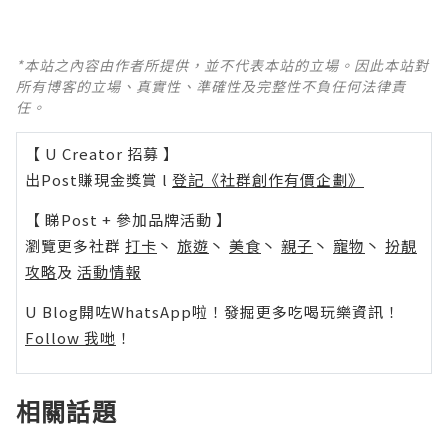
*本站之內容由作者所提供，並不代表本站的立場。因此本站對
所有博客的立場、真實性、準確性及完整性不負任何法律責
任。
【 U Creator 招募 】
出Post賺現金獎賞 l
登記《社群創作有價企劃》
【 睇Post + 參加品牌活動 】
瀏覽更多社群
打卡
丶
旅遊
丶
美食
丶
親子
丶
寵物
丶
扮靚
攻略
及
活動情報
U Blog開咗WhatsApp啦！發掘更多吃喝玩樂資訊！
Follow 我哋
！
相關話題