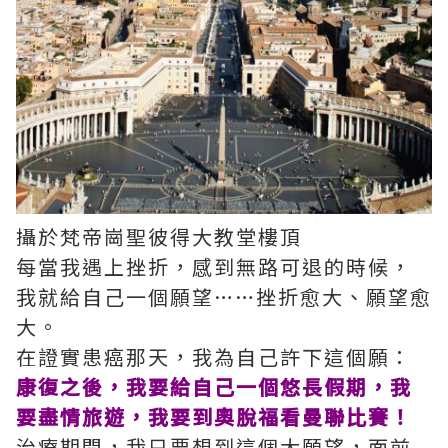
攝於梵帝崗聖彼得大教堂樓頂
每當我遇上挫折，感到無路可退的時候，
我就給自己一個願望……挫折愈大、願望愈
大。
在證實患癌那天，我為自己許下這個願：
康復之後，我要給自己一個悠長假期，我
要盡情旅遊，我要到奧脫福看曼聯比賽！
治療期間，我只要想到這個大願望，面前