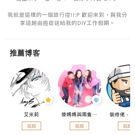
我就是這樣的一個旅行控!!:P 歡迎來到，與我分
享這趟由癌症送給我的DIY工作假期。
推薦博客
點滴
艾米莉
儍媽媽與兩隻小魔怪之家
追蹤
追蹤
追蹤