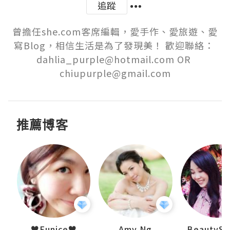
追蹤
曾擔任she.com客席編輯，愛手作、愛旅遊、愛
寫Blog，相信生活是為了發現美！ 歡迎聯絡： 
dahlia_purple@hotmail.com OR 
chiupurple@gmail.com
推薦博客
h 夏沫
♥Eunice♥
Amy Ng