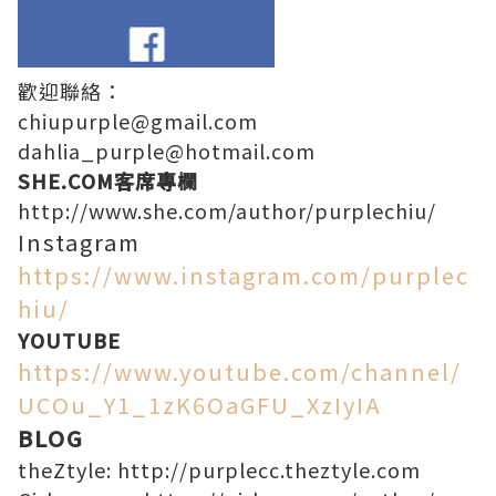
歡迎聯絡：
chiupurple@gmail.com
dahlia_purple@hotmail.com
SHE.COM客席專欄
http://www.she.com/author/purplechiu/
Instagram
https://www.instagram.com/purplec
hiu/
YOUTUBE
https://www.youtube.com/channel/
UCOu_Y1_1zK6OaGFU_XzIyIA
BLOG
theZtyle:
http://purplecc.theztyle.com