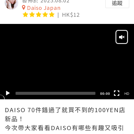
追蹤
Daiso Japan
HK$12
Video
Player
HD
SD
00:00
HD
DAISO 70件錯過了就買不到的100YEN店
新品！
今次帶大家看看DAISO有哪些有趣又吸引