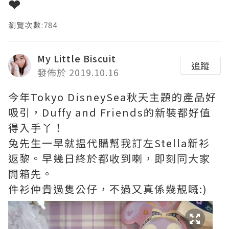
❤
瀏覽次數:784
My Little Biscuit
追蹤
發佈於 2019.10.16
今年Tokyo DisneySea秋天主題的產品好
吸引，Duffy and Friends的新裝都好值
得入手丫！
兔先生一早就揾代購幫我訂左Stella新衫
返黎。早幾日終於都收到喇，即刻同大家
開箱先。
件衫仲貴過隻公仔，不過又真係幾靚嘅:)