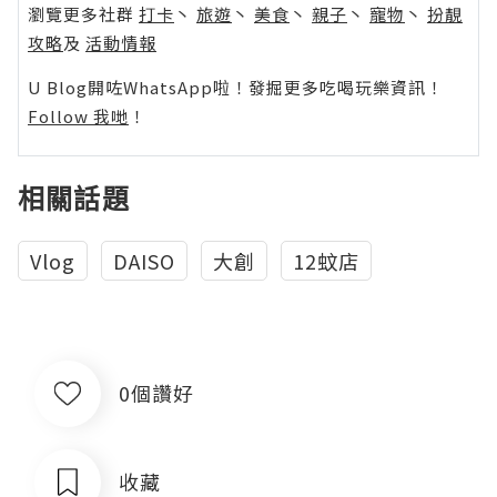
瀏覽更多社群
打卡
丶
旅遊
丶
美食
丶
親子
丶
寵物
丶
扮靚
攻略
及
活動情報
U Blog開咗WhatsApp啦！發掘更多吃喝玩樂資訊！
Follow 我哋
！
相關話題
Vlog
DAISO
大創
12蚊店
0個讚好
收藏