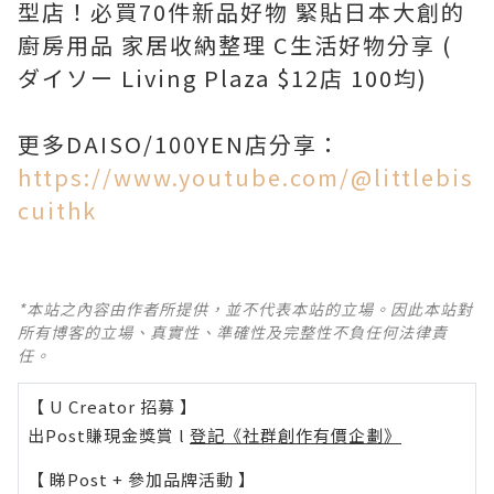
型店！必買70件新品好物 緊貼日本大創的
廚房用品 家居收納整理 C生活好物分享 (
ダイソー Living Plaza $12店 100均)
更多DAISO/100YEN店分享：
https://www.youtube.com/@littlebis
cuithk
*本站之內容由作者所提供，並不代表本站的立場。因此本站對
所有博客的立場、真實性、準確性及完整性不負任何法律責
任。
【 U Creator 招募 】
出Post賺現金獎賞 l
登記《社群創作有價企劃》
【 睇Post + 參加品牌活動 】