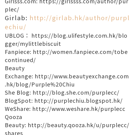
Girlsss.com:
https://girlssss.com/author/pur
plec/
Girlab:
http://girlab.hk/author/purpl
echiu/
UBLOG：
https://blog.ulifestyle.com.hk/blo
gger/mylittlebiscuit
Fanpiece:
http://women.fanpiece.com/tobe
continued/
Beauty
Exchange:
http://www.beautyexchange.com
.hk/blog/Purple%20Chiu
She Blog:
http://blog.she.com/purplecc/
BlogSpot:
http://purplechiu.blogspot.hk/
WeShare:
http://www.weshare.hk/purplecc
Qooza
Beauty:
http://beauty.qooza.hk/u/purplecc/
shares