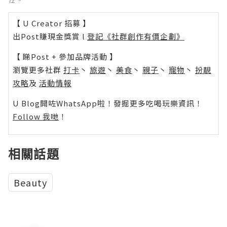
【 U Creator 招募 】
出Post賺現金獎賞 l
登記《社群創作有價企劃》
【 睇Post + 參加品牌活動 】
瀏覽更多社群
打卡
丶
旅遊
丶
美食
丶
親子
丶
寵物
丶
扮靚
攻略
及
活動情報
U Blog開咗WhatsApp啦！發掘更多吃喝玩樂資訊！
Follow 我哋
！
相關話題
Beauty