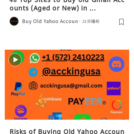
ounts (Aged or New) in ...
Buy Old Yahoo Accoun
21分鐘前
Risks of Buying Old Yahoo Accoun