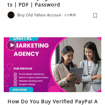
ts | PDF | Password
Buy Old Yahoo Accoun
5小時前
How Do You Buy Verified PayPal A