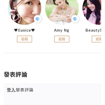
h 夏沫
♥Eunice♥
Amy Ng
追蹤
追蹤
追蹤
發表評論
登入
發表評論