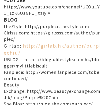
YOUTUBE
https://www.youtube.com/channel/UCOu_Y
1_1zK6OaGFU_XzIyIA
BLOG
theZtyle:
http://purplecc.theztyle.com
Girlsss.com:
https://girlssss.com/author/pur
plec/
Girlab:
http://girlab.hk/author/purpl
echiu/
UBLOG：
https://blog.ulifestyle.com.hk/blo
gger/mylittlebiscuit
Fanpiece:
http://women.fanpiece.com/tobe
continued/
Beauty
Exchange:
http://www.beautyexchange.com
.hk/blog/Purple%20Chiu
She Blog:
http://blog.she.com/purplecc/