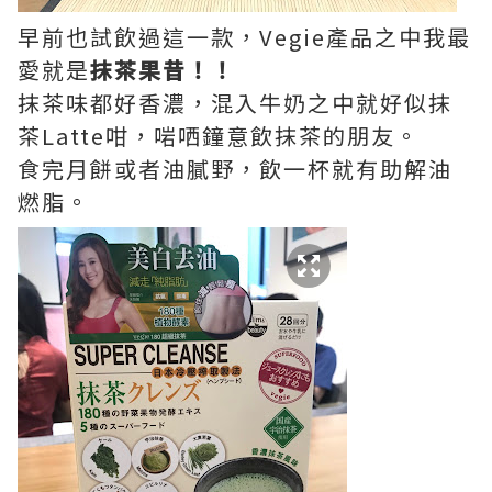
早前也試飲過這一款，Vegie產品之中我最
愛就是
抹茶果昔！！
抹茶味都好香濃，混入牛奶之中就好似抹
茶Latte咁，啱哂鐘意飲抹茶的朋友。
食完月餅或者油膩野，飲一杯就有助解油
燃脂。