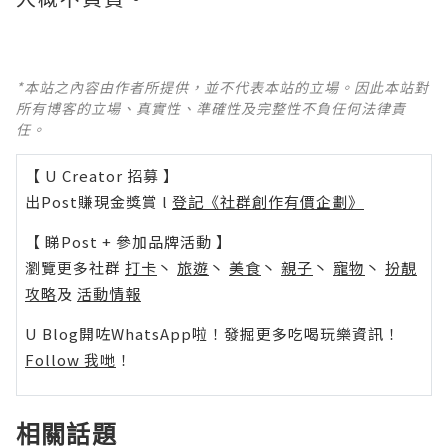
*本站之內容由作者所提供，並不代表本站的立場。因此本站對
所有博客的立場、真實性、準確性及完整性不負任何法律責
任。
【 U Creator 招募 】
出Post賺現金獎賞 l
登記《社群創作有價企劃》
【 睇Post + 參加品牌活動 】
瀏覽更多社群
打卡
丶
旅遊
丶
美食
丶
親子
丶
寵物
丶
扮靚
攻略
及
活動情報
U Blog開咗WhatsApp啦！發掘更多吃喝玩樂資訊！
Follow 我哋
！
相關話題