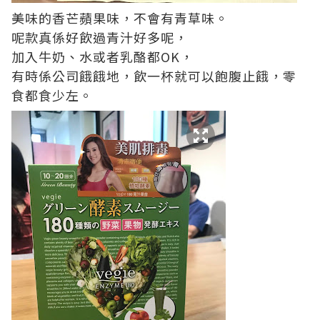
美味的香芒蘋果味，不會有青草味。
呢款真係好飲過青汁好多呢，
加入牛奶、水或者乳酪都OK，
有時係公司餓餓地，飲一杯就可以飽腹止餓，零
食都食少左。