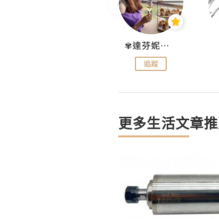
Hahakelly的生活點滴
✾達芬妮•愛孩子•愛生活✾
追蹤
追蹤
更多生活文章推