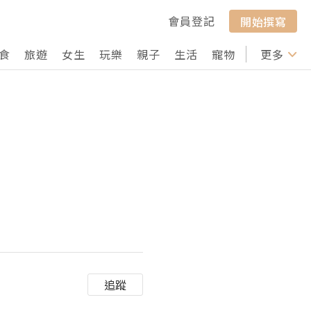
會員登記
開始撰寫
食
旅遊
女生
玩樂
親子
生活
寵物
行山
更多
打卡
追蹤