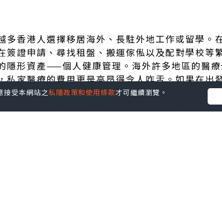
越多香港人選擇移居海外、長駐外地工作或留學。
在簽證申請、尋找租盤、搬運傢俬以及配對學校等
的隱形資產——個人健康管理。海外許多地區的醫療
，私家醫療的費用更是高昂得令人咋舌。如果在出
往往會令初來乍到的旅外族在身體與經濟上同時承
您同意接受本網站之
私隱政策和使用條款
才可繼續瀏覽。
做好預防性檢查，是移居海外前不可或缺的防護準
先規劃應急求醫渠道
地的醫療網絡是首要任務。很多發達國家推行家庭醫
甚至數月時間才能成功登記並在系統中啟動醫保。
無法即時處理的急性症狀時，私家急診或專科診所
難以忍受的疾病，往往無法等待常規排期。此時，
診所名單、營業時間及夜間急診安排，就能在面臨