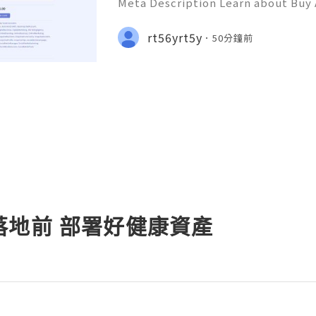
Meta Description Learn about Buy
including account age, security ri
ership, recovery, account protect
rt56yrt5y
50分鐘前
anagement practices in 20
落地前 部署好健康資產