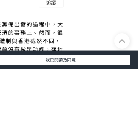
追蹤
在籌備出發的過程中，大
繁瑣的事務上。然而，很
體制與香港截然不同，
發前沒有做足功課，落地
受巨大壓力。提早了解目
我已閱讀及同意
備。
生（GP）轉介制，新
在等待醫保生效的空窗
就成為唯一的選擇。尤其
若能提早搜集住所附近提
突發狀況時保持冷靜，避