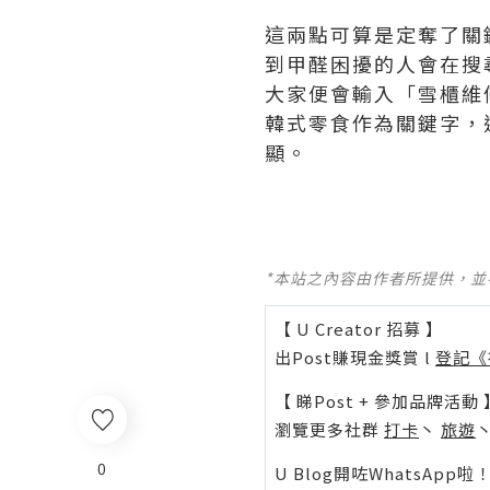
這兩點可算是定奪了關
到甲醛困擾的人會在搜
大家便會輸入「雪櫃維
韓式零食作為關鍵字，
顯。
*本站之內容由作者所提供，
【 U Creator 招募 】
出Post賺現金獎賞 l
登記《
【 睇Post + 參加品牌活動 
瀏覽更多社群
打卡
丶
旅遊
0
U Blog開咗WhatsAp