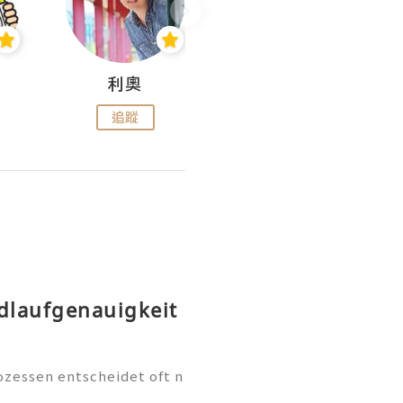
利奧
wendysugar享受生活gogogo
追蹤
追蹤
dlaufgenauigkeit
essen entscheidet oft n
ine über die Qualität des