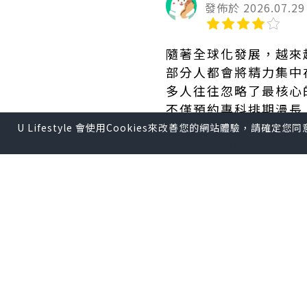
發佈於 2026.07.29
隨著全球化發展，越來
部分人都會將精力集中
多人往往忽略了最核心
不僅預約專科排期漫長
後一旦遇上突發疾病，
U Lifestyle 會使用Cookies來改善您的網站體驗，請確定
的地的醫療運作模式並
評估當地醫療體制與預
抵達新城市後，建立當
移民往往需要花費數週
期，或者遇到公立系統
是牙痛等極具突發性且
供
緊急牙科服務
的私家