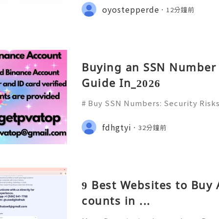
Endprodukts, sondern die Präzision 
oyostepperde
12分鐘前
ei Spindelmotoren spielt d
Buying an SSN Number 
Guide In_2026
# Buy SSN Numbers: Security Risks
on & Safe Alternatives in 2026 ## I
y numbers are highly sensitive pers
fdhgtyi
32分鐘前
ited States. They ca
9 Best Websites to Buy
counts in ...