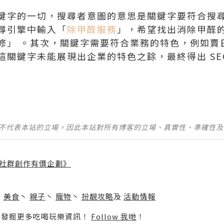
鍵字的一切，搜尋者意圖的意思是關鍵字要符合搜
尋引擎中輸入「
除甲醛服務
」，希望找出消除甲醛
修」 。其次，關鍵字需要符合業務的特色，例如賣
這關鍵字未能展現出企業的特色之餘，最終得出 SE
並不代表本站的立場。因此本站對所有博客的立場、真實性、準確性
社群創作有價企劃》
】
丶
美食
丶
親子
丶
寵物
丶
扮靚攻略
及
活動情報
p啦！發掘更多吃喝玩樂資訊！
Follow 我哋
！