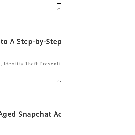
vieler kleiner Details. B
to A Step-by-Step
, Identity Theft Preventi
ntroduction Social Securit
onal identifiers in the Un
 Aged Snapchat Ac